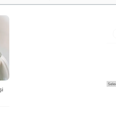
Arhi
și