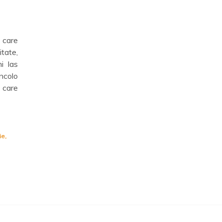
 care
tate,
i las
ncolo
 care
ie
,