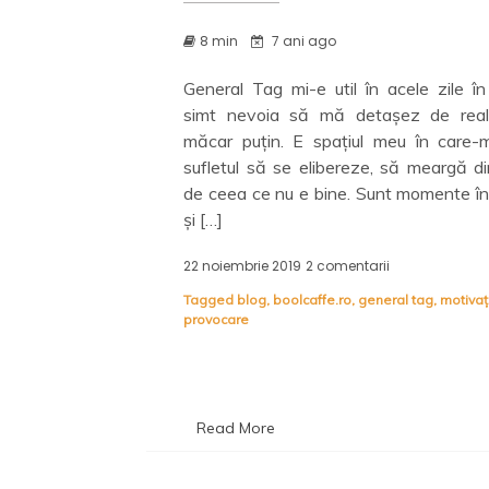
8 min
7 ani ago
General Tag mi-e util în acele zile în
simt nevoia să mă detașez de reali
măcar puțin. E spațiul meu în care-m
sufletul să se elibereze, să meargă di
de ceea ce nu e bine. Sunt momente în
și […]
22 noiembrie 2019
2 comentarii
la
General
Tagged
blog
,
boolcaffe.ro
,
general tag
,
motivaț
Tag
provocare
–
curiozități
și
alte
vorbe
Read More