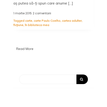
aș putea să-ți spun care anume […]
1 martie 2015
2 comentarii
la
Adulter,
Tagged
carte
,
carte Paulo Coelho
,
cartea adulter
,
Paulo
ficțiune
,
în biblioteca mea
Coelho
Read More