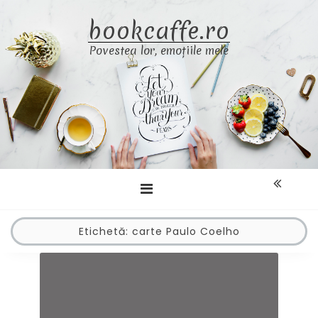
Skip
bookcaffe.ro
to
content
Povestea lor, emoțiile mele
Etichetă:
carte Paulo Coelho