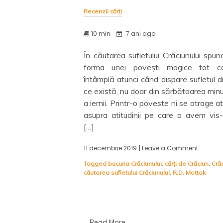
Recenzii cărți
10 min
7 ani ago
În căutarea sufletului Crăciunului spu
forma unei povești magice tot c
întâmplă atunci când dispare sufletul d
ce există, nu doar din sărbătoarea min
a iernii. Printr-o poveste ni se atrage a
asupra atitudinii pe care o avem vis-
[…]
11 decembrie 2019
| Leave a Comment
on
În
Tagged
bucuria Crăciunului
,
cărți de Crăciun
,
Cră
căutare
căutarea sufletului Crăciunului
,
R.D. Mottok
sufletulu
Crăciunu
R.D.
Mottok
–
Recenzi
Read More