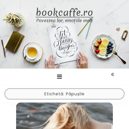
Skip
bookcaffe.ro
to
content
Povestea lor, emoțiile mele
Etichetă:
Păpușile