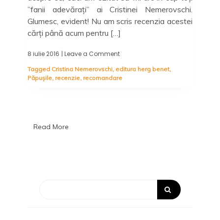
”fanii adevărați” ai Cristinei Nemerovschi.
Glumesc, evident! Nu am scris recenzia acestei
cărți până acum pentru […]
8 iulie 2016
| Leave a Comment
on
Recenzie
Tagged
Cristina Nemerovschi
,
editura herg benet
,
Păpușile,
Păpușile
,
recenzie
,
recomandare
Cristina
Nemerovschi
Read More