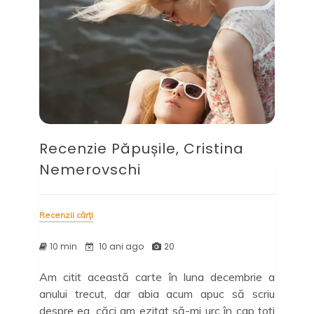
Recenzie Păpușile, Cristina
Nemerovschi
Recenzii cărți
10 min
10 ani ago
20
Am citit această carte în luna decembrie a
anului trecut, dar abia acum apuc să scriu
despre ea, căci am ezitat să-mi urc în cap toți