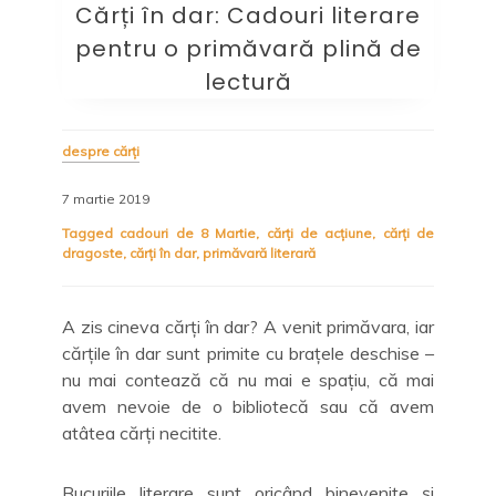
Cărți în dar: Cadouri literare
pentru o primăvară plină de
lectură
despre cărți
7 martie 2019
Tagged
cadouri de 8 Martie
,
cărți de acțiune
,
cărți de
dragoste
,
cărți în dar
,
primăvară literară
A zis cineva cărți în dar? A venit primăvara, iar
cărțile în dar sunt primite cu brațele deschise –
nu mai contează că nu mai e spațiu, că mai
avem nevoie de o bibliotecă sau că avem
atâtea cărți necitite.
Bucuriile literare sunt oricând binevenite și