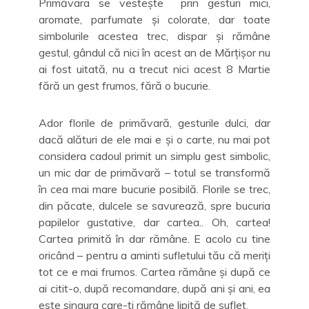
Primăvara se vestește prin gesturi mici,
aromate, parfumate și colorate, dar toate
simbolurile acestea trec, dispar și rămâne
gestul, gândul că nici în acest an de Mărțișor nu
ai fost uitată, nu a trecut nici acest 8 Martie
fără un gest frumos, fără o bucurie.
Ador florile de primăvară, gesturile dulci, dar
dacă alături de ele mai e și o carte, nu mai pot
considera cadoul primit un simplu gest simbolic,
un mic dar de primăvară – totul se transformă
în cea mai mare bucurie posibilă. Florile se trec,
din păcate, dulcele se savurează, spre bucuria
papilelor gustative, dar cartea.. Oh, cartea!
Cartea primită în dar rămâne. E acolo cu tine
oricând – pentru a aminti sufletului tău că meriți
tot ce e mai frumos. Cartea rămâne și după ce
ai citit-o, după recomandare, după ani și ani, ea
este singura care-ți rămâne lipită de suflet.