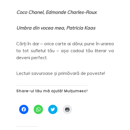
Coco Chanel, Edmonde Charles-Roux
Umbra din vocea mea, Patricia Kaas
Cărți în dar – orice carte ai dărui, pune în urarea
ta tot sufletul tău – așa cadoul tău literar va
deveni perfect.
Lecturi savuroase și primăvară de poveste!
Share-ul tău mă ajută! Mulțumesc!
D
D
C
D
ă
ă
l
ă
c
c
i
c
l
l
c
l
i
i
k
i
c
c
t
c