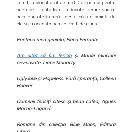
care ți-a plăcut atât de mult. Cărți în dar pentru
prietene – caută lista cu dorințe literare sau cu
orice noutate literară – gestul că ți-ai amintit de
ele și cu aceasta ocazie.. va fi de ajuns.
Prietena mea geniala, Elena Ferrante
Am uitat să fim fericiți
și Marile minciuni
nevinovate, Liane Moriarty
Ugly love și Hopeless. Fără speranță, Colleen
Hoover
Oamenii fericiți citesc și beau cafea, Agnes
Martin-Lugand
Romane din colecția Blue Moon, Editura
Litera