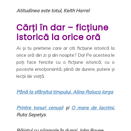
Atitudinea este totul, Keith Harrel
Cărți în dar – ficțiune
istorică la orice oră
Ai și tu prietene care ar citi ficțiune istorică la
orice oră din zi și din noapte? Da! Pe acestea le
poți face fericite cu o ficțiune istorică, cu o
poveste emoționantă, plină de durere, putere și
lecții de viață.
Până la sfârșitul timpului. Alina Raluca Iorga
Printre tonuri cenușii
și
O mare de lacrimi
,
Ruta Sepetys
Băiatul cu pijamale în dungi, John Boyne