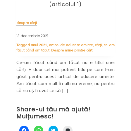
l 1)
zile încheiate și toate cele
urmează
despre cărți
9 ianuarie 2024
ucere aminte
,
cărți
,
ce-am
printre cărți
Tagged
anul 2023
,
colaborare Booknation
,
desp
Despre mine printre cărți
,
recenzii
t nu e titlul unei
it titlu pe care l-am
Habar nu am unde au dispărut cele 36
l de aducere aminte.
pe care le-am lăsat în urmă
ma vreme, nu pentru
săptămână. Au trecut de parcă nici n
Și-au luat zborul spre nicăieri – sau p
tot și toate. 365 de zile încheiate […]
ajută!
Share-ul tău mă ajută!
Mulțumesc!
D