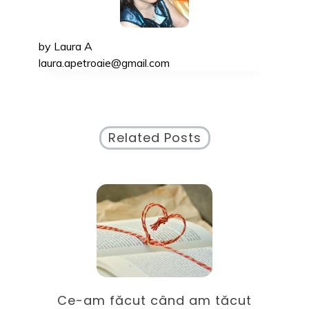
by
Laura A
laura.apetroaie@gmail.com
Related Posts
nd am tăcut
Despre trecut și prezent: 