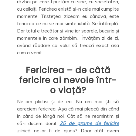
război pe care-l purtăm cu sine, cu societatea,
cu ceilalți. Fericirea există și-n cele mai cumplite
momente. Tristețea, ziceam eu cândva, este
fericirea ce nu se mai simte iubită. Se întâmplă.
Dar totul e trecător și vine iar soarele, bucuria și
momentele în care zâmbim. Învățăm zi de zi,
având răbdare ca valul să treacă exact așa
cum a venit
Fericirea – de câtă
fericire ai nevoie într-
o viață?
Ne-am plictisi și de ea. Nu am mai ști să
apreciem fericirea. Așa că mai pleacă din când
în când de lângă noi. Cât să ne reamintim și
să-i ducem dorul.
25 de grame de fericire
zilnică ne-ar fi de ajuns? Doar atât avem