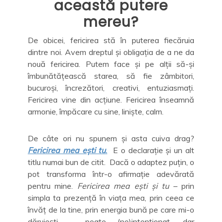
această putere
mereu?
De obicei, fericirea stă în puterea fiecăruia
dintre noi. Avem dreptul și obligația de a ne da
nouă fericirea. Putem face și pe alții să-și
îmbunătățească starea, să fie zâmbitori,
bucuroși, încrezători, creativi, entuziasmați.
Fericirea vine din acțiune. Fericirea înseamnă
armonie, împăcare cu sine, liniște, calm.
De câte ori nu spunem și asta cuiva drag?
Fericirea
mea ești tu
.
E o declarație și un alt
titlu numai bun de citit. Dacă o adaptez puțin, o
pot transforma într-o afirmație adevărată
pentru mine.
Fericirea mea ești și tu
– prin
simpla ta prezență în viața mea, prin ceea ce
învăț de la tine, prin energia bună pe care mi-o
dăruiești – poate (ne)intenționat, dar