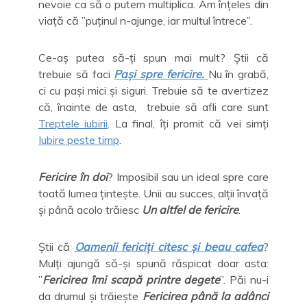
nevoie ca să o putem multiplica. Am înțeles din
viață că ”puținul n-ajunge, iar multul întrece”.
Ce-aș putea să-ți spun mai mult? Știi că
trebuie să faci
Pași spre fericire.
Nu în grabă,
ci cu pași mici și siguri. Trebuie să te avertizez
că, înainte de asta, trebuie să afli care sunt
Treptele iubirii
. La final, îți promit că vei simți
Iubire peste timp
.
Fericire în doi
? Imposibil sau un ideal spre care
toată lumea țintește. Unii au succes, alții învață
și până acolo trăiesc
Un altfel de fericire
.
Știi că
Oamenii fericiți citesc și beau cafea
?
Mulți ajungă să-și spună răspicat doar asta:
”
Fericirea îmi scapă printre degete
”. Păi nu-i
da drumul și trăiește
Fericirea până la adânci