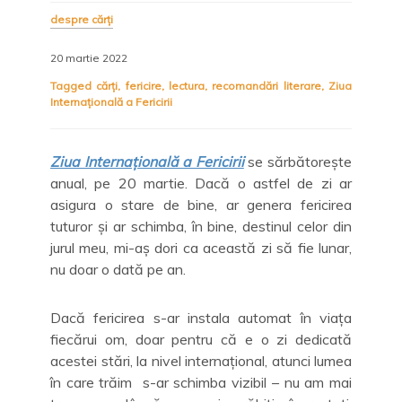
despre cărți
20 martie 2022
Tagged
cărți
,
fericire
,
lectura
,
recomandări literare
,
Ziua
Internațională a Fericirii
Ziua Internațională a Fericirii
se sărbătorește
anual, pe 20 martie. Dacă o astfel de zi ar
asigura o stare de bine, ar genera fericirea
tuturor și ar schimba, în bine, destinul celor din
jurul meu, mi-aș dori ca această zi să fie lunar,
nu doar o dată pe an.
Dacă fericirea s-ar instala automat în viața
fiecărui om, doar pentru că e o zi dedicată
acestei stări, la nivel internațional, atunci lumea
în care trăim s-ar schimba vizibil – nu am mai