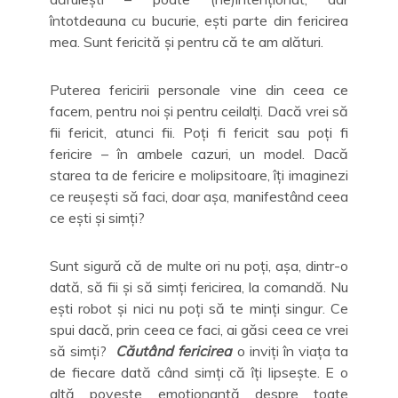
întotdeauna cu bucurie, ești parte din fericirea
mea. Sunt fericită și pentru că te am alături.
Puterea fericirii personale vine din ceea ce
facem, pentru noi și pentru ceilalți. Dacă vrei să
fii fericit, atunci fii. Poți fi fericit sau poți fi
fericire – în ambele cazuri, un model. Dacă
starea ta de fericire e molipsitoare, îți imaginezi
ce reușești să faci, doar așa, manifestând ceea
ce ești și simți?
Sunt sigură că de multe ori nu poți, așa, dintr-o
dată, să fii și să simți fericirea, la comandă. Nu
ești robot și nici nu poți să te minți singur. Ce
spui dacă, prin ceea ce faci, ai găsi ceea ce vrei
să simți?
Căutând fericirea
o inviți în viața ta
de fiecare dată când simți că îți lipsește. E o
altă poveste emoționantă despre toate