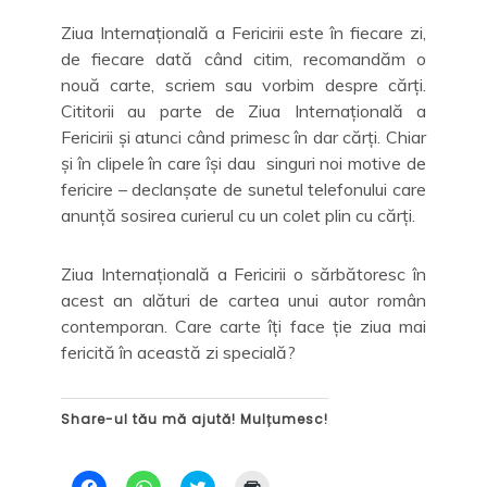
Ziua Internațională a Fericirii este în fiecare zi,
de fiecare dată când citim, recomandăm o
nouă carte, scriem sau vorbim despre cărți.
Cititorii au parte de Ziua Internațională a
Fericirii și atunci când primesc în dar cărți. Chiar
și în clipele în care își dau singuri noi motive de
fericire – declanșate de sunetul telefonului care
anunță sosirea curierul cu un colet plin cu cărți.
Ziua Internațională a Fericirii o sărbătoresc în
acest an alături de cartea unui autor român
contemporan. Care carte îți face ție ziua mai
fericită în această zi specială?
Share-ul tău mă ajută! Mulțumesc!
D
D
C
D