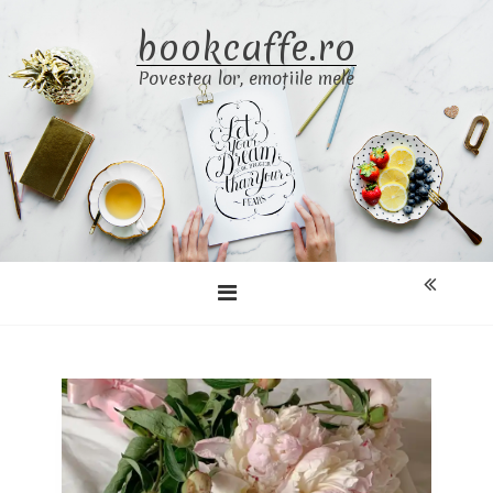
Skip
bookcaffe.ro
to
content
Povestea lor, emoțiile mele