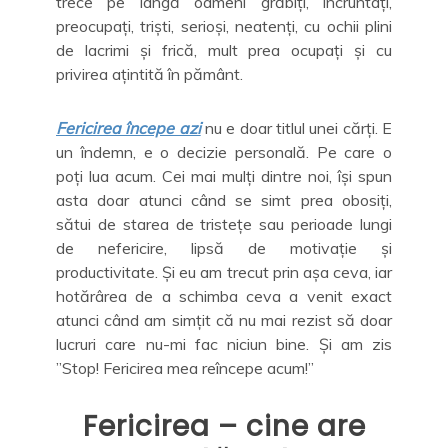
trece pe lângă oameni grăbiți, încruntați,
preocupați, triști, serioși, neatenți, cu ochii plini
de lacrimi și frică, mult prea ocupați și cu
privirea ațintită în pământ.
Fericirea începe azi
nu e doar titlul unei cărți. E
un îndemn, e o decizie personală. Pe care o
poți lua acum. Cei mai mulți dintre noi, își spun
asta doar atunci când se simt prea obosiți,
sătui de starea de tristețe sau perioade lungi
de nefericire, lipsă de motivație și
productivitate. Și eu am trecut prin așa ceva, iar
hotărârea de a schimba ceva a venit exact
atunci când am simțit că nu mai rezist să doar
lucruri care nu-mi fac niciun bine. Și am zis
”Stop! Fericirea mea reîncepe acum!”
Fericirea – cine are