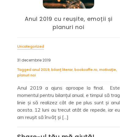
l
Anul 2019 cu reușite, emoții și
planuri noi
Uncategorized
Unc
31 decembrie 2019
22 
Tagged
anul 2019
,
bilanț literar
,
bookcaffe.ro
,
motivație
,
Tag
planuri noi
lite
e te
Anul 2019 a ajuns aproape la final. Este
Ide
irea
momentul pentru bilanțul anual, e timpul să trag
per
e cu
linie și să realizez cât de pe plus sunt și anul
une
ipal
acesta. 12 luni au trecut atât de repede, iar eu
ști
stea
am reușit să învăț și […]
ofe
Share-ul tău mă ajută!
Sh