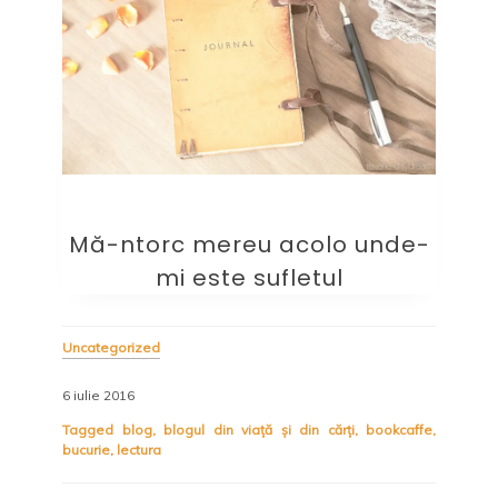
Mă-ntorc mereu acolo unde-
mi este sufletul
Uncategorized
6 iulie 2016
Tagged
blog
,
blogul din viață și din cărți
,
bookcaffe
,
bucurie
,
lectura