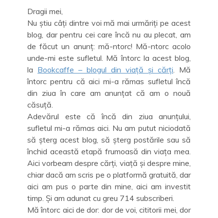
Dragii mei,
Nu știu câți dintre voi mă mai urmăriți pe acest
blog, dar pentru cei care încă nu au plecat, am
de făcut un anunț: mă-ntorc! Mă-ntorc acolo
unde-mi este sufletul. Mă întorc la acest blog,
la
Bookcaffe – blogul din viață și cărți
. Mă
întorc pentru că aici mi-a rămas sufletul încă
din ziua în care am anunțat că am o nouă
căsuță.
Adevărul este că încă din ziua anunțului,
sufletul mi-a rămas aici. Nu am putut niciodată
să șterg acest blog, să șterg postările sau să
închid această etapă frumoasă din viața mea.
Aici vorbeam despre cărți, viață și despre mine,
chiar dacă am scris pe o platformă gratuită, dar
aici am pus o parte din mine, aici am investit
timp. Și am adunat cu greu 714 subscriberi.
Mă întorc aici de dor: dor de voi, cititorii mei, dor