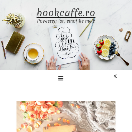
Skip
bookcaffe.ro
to
content
Povestea lor, emoțiile mele