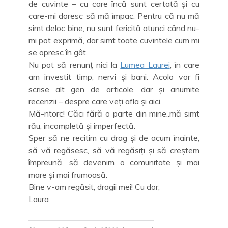
de cuvinte – cu care încă sunt certată și cu
care-mi doresc să mă împac. Pentru că nu mă
simt deloc bine, nu sunt fericită atunci când nu-
mi pot exprimă, dar simt toate cuvintele cum mi
se opresc în gât.
Nu pot să renunț nici la
Lumea Laurei
, în care
am investit timp, nervi și bani. Acolo vor fi
scrise alt gen de articole, dar și anumite
recenzii – despre care veți afla și aici.
Mă-ntorc! Căci fără o parte din mine..mă simt
rău, incompletă și imperfectă.
Sper să ne recitim cu drag și de acum înainte,
să vă regăsesc, să vă regăsiți și să creștem
împreună, să devenim o comunitate și mai
mare și mai frumoasă.
Bine v-am regăsit, dragii mei! Cu dor,
Laura