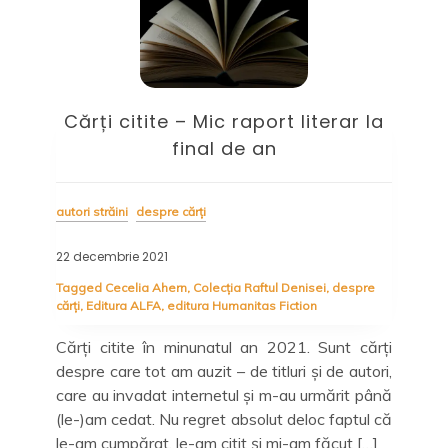
it
Cărți citite – Mic raport literar la
L
final de an
autori străini
despre cărți
desp
22 decembrie 2021
14 d
are
Tagged
Cecelia Ahern
,
Colecția Raftul Denisei
,
despre
Tag
pre
cărți
,
Editura ALFA
,
editura Humanitas Fiction
Lit
Cărți citite în minunatul an 2021. Sunt cărți
ni
i se
despre care tot am auzit – de titluri și de autori,
Rom
Ziua
care au invadat internetul și m-au urmărit până
cel
elor
(le-)am cedat. Nu regret absolut deloc faptul că
cum
spre
le-am cumpărat, le-am citit și mi-am făcut […]