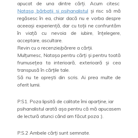
apucat de una dintre cărți. Acum citesc
Natașa, bărbații și psihanalistul
și risc să mă
regăsesc în ea, chiar dacă nu e vorba despre
aceeași experiență, dar cu toții ne confruntăm
în viață cu nevoia de iubire, înțelegere,
acceptare, ascultare.
Revin cu o recenzie/părere a cărții.
Mulțumesc, Natașa pentru cărți și pentru toată
frumusețea ta interioară, exterioară și cea
transpusă în cărțile tale.
Să nu te oprești din scris. Ai prea multe de
oferit lumii.
P.S1. Poza lipsită de calitate îmi aparține, iar
psihanalistul arată așa pentru că mă apucasem
de lectură atunci când am făcut poza :).
P.S.2 Ambele cărți sunt semnate.