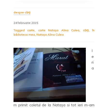
despre cărți
24 februarie 2015
Tagged
carte
,
carte Natașa Alina Culea
,
cărți
,
în
biblioteca mea
,
Natașa Alina Culea
I
e
ri
a
m primit coletul de la Natașa si tot ieri m-am