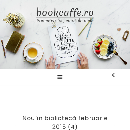
Skip
bookcaffe.ro
to
content
Povestea lor, emoțiile mele
Nou în bibliotecă februarie
2015 (4)