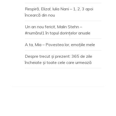
Respiră, Eliza!, Iulia Nani – 1, 2, 3 apoi
încearcă din nou
Un an nou fericit, Malin Stehn –
#numărul1 în topul dorințelor anuale
A ta, Mia – Povestea lor, emoțiile mele
Despre trecut și prezent: 365 de zile
încheiate și toate cele care urmează