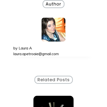
)
articole
Author
by
Laura A
laura.apetroaie@gmail.com
Related Posts