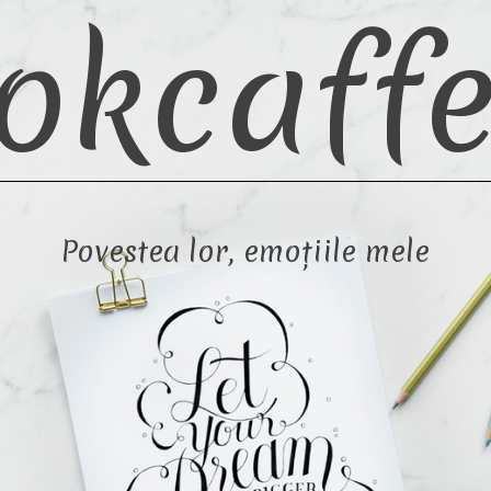
okcaffe
Povestea lor, emoțiile mele