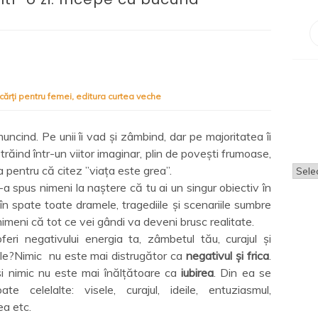
cărți pentru femei
,
editura curtea veche
ncind. Pe unii îi vad și zâmbind, dar pe majoritatea îi
 trăind într-un viitor imaginar, plin de povești frumoase,
Arhi
 pentru că citez ”viața este grea”.
-a spus nimeni la naștere că tu ai un singur obiectiv în
n spate toate dramele, tragediile și scenariile sumbre
nimeni că tot ce vei gândi va deveni brusc realitate.
eri negativului energia ta, zâmbetul tău, curajul și
ale?Nimic nu este mai distrugător ca
negativul și frica
.
i nimic nu este mai înălțătoare ca
iubirea
. Din ea se
te celelalte: visele, curajul, ideile, entuziasmul,
ea etc.