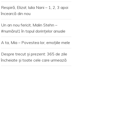
Respiră, Eliza!, Iulia Nani – 1, 2, 3 apoi
încearcă din nou
Un an nou fericit, Malin Stehn –
#numărul1 în topul dorințelor anuale
A ta, Mia – Povestea lor, emoțiile mele
Despre trecut și prezent: 365 de zile
încheiate și toate cele care urmează