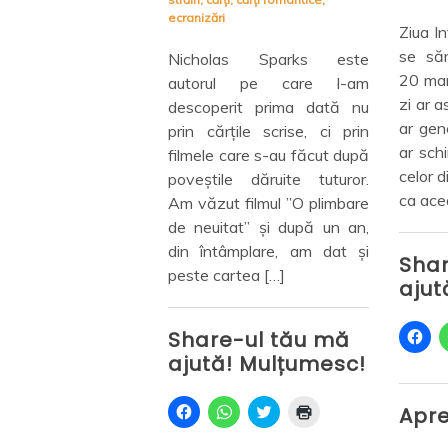
ul 2023
,
colaborare
ecranizări
n
,
despre cărți
,
Despre
Ziua In
e cărți
,
recenzii
se săr
Nicholas Sparks este
20 mar
autorul pe care l-am
 nu am unde au
zi ar a
descoperit prima dată nu
 cele 365 de zile pe
ar gene
prin cărțile scrise, ci prin
-am lăsat în urmă
ar schi
filmele care s-au făcut după
 săptămână. Au
celor d
poveștile dăruite tuturor.
de parcă nici n-au
ca acea
Am văzut filmul ”O plimbare
-au luat zborul spre
de neuitat” și după un an,
– sau poate spre tot
din întâmplare, am dat și
te. 365 de zile
Shar
peste cartea […]
 […]
ajut
D
Share-ul tău mă
-ul tău mă
ă
ajută! Mulțumesc!
c
! Mulțumesc!
l
i
c
D
D
C
D
Apre
D
C
D
p
ă
ă
l
ă
ă
l
ă
e
c
c
i
c
c
i
c
n
l
l
c
l