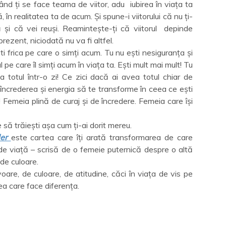
ând ți se face teama de viitor, adu iubirea în viața ta
 în realitatea ta de acum. Și spune-i viitorului că nu ți-
și că vei reuși. Reamintește-ți că viitorul depinde
rezent, niciodată nu va fi altfel.
ti frica pe care o simți acum. Tu nu ești nesiguranța și
 pe care îl simți acum în viața ta. Ești mult mai mult! Tu
a totul într-o zi! Ce zici dacă ai avea totul chiar de
încrederea și energia să te transforme în ceea ce ești
meia plină de curaj și de încredere. Femeia care își
e să trăiești așa cum ți-ai dorit mereu.
ler
este cartea care îți arată transformarea de care
de viață – scrisă de o femeie puternică despre o altă
 de culoare.
oare, de culoare, de atitudine, căci în viața de vis pe
cea care face diferența.