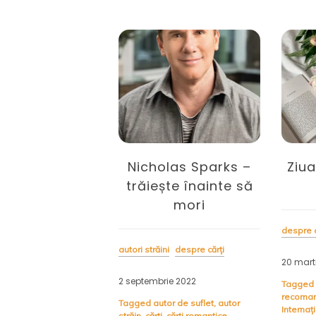
re trecut și
Nicholas Sparks –
Ziua
t: 365 de zile
trăiește înainte să
iate și toate
mori
care urmează
despre c
autori străini
despre cărți
20 mart
ți
2 septembrie 2022
Tagged
recomand
e 2024
Tagged
autor de suflet
,
autor
Internați
străin
,
cărți
,
cărți romantice
,