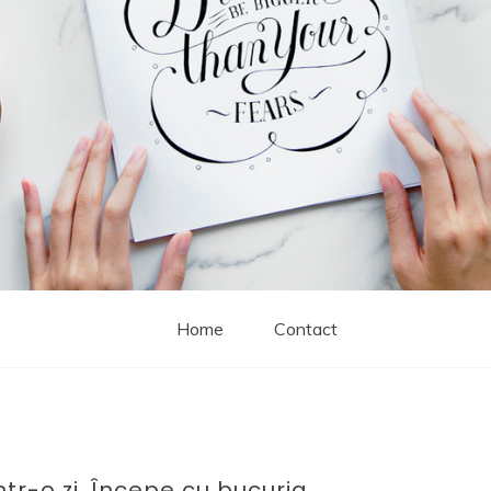
Home
Contact
ntr-o zi. Începe cu bucuria