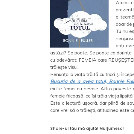
Atunci c
prezentă,
e teamă 
doar de p
Tu nu eș
neajunsul
poți ave
astăzi? Se poate. Se poate ca dorința, 
cu adevărat: FEMEIA care REUȘEȘTE! Fe
trăiește visul.
Renunța la viața trăită cu frică și încep
Bucuria de a avea totul, Bonnie Ful
multe femei au nevoie. Afli o poveste 
femeie fricoasă, ce își trăia viața lipsită
Este o lectură ușoară, dar plină de sav
care vrei să o trăiești, atitudinea este 
Share-ul tău mă ajută! Mulțumesc!