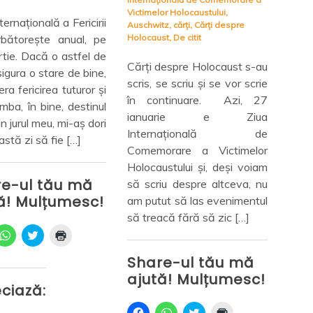
Victimelor Holocaustului
,
Editu
ternațională a Fericirii
Auschwitz
,
cărți
,
Cărți despre
Fictio
bătorește anual, pe
Holocaust
,
De citit
Cărț
tie. Dacă o astfel de
Cărți despre Holocaust s-au
2021
sigura o stare de bine,
scris, se scriu și se vor scrie
care 
ra fericirea tuturor și
în continuare. Azi, 27
și de
mba, în bine, destinul
ianuarie e Ziua
inte
in jurul meu, mi-aș dori
Internațională de
pân
stă zi să fie […]
Comemorare a Victimelor
regr
Holocaustului și, deși voiam
că l
e-ul tău mă
să scriu despre altceva, nu
citit
ă! Mulțumesc!
am putut să las evenimentul
să treacă fără să zic […]
Sh
D
C
D
ă
l
ă
aju
c
i
c
Share-ul tău mă
l
c
l
i
k
i
ajută! Mulțumesc!
c
t
c
D
ciază:
p
o
p
ă
e
s
e
c
n
h
n
l
D
D
C
D