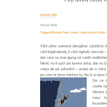
despre cărți
29 mai 2015
Tagged
Bonnie Fuler
,
carte
,
carte Bonnie Fuller
,
Văd zilnic oamenii alergând, căutând, mu
văd îngândurați, îi văd agitați, nervoși –
dar care nu mai ajung să vadă realitatea
Nimic nu îi ușor pe lumea asta, dar nu ți
viața de pe pământ – acela de a căra î
pe care le țese mintea ta. Nu ți-a spus 
De ce of
visele t
Nimeni ș
nasc toa
încreder