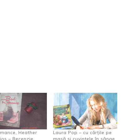
mance, Heather
Laura Pop – cu cărțile pe
ios – Recenzie
masă și cuvintele în sânge