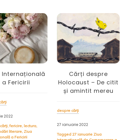
 Internațională
Cărți despre
C
a Fericirii
Holocaust – De citit
rapo
și amintit mereu
ărți
despre cărți
autori
ie 2022
27 ianuarie 2022
22 de
cărți
,
fericire
,
lectura
,
ări literare
,
Ziua
Tagged
27 ianuarie Ziua
Tagg
onală a Fericirii
Internațională de Comemorare a
Raftu