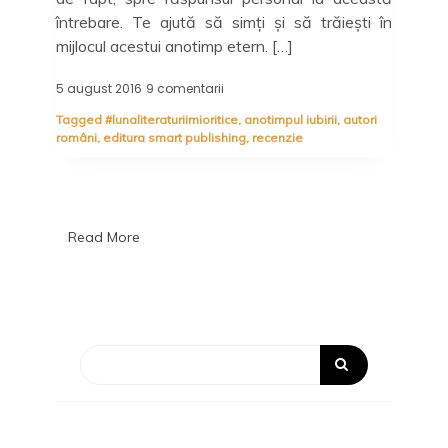
întrebare. Te ajută să simți și să trăiești în
mijlocul acestui anotimp etern. […]
5 august 2016
9 comentarii
la
Anotimpul
Tagged
#lunaliteraturiimioritice
,
anotimpul iubirii
,
autori
iubirii,
români
,
editura smart publishing
,
recenzie
Rodica
Mijaiche
Read More