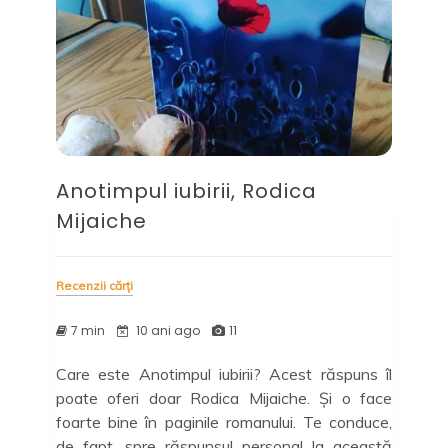
Anotimpul iubirii, Rodica
Mijaiche
Recenzii cărți
7 min
10 ani ago
11
Care este Anotimpul iubirii? Acest răspuns îl
poate oferi doar Rodica Mijaiche. Și o face
foarte bine în paginile romanului. Te conduce,
de fapt, spre răspunsul personal la această