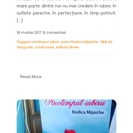
mare parte dintre noi nu mai credem în iubire, în
suflete pereche, în perfecțiune, în timp potrivit.
[…]
16 martie 2017
8 comentarii
la
Anotimpul
Tagged
anotimpul iubirii
,
autor Rodica Mijaiche
,
cărți de
iubirii,
dragoste
,
colaborare
,
editura librex
Rodica
Mijaiche
Read More