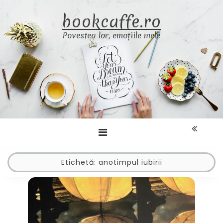
Skip
bookcaffe.ro
to
content
Povestea lor, emoțiile mele
Etichetă:
anotimpul iubirii