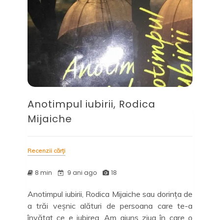
Anotimpul iubirii, Rodica
Mijaiche
Recenzii cărți
8 min
9 ani ago
18
Anotimpul iubirii, Rodica Mijaiche sau dorința de
a trăi veșnic alături de persoana care te-a
învățat ce e iubirea. Am ajuns ziua în care o