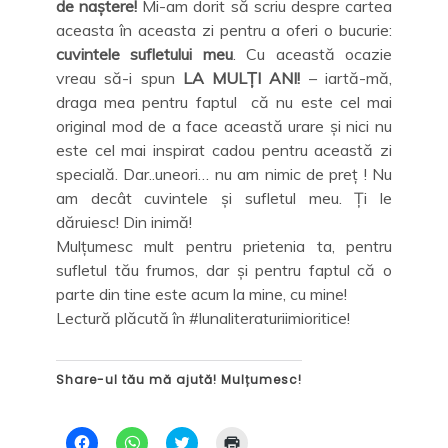
de naștere!
Mi-am dorit să scriu despre cartea
aceasta în aceasta zi pentru a oferi o bucurie:
cuvintele sufletului meu
. Cu această ocazie
vreau să-i spun
LA MULȚI ANI!
– iartă-mă,
draga mea pentru faptul că nu este cel mai
original mod de a face această urare și nici nu
este cel mai inspirat cadou pentru această zi
specială. Dar..uneori… nu am nimic de preț ! Nu
am decât cuvintele și sufletul meu. Ți le
dăruiesc! Din inimă!
Mulțumesc mult pentru prietenia ta, pentru
sufletul tău frumos, dar și pentru faptul că o
parte din tine este acum la mine, cu mine!
Lectură plăcută în #lunaliteraturiimioritice!
Share-ul tău mă ajută! Mulțumesc!
D
D
C
D