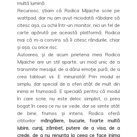
multă lumină.
Recunosc, știam că Rodica Mijaiche scrie pe
wattpad, dar nu am avut niciodată răbdare să
citesc așa, cu ochii într-un monitor, nici un fel de
carte apărută pe această platformă. Rodica
mai că m-a convins să îi citesc rândurile, chiar
și așa, cu orice risc.
Autoarea, și de acum prietena mea Rodica
Mijaiche are un stil aparte, un mod unic de a
transmite mesajul, de a dărui emoție pură, de a
crea tablouri vii. E minunată! Prin modul ei
simplu, dar special de a oferi atât de mult din
inima ei frumoasă. E specială pentru că modul
în care scrie, nu este deloc simplist, ci prea
bogat în ceea ce nu se vede, dar se simte atât
de bine, frumos și intens. Rodica oferă
cititorilor:
mângâiere, bucurie, foarte multă
iubire, curaj, zâmbet, putere de a visa, de a
crede, de a nu renunța la ceea ce face inima