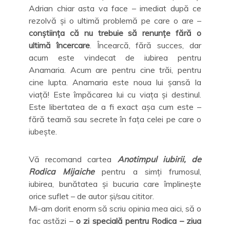
Adrian chiar asta va face – imediat după ce
rezolvă și o ultimă problemă pe care o are –
conștiința că nu trebuie să renunțe fără o
ultimă încercare
. Încearcă, fără succes, dar
acum este vindecat de iubirea pentru
Anamaria. Acum are pentru cine trăi, pentru
cine lupta. Anamaria este noua lui șansă la
viață! Este împăcarea lui cu viața și destinul.
Este libertatea de a fi exact așa cum este –
fără teamă sau secrete în fața celei pe care o
iubește.
Vă recomand cartea
Anotimpul iubirii, de
Rodica Mijaiche
pentru a simți frumosul,
iubirea, bunătatea și bucuria care împlinește
orice suflet – de autor și/sau cititor.
Mi-am dorit enorm să scriu opinia mea aici, să o
fac astăzi –
o zi specială pentru Rodica – ziua