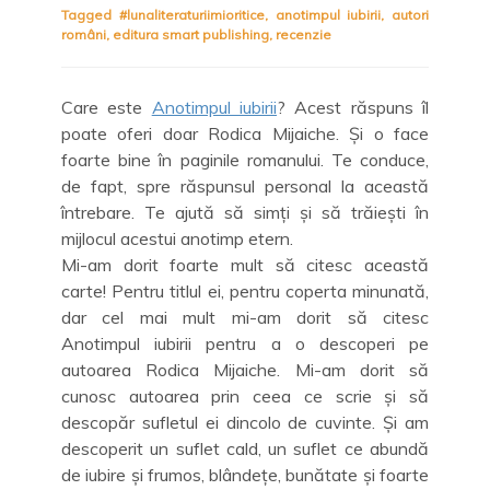
Tagged
#lunaliteraturiimioritice
,
anotimpul iubirii
,
autori
români
,
editura smart publishing
,
recenzie
Care este
Anotimpul iubirii
? Acest răspuns îl
poate oferi doar Rodica Mijaiche. Și o face
foarte bine în paginile romanului. Te conduce,
de fapt, spre răspunsul personal la această
întrebare. Te ajută să simți și să trăiești în
mijlocul acestui anotimp etern.
Mi-am dorit foarte mult să citesc această
carte! Pentru titlul ei, pentru coperta minunată,
dar cel mai mult mi-am dorit să citesc
Anotimpul iubirii pentru a o descoperi pe
autoarea Rodica Mijaiche. Mi-am dorit să
cunosc autoarea prin ceea ce scrie și să
descopăr sufletul ei dincolo de cuvinte. Și am
descoperit un suflet cald, un suflet ce abundă
de iubire și frumos, blândețe, bunătate și foarte