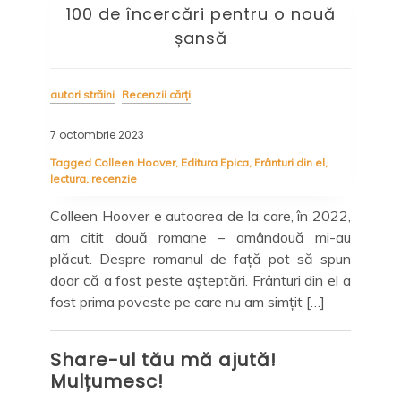
100 de încercări pentru o nouă
șansă
autori străini
Recenzii cărți
auto
7 octombrie 2023
12 i
Tagged
Colleen Hoover
,
Editura Epica
,
Frânturi din el
,
Tag
lectura
,
recenzie
Edit
este
a de
Colleen Hoover e autoarea de la care, în 2022,
De 
ție”
am citit două romane – amândouă mi-au
red
a nu
plăcut. Despre romanul de față pot să spun
lin
doar că a fost peste așteptări. Frânturi din el a
sta
fost prima poveste pe care nu am simțit […]
ce 
des
Share-ul tău mă ajută!
Mulțumesc!
Sh