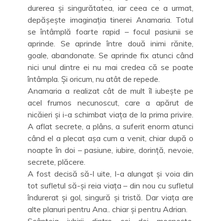
durerea și singurătatea, iar ceea ce a urmat,
depășește imaginația tinerei Anamaria. Totul
se întâmplă foarte rapid – focul pasiunii se
aprinde. Se aprinde între două inimi rănite,
goale, abandonate. Se aprinde fix atunci când
nici unul dintre ei nu mai credea că se poate
întâmpla. Și oricum, nu atât de repede.
Anamaria a realizat cât de mult îl iubește pe
acel frumos necunoscut, care a apărut de
nicăieri și i-a schimbat viața de la prima privire.
A aflat secrete, a plâns, a suferit enorm atunci
când el a plecat așa cum a venit, chiar după o
noapte în doi – pasiune, iubire, dorință, nevoie,
secrete, plăcere.
A fost decisă să-l uite, l-a alungat și voia din
tot sufletul să-și reia viața – din nou cu sufletul
îndurerat și gol, singură și tristă. Dar viața are
alte planuri pentru Ana.. chiar și pentru Adrian.
Scânteia iubirii dintre cei doi mocnește,