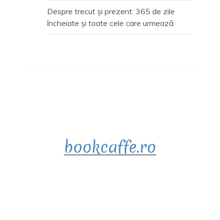
Despre trecut și prezent: 365 de zile
încheiate și toate cele care urmează
bookcaffe.ro
Proudly powered by WordPress
|
Theme :
Voice Blog free WordPress theme
: by :
Postmagthemes