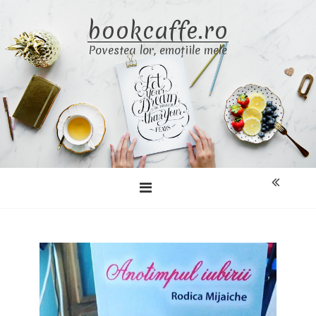
Skip
bookcaffe.ro
to
content
Povestea lor, emoțiile mele