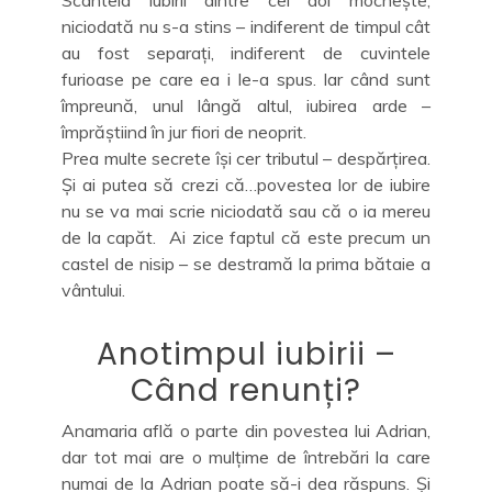
niciodată nu s-a stins – indiferent de timpul cât
au fost separați, indiferent de cuvintele
furioase pe care ea i le-a spus. Iar când sunt
împreună, unul lângă altul, iubirea arde –
împrăștiind în jur fiori de neoprit.
Prea multe secrete își cer tributul – despărțirea.
Și ai putea să crezi că…povestea lor de iubire
nu se va mai scrie niciodată sau că o ia mereu
de la capăt. Ai zice faptul că este precum un
castel de nisip – se destramă la prima bătaie a
vântului.
Anotimpul iubirii –
Când renunți?
Anamaria află o parte din povestea lui Adrian,
dar tot mai are o mulțime de întrebări la care
numai de la Adrian poate să-i dea răspuns. Și