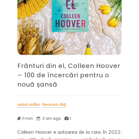
Frânturi din el, Colleen Hoover
– 100 de încercări pentru o
nouă șansă
autori străini
Recenzii cărți
11 min
3 ani ago
1
Colleen Hoover e autoarea de la care, în 2022,