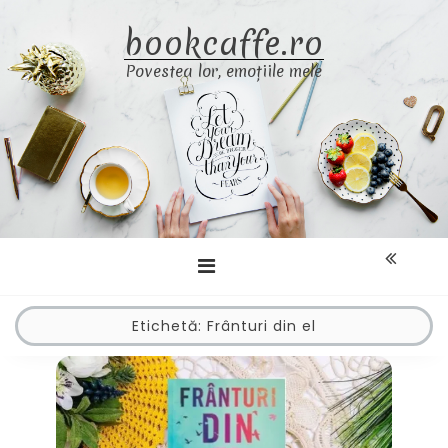
Skip
bookcaffe.ro
to
content
Povestea lor, emoțiile mele
Etichetă:
Frânturi din el