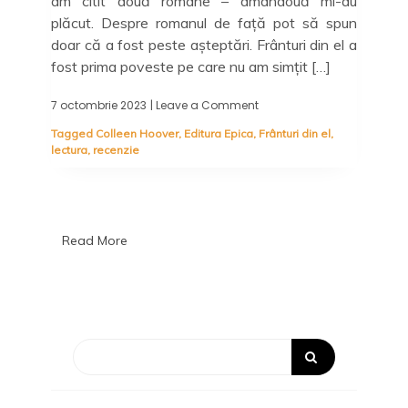
am citit două romane – amândouă mi-au
plăcut. Despre romanul de față pot să spun
doar că a fost peste așteptări. Frânturi din el a
fost prima poveste pe care nu am simțit […]
7 octombrie 2023
| Leave a Comment
on
Frânturi
Tagged
Colleen Hoover
,
Editura Epica
,
Frânturi din el
,
din
lectura
,
recenzie
el,
Colleen
Hoover
–
100
de
Read More
încercări
pentru
o
nouă
șansă