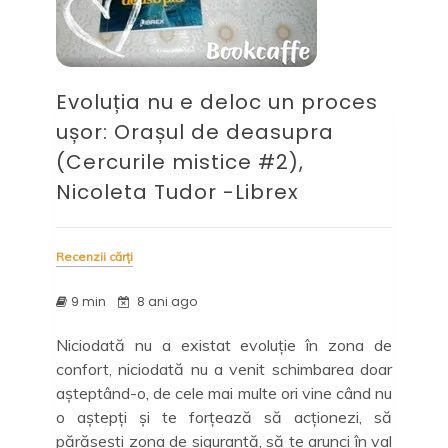
Evoluția nu e deloc un proces
ușor: Orașul de deasupra
(Cercurile mistice #2),
Nicoleta Tudor -Librex
Recenzii cărți
9 min
8 ani ago
Niciodată nu a existat evoluție în zona de
confort, niciodată nu a venit schimbarea doar
așteptând-o, de cele mai multe ori vine când nu
o aștepți și te forțează să acționezi, să
părăsești zona de siguranță, să te arunci în val