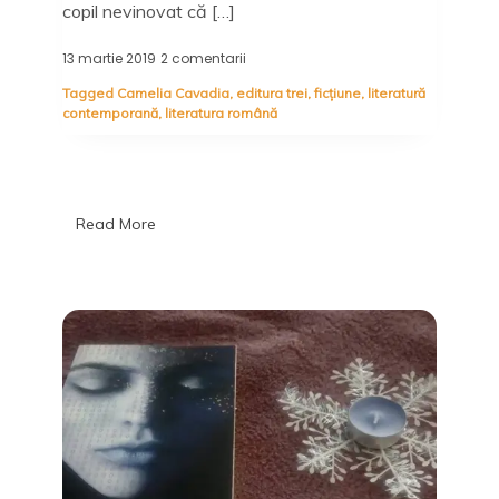
copil nevinovat că […]
13 martie 2019
2 comentarii
la
Purgatoriul
Tagged
Camelia Cavadia
,
editura trei
,
ficțiune
,
literatură
îngerilor,
contemporană
,
literatura română
Camelia
Cavadia
–
Editura
Trei
Read More