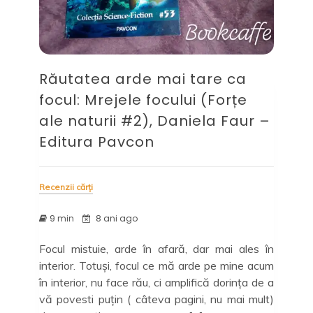
Răutatea arde mai tare ca
focul: Mrejele focului (Forțe
ale naturii #2), Daniela Faur –
Editura Pavcon
Recenzii cărți
9 min
8 ani ago
Focul mistuie, arde în afară, dar mai ales în
interior. Totuși, focul ce mă arde pe mine acum
în interior, nu face rău, ci amplifică dorința de a
vă povesti puțin ( câteva pagini, nu mai mult)