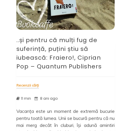
..și pentru că mulți fug de
suferință, puțini știu să
iubească: Fraiero!, Ciprian
Pop – Quantum Publishers
Recenzii cărți
11 min
8 ani ago
Vacanța este un moment de extremă bucurie
pentru toată lumea. Unii se bucură pentru că nu
mai merg decât în cluburi, își adună amintiri