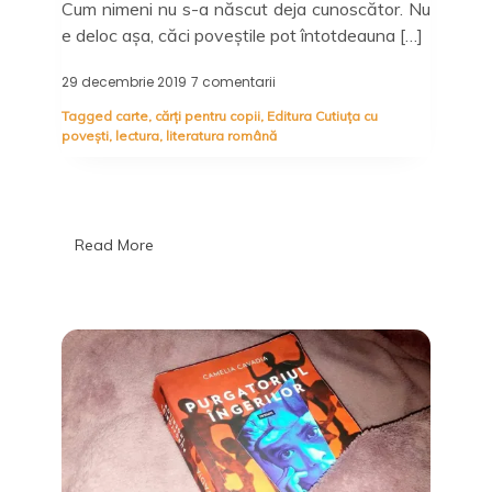
Cum nimeni nu s-a născut deja cunoscător. Nu
e deloc așa, căci poveștile pot întotdeauna […]
29 decembrie 2019
7 comentarii
la
Povești
Tagged
carte
,
cărți pentru copii
,
Editura Cutiuța cu
cu
povești
,
lectura
,
literatura română
dichis
–
Valentina
Mihaela
Ghinea
(Recenzie)
Read More