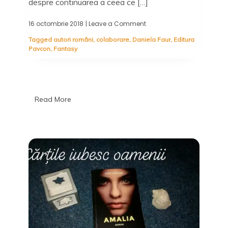
despre continuarea a ceea ce […]
16 octombrie 2018
| Leave a Comment
on
Răutatea
Tagged
autori români
,
colaborare
,
Daniela Faur
,
Editura
arde
Pavcon
,
Fantasy
mai
tare
ca
focul:
Mrejele
focului
Read More
(Forțe
ale
naturii
#2),
Daniela
Faur
–
Editura
Pavcon