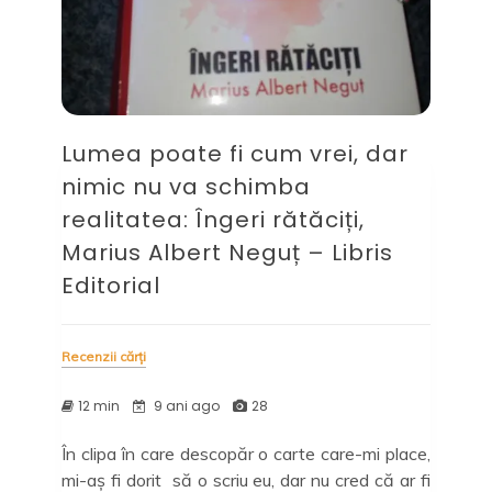
Lumea poate fi cum vrei, dar
nimic nu va schimba
realitatea: Îngeri rătăciți,
Marius Albert Neguț – Libris
Editorial
Recenzii cărți
12 min
9 ani ago
28
În clipa în care descopăr o carte care-mi place,
mi-aș fi dorit să o scriu eu, dar nu cred că ar fi