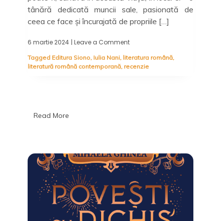
tânără dedicată muncii sale, pasionată de
ceea ce face și încurajată de propriile […]
6 martie 2024
| Leave a Comment
on
Respiră,
Tagged
Editura Siono
,
Iulia Nani
,
literatura română
,
Eliza!,
literatură română contemporană
,
recenzie
Iulia
Nani
–
1,
2,
3
Read More
apoi
încearcă
din
nou