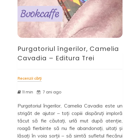
Purgatoriul îngerilor, Camelia
Cavadia – Editura Trei
Recenzii cărți
11 min
7 ani ago
Purgatoriul îngerilor, Camelia Cavadia este un
strigăt de ajutor – toți copiii dispăruți imploră
tăcut să fie căutați, urlă mut după atenție,
roagă fierbinte să nu fie abandonați, uitați și
lăsați în voia sorții – să simtă sufletul fiecărui