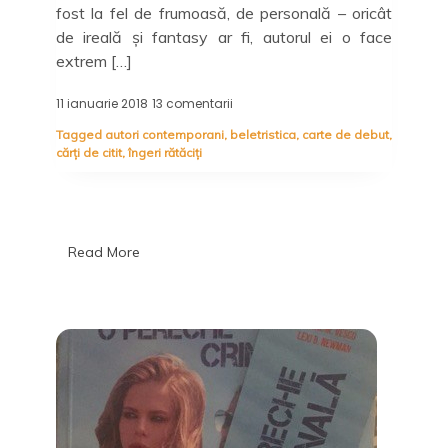
fost la fel de frumoasă, de personală – oricât
de ireală și fantasy ar fi, autorul ei o face
extrem […]
11 ianuarie 2018
13 comentarii
la
Lumea
Tagged
autori contemporani
,
beletristica
,
carte de debut
,
poate
cărți de citit
,
îngeri rătăciți
fi
cum
vrei,
dar
nimic
nu
Read More
va
schimba
realitatea:
Îngeri
rătăciți,
Marius
Albert
Neguț
–
Libris
Editorial