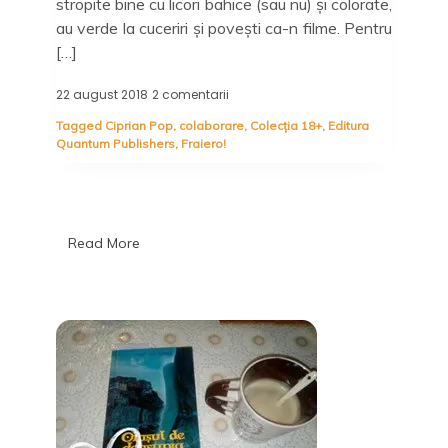
stropite bine cu licori bahice (sau nu) și colorate,
au verde la cuceriri și povești ca-n filme. Pentru
[…]
22 august 2018
2 comentarii
la
..și
Tagged
Ciprian Pop
,
colaborare
,
Colecția 18+
,
Editura
pentru
Quantum Publishers
,
Fraiero!
că
mulți
fug
de
suferință,
puțini
Read More
știu
să
iubească:
Fraiero!,
Ciprian
Pop
–
Quantum
Publishers