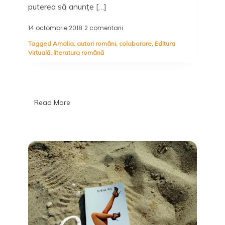
puterea să anunțe […]
14 octombrie 2018
2 comentarii
la
În
Tagged
Amalia
,
autori români
,
colaborare
,
Editura
iubire
Virtuală
,
literatura română
nicio
piedică
nu
este
imposibil
de
Read More
trecut:
Amalia,
Liza
Karan
–
Editura
Virtuală