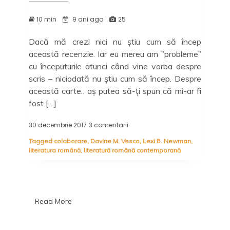
10 min
9 ani ago
25
Dacă mă crezi nici nu știu cum să încep
această recenzie. Iar eu mereu am ”probleme”
cu începuturile atunci când vine vorba despre
scris – niciodată nu știu cum să încep. Despre
această carte.. aș putea să-ți spun că mi-ar fi
fost […]
30 decembrie 2017
3 comentarii
la
De-
Tagged
colaborare
,
Davine M. Vesco
,
Lexi B. Newman
,
a
literatura română
,
literatură română contemporană
șoarecele
și
pisica:
O
pereche
criminală,
Read More
Davine
M.
Vesco