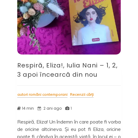
Respiră, Eliza!, Iulia Nani – 1, 2,
3 apoi încearcă din nou
autori români contemporani
Recenzii cărți
14 min
2 ani ago
1
Respiră, Eliza! Un îndemn în care poate fi vorba
de oricine altcineva. Și eu pot fi Eliza, oricine
poate fi, cândva în această viață, în locul ei – o