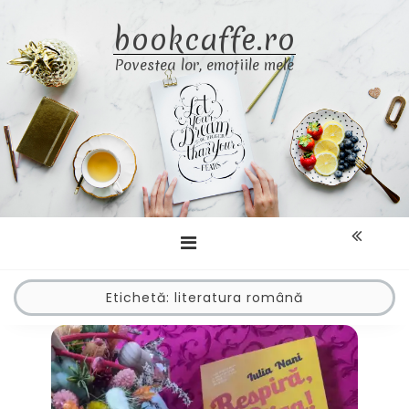
Skip
bookcaffe.ro
to
content
Povestea lor, emoțiile mele
Etichetă:
literatura română