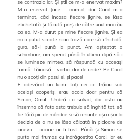
se contrazic iar. Și știi ce m-a enervat maxim?
M-a enervat Jace – normal, dar Carol m-a
terminat, căci încasa fiecare jignire, se lăsa
etichetată și făcută preș de către unul mai rău
ca ea. M-a durut pe mine fiecare jignire. Și ea
nu a putut scoate nicio frază care să-i închidă,
gura, să-l pună la punct. Am așteptat o
schimbare, am sperat până în ultima clipă să i
se lumineze mintea, să răspundă cu acceași
”armă” tăioasă – vorba, dar de unde? Pe Carol
nu o scoți din pasul ei, și pace!
E adevărat un lucru: toți cei ce trăiau sub
același acoperiș, erau acolo doar pentru că
Simon, Omul -Umbră i-a salvat, dar asta nu
însemna că fata asta trebuia să înghită tot, să
fie fără pic de mândrie și să renunțe așa ușor la
decizia de a nu se lăsa călcată în picioare de
cineva – oricine ar fi fost. Până și Simon se
purta mai frumos cu îndrăgostita Carol, iar eu