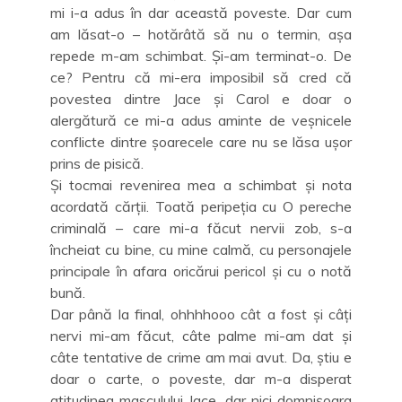
mi i-a adus în dar această poveste. Dar cum
am lăsat-o – hotărâtă să nu o termin, așa
repede m-am schimbat. Și-am terminat-o. De
ce? Pentru că mi-era imposibil să cred că
povestea dintre Jace și Carol e doar o
alergătură ce mi-a adus aminte de veșnicele
conflicte dintre șoarecele care nu se lăsa ușor
prins de pisică.
Și tocmai revenirea mea a schimbat și nota
acordată cărții. Toată peripeția cu O pereche
criminală – care mi-a făcut nervii zob, s-a
încheiat cu bine, cu mine calmă, cu personajele
principale în afara oricărui pericol și cu o notă
bună.
Dar până la final, ohhhhooo cât a fost și câți
nervi mi-am făcut, câte palme mi-am dat și
câte tentative de crime am mai avut. Da, știu e
doar o carte, o poveste, dar m-a disperat
atitudinea masculului Jace, dar nici domnișoara