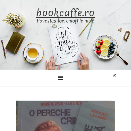
Skip
bookcaffe.ro
to
content
Povestea lor, emoțiile mele