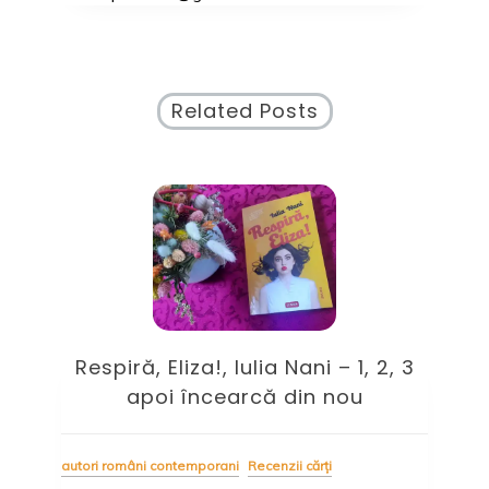
Related Posts
Respiră, Eliza!, Iulia Nani – 1, 2, 3
U
în
apoi încearcă din nou
autori români contemporani
Recenzii cărți