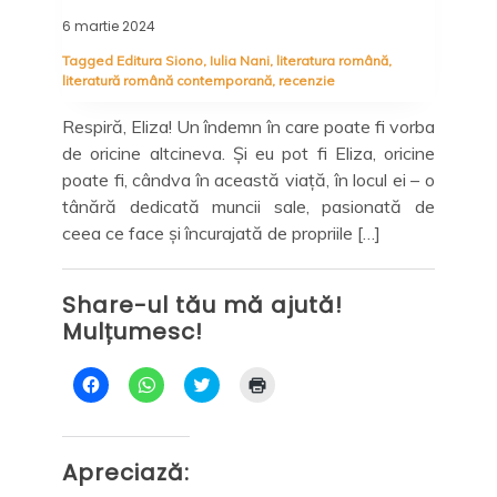
autor
6 martie 2024
15 i
Tagged
Editura Siono
,
Iulia Nani
,
literatura română
,
literatură română contemporană
,
recenzie
Tag
Ste
Respiră, Eliza! Un îndemn în care poate fi vorba
de oricine altcineva. Și eu pot fi Eliza, oricine
rice
Spe
poate fi, cândva în această viață, în locul ei – o
spre
un 
tânără dedicată muncii sale, pasionată de
l de
buc
ceea ce face și încurajată de propriile […]
nouă
la 
ult,
[…]
Share-ul tău mă ajută!
Mulțumesc!
Sh
Mu
D
D
C
D
ă
ă
l
ă
c
c
i
c
l
l
c
l
i
i
k
i
c
c
t
c
Apreciază:
p
p
o
p
e
e
s
e