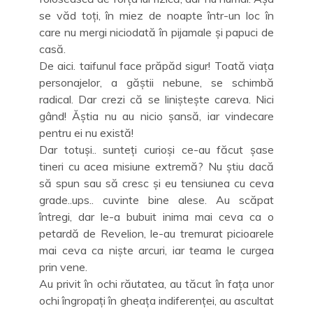
se văd toți, în miez de noapte într-un loc în
care nu mergi niciodată în pijamale și papuci de
casă.
De aici. taifunul face prăpăd sigur! Toată viața
personajelor, a găștii nebune, se schimbă
radical. Dar crezi că se liniștește careva. Nici
gând! Ăștia nu au nicio șansă, iar vindecare
pentru ei nu există!
Dar totuși.. sunteți curioși ce-au făcut șase
tineri cu acea misiune extremă? Nu știu dacă
să spun sau să cresc și eu tensiunea cu ceva
grade..ups.. cuvinte bine alese. Au scăpat
întregi, dar le-a bubuit inima mai ceva ca o
petardă de Revelion, le-au tremurat picioarele
mai ceva ca niște arcuri, iar teama le curgea
prin vene.
Au privit în ochi răutatea, au tăcut în fața unor
ochi îngropați în gheața indiferenței, au ascultat