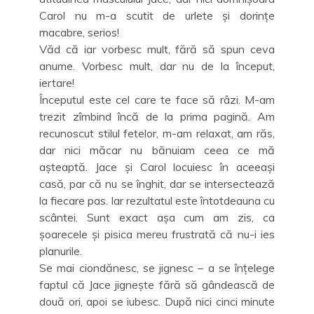
Carol nu m-a scutit de urlete și dorințe
macabre, serios!
Văd că iar vorbesc mult, fără să spun ceva
anume. Vorbesc mult, dar nu de la început,
iertare!
Începutul este cel care te face să râzi. M-am
trezit zîmbind încă de la prima pagină. Am
recunoscut stilul fetelor, m-am relaxat, am răs,
dar nici măcar nu bănuiam ceea ce mă
așteaptă. Jace și Carol locuiesc în aceeași
casă, par că nu se înghit, dar se intersectează
la fiecare pas. Iar rezultatul este întotdeauna cu
scântei. Sunt exact așa cum am zis, ca
șoarecele și pisica mereu frustrată că nu-i ies
planurile.
Se mai ciondănesc, se jignesc – a se înțelege
faptul că Jace jignește fără să gândească de
două ori, apoi se iubesc. După nici cinci minute