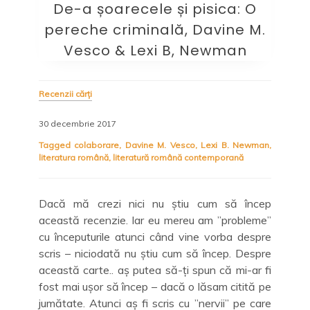
De-a șoarecele și pisica: O
pereche criminală, Davine M.
Vesco & Lexi B, Newman
Recenzii cărți
30 decembrie 2017
Tagged
colaborare
,
Davine M. Vesco
,
Lexi B. Newman
,
literatura română
,
literatură română contemporană
Dacă mă crezi nici nu știu cum să încep
această recenzie. Iar eu mereu am ”probleme”
cu începuturile atunci când vine vorba despre
scris – niciodată nu știu cum să încep. Despre
această carte.. aș putea să-ți spun că mi-ar fi
fost mai ușor să încep – dacă o lăsam citită pe
jumătate. Atunci aș fi scris cu ”nervii” pe care