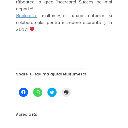
răbdarea la grea încercare! Succes pe mai
departe!
Bookcaffe
mulțumește tuturor autorilor și
colaboratorilor pentru încredere acordată și în
2017!
Share-ul tău mă ajută! Mulțumesc!
D
D
C
D
ă
ă
l
ă
c
c
i
c
l
l
c
l
i
i
k
i
c
c
t
c
p
p
o
p
Apreciază:
e
e
s
e
n
n
h
n
t
t
a
t