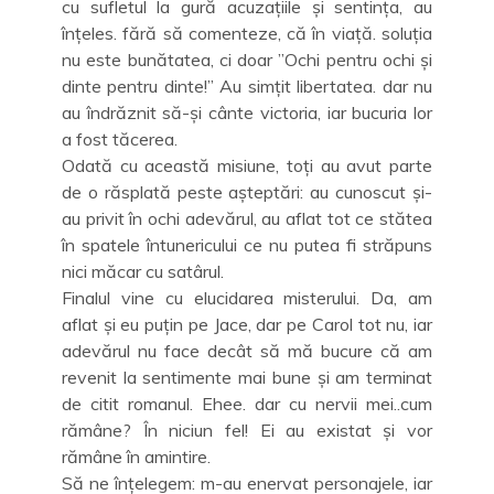
cu sufletul la gură acuzațiile și sentința, au
înțeles. fără să comenteze, că în viață. soluția
nu este bunătatea, ci doar ”Ochi pentru ochi și
dinte pentru dinte!” Au simțit libertatea. dar nu
au îndrăznit să-și cânte victoria, iar bucuria lor
a fost tăcerea.
Odată cu această misiune, toți au avut parte
de o răsplată peste așteptări: au cunoscut și-
au privit în ochi adevărul, au aflat tot ce stătea
în spatele întunericului ce nu putea fi străpuns
nici măcar cu satârul.
Finalul vine cu elucidarea misterului. Da, am
aflat și eu puțin pe Jace, dar pe Carol tot nu, iar
adevărul nu face decât să mă bucure că am
revenit la sentimente mai bune și am terminat
de citit romanul. Ehee. dar cu nervii mei..cum
rămâne? În niciun fel! Ei au existat și vor
rămâne în amintire.
Să ne înțelegem: m-au enervat personajele, iar