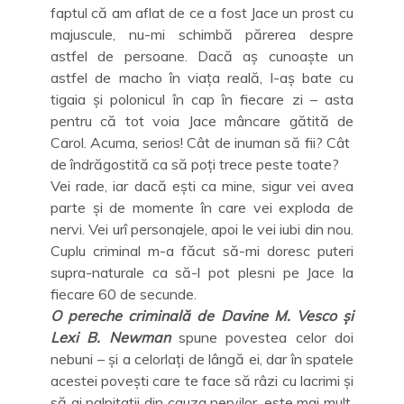
faptul că am aflat de ce a fost Jace un prost cu
majuscule, nu-mi schimbă părerea despre
astfel de persoane. Dacă aș cunoaște un
astfel de macho în viața reală, l-aș bate cu
tigaia și polonicul în cap în fiecare zi – asta
pentru că tot voia Jace mâncare gătită de
Carol. Acuma, serios! Cât de inuman să fii? Cât
de îndrăgostită ca să poți trece peste toate?
Vei rade, iar dacă ești ca mine, sigur vei avea
parte și de momente în care vei exploda de
nervi. Vei urî personajele, apoi le vei iubi din nou.
Cuplu criminal m-a făcut să-mi doresc puteri
supra-naturale ca să-l pot plesni pe Jace la
fiecare 60 de secunde.
O pereche criminală de Davine M. Vesco și
Lexi B. Newman
spune povestea celor doi
nebuni – și a celorlați de lângă ei, dar în spatele
acestei povești care te face să râzi cu lacrimi și
să ai palpitații din cauza nervilor, este mai mult.