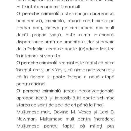
Este întotdeauna mult mai mult!
O pereche criminală
este reacția durereoasă,
nebunească, criminală, atunci când pierzi pe
cineva drag, cineva pe care iubeai mai mult
decât propria viață. Este crima interioară,
dispare orice urmă de umanitate, dar și nevoia
de a îndeplini ceea ce poate (re)aduce liniștea
în interiorul și viața ta.
O pereche criminală
reamintește faptul că orice
început are și un sfârșit, că nimic nu e veșnic și
că în fiecare zi poate începe o nouă etapă
pentru oricine!
O pereche criminală
(este) neconvențională,
aproape ireală și imposibilă..îți poate schimba
starea de spirit de zeci de ori până la final!
Mulțumesc mult, Davine M. Vesco și Lexi B.
Newman! Mulțumesc mult pentru încredere!
Mulțumesc pentru faptul că mi-ați pus