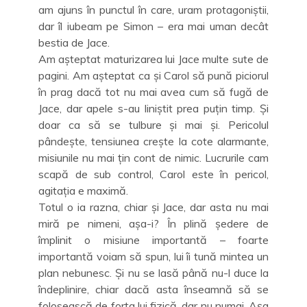
am ajuns în punctul în care, uram protagoniștii,
dar îl iubeam pe Simon – era mai uman decât
bestia de Jace.
Am așteptat maturizarea lui Jace multe sute de
pagini. Am așteptat ca și Carol să pună piciorul
în prag dacă tot nu mai avea cum să fugă de
Jace, dar apele s-au liniștit prea puțin timp. Și
doar ca să se tulbure și mai și. Pericolul
pândește, tensiunea crește la cote alarmante,
misiunile nu mai țin cont de nimic. Lucrurile cam
scapă de sub control, Carol este în pericol,
agitația e maximă.
Totul o ia razna, chiar și Jace, dar asta nu mai
miră pe nimeni, așa-i? În plină ședere de
împlinit o misiune importantă – foarte
importantă voiam să spun, lui îi tună mintea un
plan nebunesc. Și nu se lasă până nu-l duce la
îndeplinire, chiar dacă asta înseamnă să se
folosească de forța lui fizică, dar nu numai. Așa