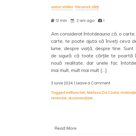
autori străini
Recenzii cărți
12 min
2 ani ago
1
Am considerat întotdeauna că, o carte,
carte, te poate ajuta să înveți ceva d
lume, despre viață, despre tine. Sunt 
de sigură că toate cărțile te poartă î
nouă realitate, dar unele fac întotd
mai mult, mult mai mult […]
3 iunie 2024
| Leave a Comment
on
Zilele
Tagged
editura trei
,
Melissa Da Costa
,
motivați
ce
recenzie
,
recomandare
vor
veni,
Melissa
Da
Costa
–
Read More
autoarea