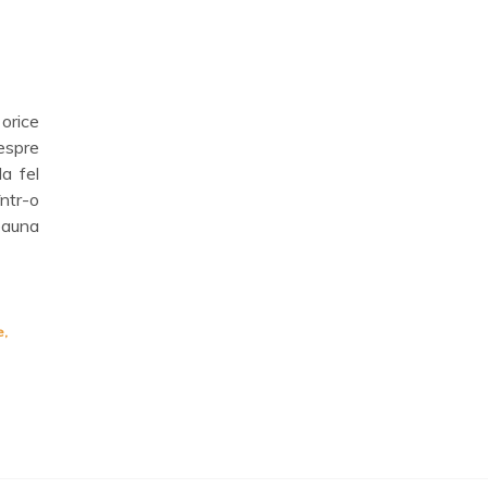
 orice
espre
la fel
ntr-o
eauna
e
,