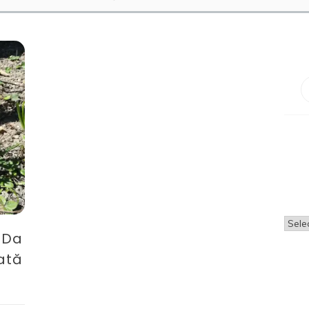
Arhi
a Da
ată