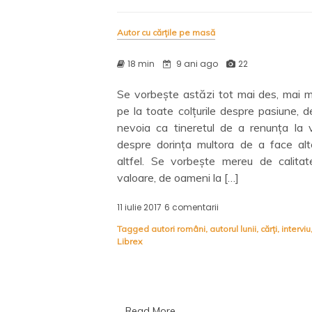
Autor cu cărțile pe masă
18 min
9 ani ago
22
Se vorbește astăzi tot mai des, mai mu
pe la toate colțurile despre pasiune, 
nevoia ca tineretul de a renunța la v
despre dorința multora de a face alt
altfel. Se vorbește mereu de calitat
valoare, de oameni la […]
11 iulie 2017
6 comentarii
la
Monica
Tagged
autori români
,
autorul lunii
,
cărți
,
interviu
Ramirez,
Librex
cu
cărțile
pe
masă
Read More