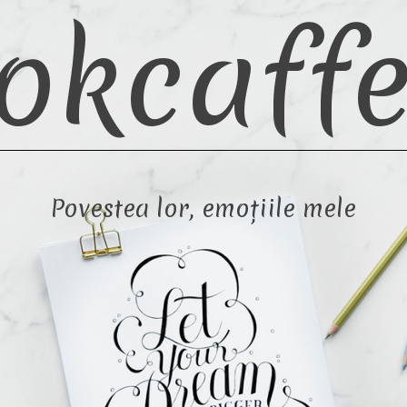
okcaffe
Povestea lor, emoțiile mele