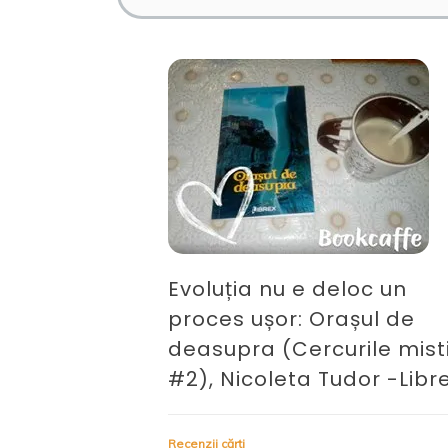
Evoluția nu e deloc un
proces ușor: Orașul de
deasupra (Cercurile mist
#2), Nicoleta Tudor -Libr
Recenzii cărți