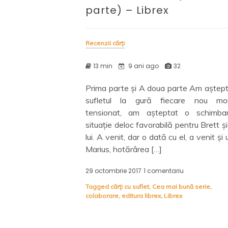
parte) – Librex
Recenzii cărți
13 min
9 ani ago
32
Prima parte și A doua parte Am aștept
sufletul la gură fiecare nou mo
tensionat, am așteptat o schimba
situație deloc favorabilă pentru Brett ș
lui. A venit, dar o dată cu el, a venit și u
Marius, hotărârea […]
29 octombrie 2017
1 comentariu
la
Seria
Tagged
cărți cu suflet
,
Cea mai bună serie
,
Alina
colaborare
,
editura librex
,
Librex
Marinescu,
Monica
Ramirez
(Ultima