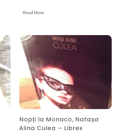
seller,
Monica
Ramirez
Read More
–
Librex
Nopți la Monaco, Natașa
Alina Culea – Librex