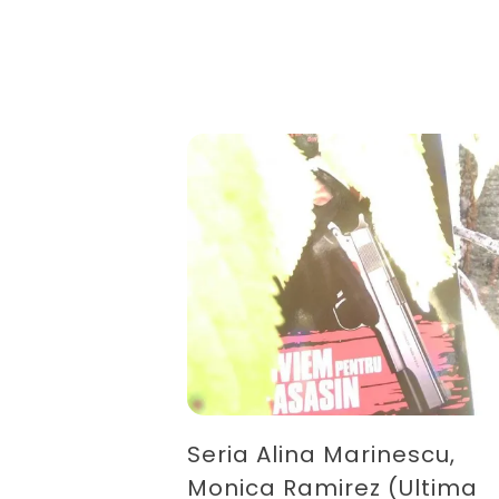
mistice
#2),
Nicoleta
Tudor
-
Librex
Seria Alina Marinescu,
Monica Ramirez (Ultima