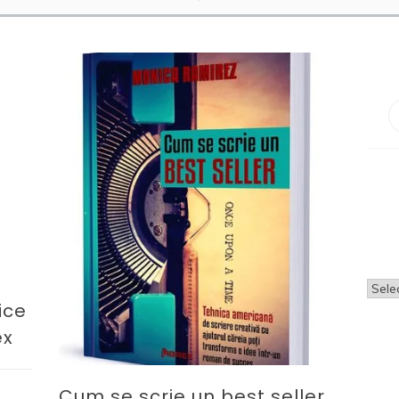
Arhi
ice
ex
Cum se scrie un best seller,