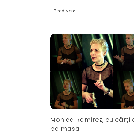
parte)
–
Read More
Librex
Monica Ramirez, cu cărțil
pe masă