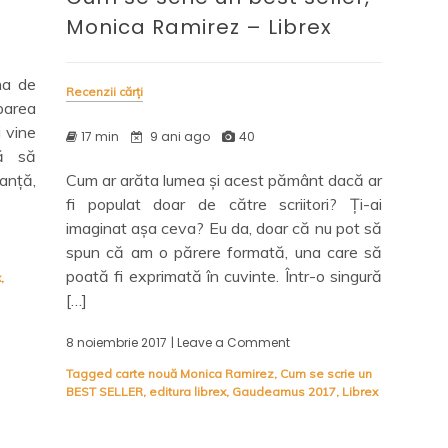
Monica Ramirez – Librex
na de
Recenzii cărți
barea
i vine
17 min
9 ani ago
40
ă să
anță,
Cum ar arăta lumea și acest pământ dacă ar
fi populat doar de către scriitori? Ți-ai
imaginat așa ceva? Eu da, doar că nu pot să
spun că am o părere formată, una care să
poată fi exprimată în cuvinte. Într-o singură
x
,
[…]
8 noiembrie 2017
| Leave a Comment
on
Cum
Tagged
carte nouă Monica Ramirez
,
Cum se scrie un
se
BEST SELLER
,
editura librex
,
Gaudeamus 2017
,
Librex
scrie
un
best