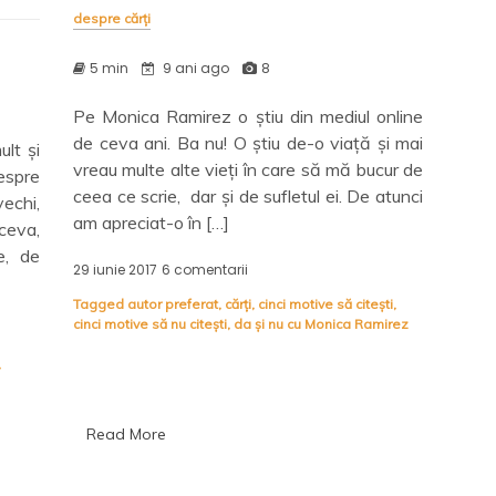
despre cărți
5 min
9 ani ago
8
Pe Monica Ramirez o știu din mediul online
de ceva ani. Ba nu! O știu de-o viață și mai
lt și
vreau multe alte vieți în care să mă bucur de
despre
ceea ce scrie, dar și de sufletul ei. De atunci
echi,
am apreciat-o în […]
ceva,
e, de
29 iunie 2017
6 comentarii
la
Nu
Tagged
autor preferat
,
cărți
,
cinci motive să citești
,
și
cinci motive să nu citești
,
da și nu cu Monica Ramirez
da
cu
,
Monica
Ramirez
Read More