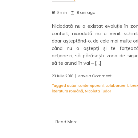
9 min
8 ani ago
Niciodată nu a existat evoluție în zo
confort, niciodată nu a venit schim
doar așteptând-o, de cele mai multe or
când nu o aștepți și te forțeaz
acționezi, să părăsești zona de sigur
să te arunci în val – […]
23 iulie 2018
| Leave a Comment
on
Evoluția
Tagged
autori contemporani
,
colaborare
,
Libre
nu
literatura română
,
Nicoleta Tudor
e
deloc
un
proces
ușor:
Orașul
Read More
de
deasupra
(Cercurile