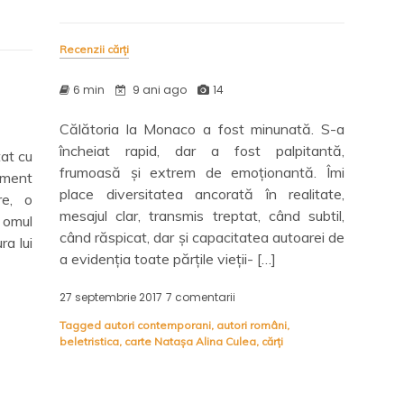
Recenzii cărți
6 min
9 ani ago
14
Călătoria la Monaco a fost minunată. S-a
încheiat rapid, dar a fost palpitantă,
at cu
frumoasă și extrem de emoționantă. Îmi
ment
place diversitatea ancorată în realitate,
re, o
mesajul clar, transmis treptat, când subtil,
i omul
când răspicat, dar și capacitatea autoarei de
ra lui
a evidenția toate părțile vieții- […]
27 septembrie 2017
7 comentarii
la
Nopți
Tagged
autori contemporani
,
autori români
,
la
beletristica
,
carte Natașa Alina Culea
,
cărți
Monaco,
Natașa
Alina
Culea