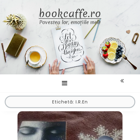
Skip
bookcaffe.ro
to
content
Povestea lor, emoțiile mele
Etichetă:
I.R.En