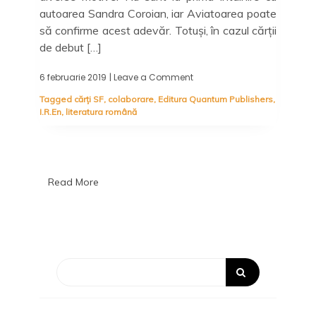
autoarea Sandra Coroian, iar Aviatoarea poate
să confirme acest adevăr. Totuși, în cazul cărții
de debut […]
6 februarie 2019
| Leave a Comment
on
I.R.En,
Tagged
cărți SF
,
colaborare
,
Editura Quantum Publishers
,
Sandra
I.R.En
,
literatura română
Coroian
–
Editura
Quantum
Publishers
Read More