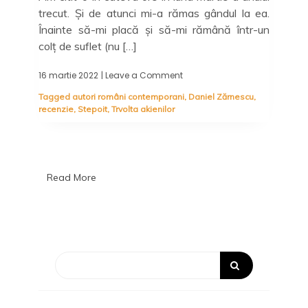
trecut. Și de atunci mi-a rămas gândul la ea.
Înainte să-mi placă și să-mi rămână într-un
colț de suflet (nu […]
16 martie 2022
| Leave a Comment
on
Revolta
Tagged
autori români contemporani
,
Daniel Zărnescu
,
akienilor,
recenzie
,
Stepoit
,
Trvolta akienilor
Daniel
Zărnescu
–
Recenzie
Read More