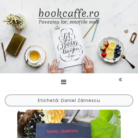
Skip
bookcaffe.ro
to
content
Povestea lor, emoțiile mele
Etichetă:
Daniel Zărnescu