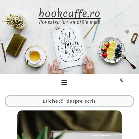
Skip
bookcaffe.ro
to
content
Povestea lor, emoțiile mele
Etichetă:
despre scris