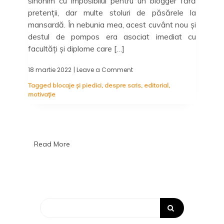
sinonim cu imposibilul pentru un blogger fără
pretenții, dar multe stoluri de păsărele la
mansardă. În nebunia mea, acest cuvânt nou și
destul de pompos era asociat imediat cu
facultăți și diplome care […]
18 martie 2022
| Leave a Comment
on
Editorial:
Tagged
blocaje și piedici
,
despre scris
,
editorial
,
Scrisul
motivație
e
terapie.
Și
multă
nebunie
care
Read More
nu
se
vede