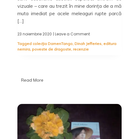
vizuale – care au trezit în mine dorința de a mă
muta imediat pe acele meleaguri rupte parcă
[…]
23 noiembrie 2020
| Leave a Comment
on
Văduva
Tagged
colecția DamenTango
,
Dinah Jefferies
,
editura
de
nemira
,
poveste de dragoste
,
recenzie
safir,
Dinah
Jefferies
–
Recenzie
Read More