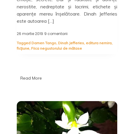
nerostite, nedreptate și lacrimi, etichete și
aparențe mereu înșelătoare. Dinah Jefferies
este autoarea […]
26 martie 2019
9 comentarii
la
Fiica
Tagged
Damen Tango
,
Dinah Jefferies
,
editura nemira
,
negustorului
ficțiune
,
Fiica negustorului de mătase
de
mătase,
Dinah
Jefferies
–
Recenzie
Read More