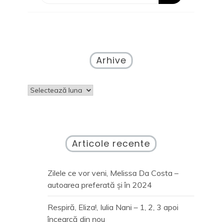
Nemira
(Damen
Tango,
2017)
Arhive
Arhive
Articole recente
Zilele ce vor veni, Melissa Da Costa –
autoarea preferată și în 2024
Respiră, Eliza!, Iulia Nani – 1, 2, 3 apoi
încearcă din nou