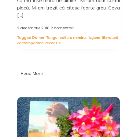
să mă lase mută de uimire. Mi-am dorit să-mi
placă. M-am trezit că citesc foarte greu. Ceva
[…]
2 decembrie 2018
2 comentarii
la
Bărbatul
Tagged
Damen Tango
,
editura nemira
,
ficțiune
,
literatură
care
contemporană
,
recenzie
n-
a
mai
sunat,
Rosie
Walsh
Read More
–
Editura
Nemira