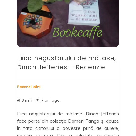
Fiica negustorului de mătase,
Dinah Jefferies – Recenzie
Recenzii cărți
8 min
7 ani ago
Fiica negustorului de mătase, Dinah Jefferies
face parte din colecția Damen Tango și aduce
în fața cititorului o poveste plină de durere,
emoție, secrete. Dar și falsitate și dorințe