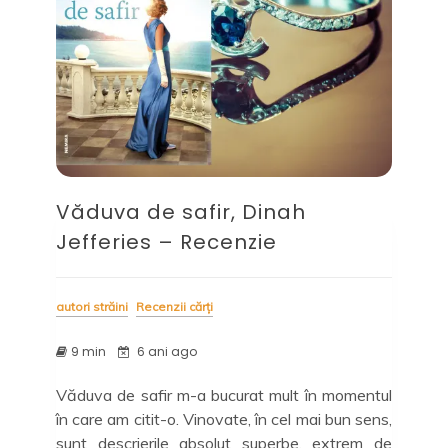
Văduva de safir, Dinah
Jefferies – Recenzie
autori străini
Recenzii cărți
9 min
6 ani ago
Văduva de safir m-a bucurat mult în momentul
în care am citit-o. Vinovate, în cel mai bun sens,
sunt descrierile absolut superbe, extrem de