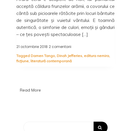
acceptă căldura frunzelor arămii, a covorului ce
cântă sub picioarele rătăcite prin locuri bântuite
de singurătate și vuietul vântului. E toamnă
autentică, o simfonie de culori, emoții și gânduri
– ce țes povești spectaculoase […]
21 octombrie 2018
2 comentarii
la
Secretele
Tagged
Damen Tango
,
Dinah Jefferies
,
editura nemira
,
nu
ficțiune
,
literatură contemporană
sunt
cheia
spre
fericire,
dar
iubirea
Read More
DA:
Soția
plantatorului
de
ceai,
Dinah
Jefferies
-