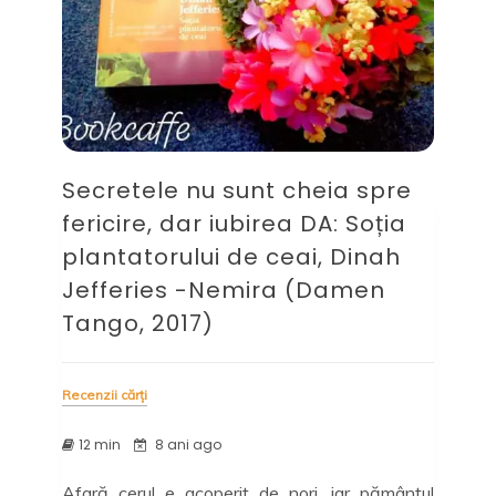
Secretele nu sunt cheia spre
fericire, dar iubirea DA: Soția
plantatorului de ceai, Dinah
Jefferies -Nemira (Damen
Tango, 2017)
Recenzii cărți
12 min
8 ani ago
Afară cerul e acoperit de nori, iar pământul