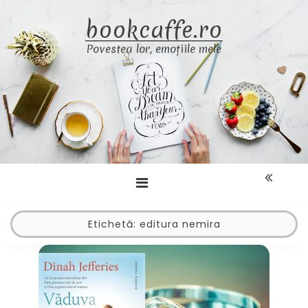
Skip
bookcaffe.ro
to
content
Povestea lor, emoțiile mele
Etichetă:
editura nemira