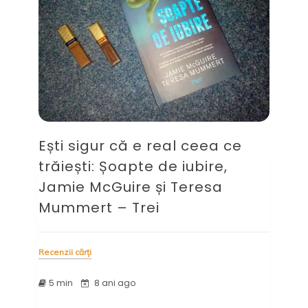
Ești sigur că e real ceea ce
trăiești: Șoapte de iubire,
Jamie McGuire și Teresa
Mummert – Trei
Recenzii cărți
5 min
8 ani ago