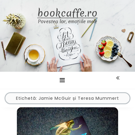
Skip
bookcaffe.ro
to
content
Povestea lor, emoțiile mele
Etichetă:
Jamie McGuir și Teresa Mummert