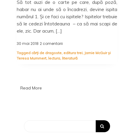
Să tot auzi de o carte pe care, după poză,
habar nu ai unde să o încadrezi, devine ispita
numărul 1. Și ce faci cu ispitele? Ispitelor trebuie
să le cedezi întotdeauna – ca să mai scapi de
ele, zic. Dar acum, […]
30 mai 2018
2 comentarii
la
Ești
Tagged
cărți de dragoste
,
editura trei
,
Jamie McGuir și
sigur
Teresa Mummert
,
lectura
,
literatură
că
e
real
ceea
ce
trăiești:
Read More
Șoapte
de
iubire,
Jamie
McGuire
și
Teresa
Mummert