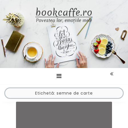
Skip
bookcaffe.ro
to
content
Povestea lor, emoțiile mele
Etichetă:
semne de carte