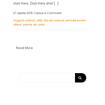
ziua mea. Ziua mea anul […]
27 aprilie 2015
| Leave a Comment
on
Idei
Tagged
cadouri
,
cărți
,
idei de cadouri
,
pernuțe pentru
de
cititori
,
semne de carte
cadouri
Read More