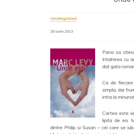
Uncategorized
26 iunie 2013
Pana sa cite
Intalnirea cu a
dat gata romanu
Ca de fiecare 
simpla, dar frum
intra la minuna
Cartea este si
lipita de ea. 
dintre Philip si Susan –
cei care se iub