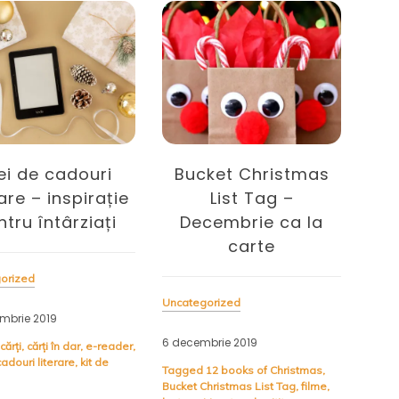
General Tag –
curiozități și alte
vorbe
Uncategorized
Uncat
ket Christmas
22 noiembrie 2019
20 se
List Tag –
cembrie ca la
Tagged
blog
,
boolcaffe.ro
,
Tagg
general tag
,
motivație
,
provocare
cuvin
carte
General Tag mi-e util în
Miro
acele zile în care simt
iubir
orized
nevoia să mă detașez de
vis
realitate, măcar puțin. E
amăr
brie 2019
spațiul meu în care-mi las
neîm
12 books of Christmas
,
sufletul să se elibereze, să
sper
hristmas List Tag
,
filme
,