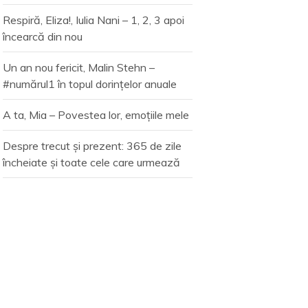
Respiră, Eliza!, Iulia Nani – 1, 2, 3 apoi
încearcă din nou
Un an nou fericit, Malin Stehn –
#numărul1 în topul dorințelor anuale
A ta, Mia – Povestea lor, emoțiile mele
Despre trecut și prezent: 365 de zile
încheiate și toate cele care urmează