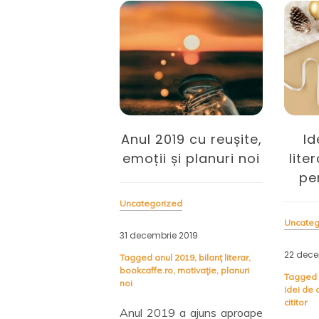
019 cu reușite,
Idei de cadouri
Buc
 și planuri noi
literare – inspirație
pentru întârziați
De
ized
Uncategorized
rie 2019
Uncateg
22 decembrie 2019
ul 2019
,
bilanț literar
,
ro
,
motivație
,
planuri
6 decem
Tagged
cărți
,
cărți în dar
,
e-reader
,
idei de cadouri literare
,
kit de
Tagged
cititor
Bucket C
19 a ajuns aproape