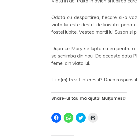
Viata in doi traita in avion si iubirea ca
Odata cu despartirea, fiecare si-a vazu
viata lui este destul de linistita, pan
fostei iubite. Vestea mortii lui Susan si p
Dupa ce Mary se lupta cu ea pentru a o p
se schimba din nou. De aceasta data Phi
femei din viata lui.
Ti-a(m) trezit interesul? Daca raspuns
Share-ul tău mă ajută! Mulțumesc!
D
D
C
D
ă
ă
l
ă
c
c
i
c
l
l
c
l
i
i
k
i
c
c
t
c