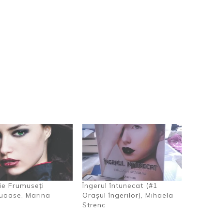
ie Frumuseți
Îngerul întunecat (#1
uoase, Marina
Orașul îngerilor), Mihaela
Strenc