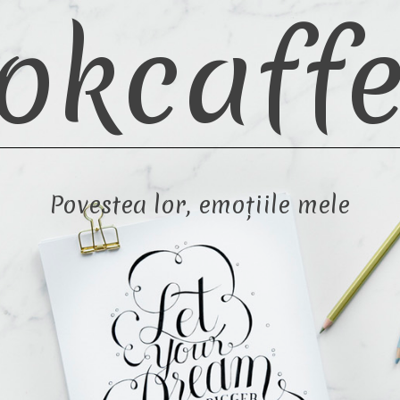
okcaffe
Povestea lor, emoțiile mele