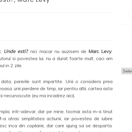
sc
Unde esti?
, nici macar nu auzisem de
Marc Levy
.
utorul si povestea lui, nu a durat foarte mult, caci am
l in 2 zile.
Arhi
data, parerile sunt impartite. Unii o considera prea
oasa, unii pierdere de timp, iar pentru altii, cartea asta
tii necunoscute (eu ma incadrez aici).
mpla, intr-adevar, dar pe mine, tocmai asta m-a tinut
M-a atras simplitatea actiunii, iar povestea de iubire
esc inca din copilarie, dar care ajung sa se desparta.