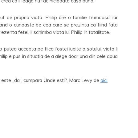
re cred ca ii leaga nu fac niciodata casa buna.
t de propria viata. Philip are o familie frumoasa, iar
a cand o cunoaste pe cea care se prezinta ca fiind fata
rezenta fetei, ii schimba viata lui Philip in totalitate.
utea accepta pe fiica fostei iubite a sotului, viata li
lip e pus in situatia de a alege doar una din cele doua
ul este „da”, cumpara Unde esti?, Marc Levy de
aici