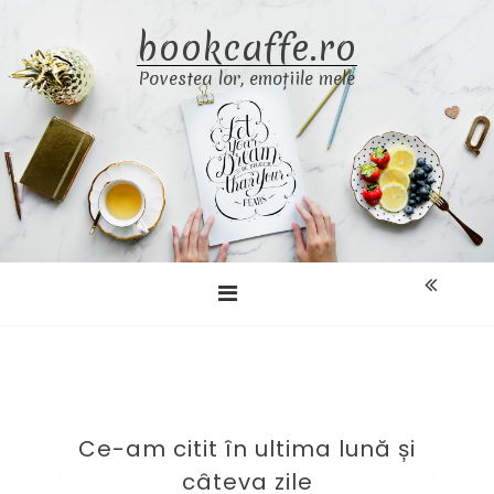
Skip
bookcaffe.ro
to
content
Povestea lor, emoțiile mele
Ce-am citit în ultima lună și
câteva zile