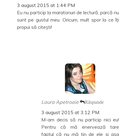
ă
u
3 august 2015 at 1:44 PM
)
ă
)
Eu nu particip la maratonuri de lectură, parcă nu
sunt pe gustul meu. Oricum, mult spor la ce îţi
propui să citeşti!
Laura Apetroaie
Răspunde
3 august 2015 at 3:12 PM
M-am decis să nu particip nici eu!
Pentru că mă enervează tare
faptul că nu mă țin de ele și așa