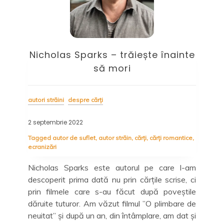
de
Nicholas Sparks – trăiește înainte
re
să mori
desp
autori străini
despre cărți
20 m
2 septembrie 2022
Tag
Inte
Tagged
autor de suflet
,
autor străin
,
cărți
,
cărți romantice
,
ecranizări
rți
,
Ziu
anu
Nicholas Sparks este autorul pe care l-am
asi
descoperit prima dată nu prin cărțile scrise, ci
zile
tut
prin filmele care s-au făcut după poveștile
m o
jur
dăruite tuturor. Am văzut filmul ”O plimbare de
ost.
neuitat” și după un an, din întâmplare, am dat și
spre