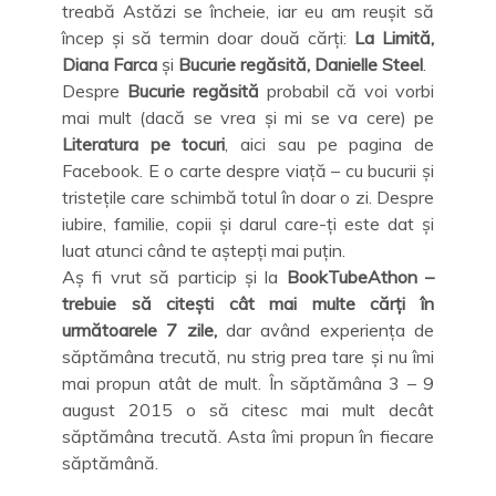
treabă Astăzi se încheie, iar eu am reușit să
încep și să termin doar două cărți:
La Limită,
Diana Farca
și
Bucurie regăsită, Danielle Steel
.
Despre
Bucurie regăsită
probabil că voi vorbi
mai mult (dacă se vrea și mi se va cere) pe
Literatura pe tocuri
, aici sau pe pagina de
Facebook. E o carte despre viață – cu bucurii și
tristețile care schimbă totul în doar o zi. Despre
iubire, familie, copii și darul care-ți este dat și
luat atunci când te aștepți mai puțin.
Aș fi vrut să particip și la
BookTubeAthon –
trebuie să citești cât mai multe cărți în
următoarele 7 zile,
dar având experiența de
săptămâna trecută, nu strig prea tare și nu îmi
mai propun atât de mult. În săptămâna 3 – 9
august 2015 o să citesc mai mult decât
săptămâna trecută. Asta îmi propun în fiecare
săptămână.