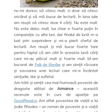
nu-mi doresc să citesc mult, ci doar să citesc
oricând și să mă bucur de lectură. În luna iulie
am reușit să citesc doar 4 cărți. Nu este mult.
Nu este deloc mult, ba chiar e foarte puțin în
comparație cu alte luni, dar finalul de lună m-a
luat prin surprindere și mi-a pierit cheful de
lectură. Am reușit și mă bucur foarte tare
pentru faptul că am citit în aceasta lună cărți
care mi-au plăcut mult și foarte mult M-am
bucurat de
Felii de lămâie
și am simțit răcoare
și savoarea unei lecturi care mi-a încântat
simțurile, dar și sufletul.
Am trăit și simțit cea mai frumoasă poveste de
dragoste alături de
Armance
– această
recenzie este în curs de apariție pe
GoodRead.ro
Am aflat povestea de viață a lui
Jodie Rhodes – un roman de poveste și o viață