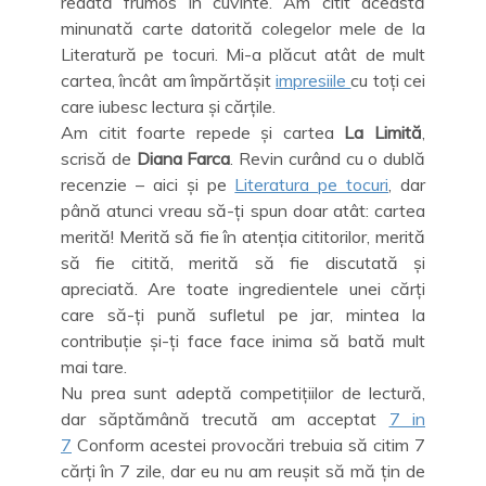
redată frumos în cuvinte. Am citit această
minunată carte datorită colegelor mele de la
Literatură pe tocuri. Mi-a plăcut atât de mult
cartea, încât am împărtășit
impresiile
cu toți cei
care iubesc lectura și cărțile.
Am citit foarte repede și cartea
La Limită
,
scrisă de
Diana Farca
. Revin curând cu o dublă
recenzie – aici și pe
Literatura pe tocuri
, dar
până atunci vreau să-ți spun doar atât: cartea
merită! Merită să fie în atenția cititorilor, merită
să fie citită, merită să fie discutată și
apreciată. Are toate ingredientele unei cărți
care să-ți pună sufletul pe jar, mintea la
contribuție și-ți face face inima să bată mult
mai tare.
Nu prea sunt adeptă competițiilor de lectură,
dar săptămână trecută am acceptat
7 in
7
Conform acestei provocări trebuia să citim 7
cărți în 7 zile, dar eu nu am reușit să mă țin de