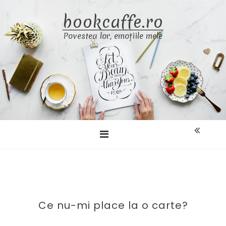
Skip
bookcaffe.ro
to
content
Povestea lor, emoțiile mele
Ce nu-mi place la o carte?