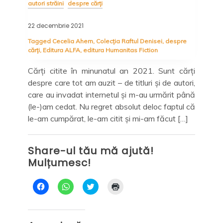
autori străini
despre cărți
desp
22 decembrie 2021
14 d
are
Tagged
Cecelia Ahern
,
Colecția Raftul Denisei
,
despre
Tag
pre
cărți
,
Editura ALFA
,
editura Humanitas Fiction
Lit
Cărți citite în minunatul an 2021. Sunt cărți
ni
i se
despre care tot am auzit – de titluri și de autori,
Rom
Ziua
care au invadat internetul și m-au urmărit până
cel
elor
(le-)am cedat. Nu regret absolut deloc faptul că
cum
spre
le-am cumpărat, le-am citit și mi-am făcut […]
apr
l să
Share-ul tău mă ajută!
Sh
Mulțumesc!
Mu
D
D
C
D
ă
ă
l
ă
c
c
i
c
l
l
c
l
i
i
k
i
c
c
t
c