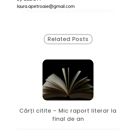
laura.apetroaie@gmail.com
Related Posts
it
Cărți citite – Mic raport literar la
L
final de an