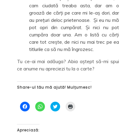
cam ciudată treaba asta, dar am o
groază de cărți pe care mi le-aș dori, dar
au prețuri deloc prietenoase. Și eu nu mă
pot opri din cumpărat. Și nici nu pot
cumpăra doar una. Am o listă cu cărți
care tot crește, de nici nu mai trec pe ea
titlurile ca să nu mă îngrozesc.
Tu ce-ai mai adăuga? Abia aștept să-mi spui
ce anume nu apreciezi tu la o carte?
Share-ul tău mă ajută! Mulțumesc!
D
D
C
D
ă
ă
l
ă
c
c
i
c
l
l
c
l
i
i
k
i
c
c
t
c
p
p
o
p
Apreciază:
e
e
s
e