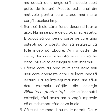
mă seacă de energie și îmi scade subit
pofta de lectură. Acesta este unul din
motivele pentru care citesc mai multe
cărți în același timp.
Sunt cărți ale căror foi se desprind foarte
ușor. Nu mi se pare deloc ok și nici estetic.
E păcat să cumperi o carte pe care abia
aștepți să o citești, dar să realizezi că
foile încep să zboare. Am o astfel de
carte, dar care așteaptă și acum să fie
citită. Mi s-a tăiat curajul și entuziasmul.
Cărțile care au prea mult scris italic sau
unul care obosește ochiul și îngreunează
lectura. Ca să înțelegi mai bine, am să-ți
dau exemplu cărțile din colecția
Biblioteca pentru toți –
de la începutul
colecției, căci acum am o vagă impresie
că au schimbat câte ceva la ele.
Că sunt scumpe și nu mi le permit. Da, e