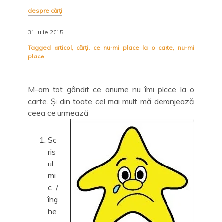
despre cărți
31 iulie 2015
Tagged
articol
,
cărți
,
ce nu-mi place la o carte
,
nu-mi
place
M-am tot gândit ce anume nu îmi place la o
carte. Și din toate cel mai mult mă deranjează
ceea ce urmează
Sc
ris
ul
mi
c /
îng
he