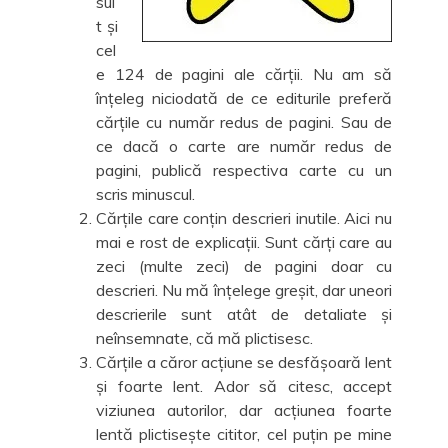
sui
t și
cel
e 124 de pagini ale cărții. Nu am să
înțeleg niciodată de ce editurile preferă
cărțile cu număr redus de pagini. Sau de
ce dacă o carte are număr redus de
pagini, publică respectiva carte cu un
scris minuscul.
Cărțile care conțin descrieri inutile. Aici nu
mai e rost de explicații. Sunt cărți care au
zeci (multe zeci) de pagini doar cu
descrieri. Nu mă înțelege greșit, dar uneori
descrierile sunt atât de detaliate și
neînsemnate, că mă plictisesc.
Cărțile a căror acțiune se desfășoară lent
și foarte lent. Ador să citesc, accept
viziunea autorilor, dar acțiunea foarte
lentă plictisește cititor, cel puțin pe mine