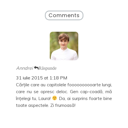
î
e
e
a
n
î
a
s
t
n
s
t
r
t
t
r
Comments
-
r
r
ă
o
-
ă
n
f
o
n
o
e
f
o
u
r
e
u
ă
e
r
ă
)
a
e
)
s
a
t
s
r
t
ă
r
n
ă
o
n
u
o
Anndrei
Răspunde
ă
u
)
ă
)
31 iulie 2015 at 1:18 PM
Cărțile care au capitolele foooooooooarte lungi,
care nu se opresc deloc. Gen cap-coadă, mă
înțelegi tu, Laura!
Da, ai surprins foarte bine
toate aspectele. Zi frumoasă!