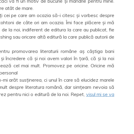
căci va fi un motiv de bucurie și mândrie pentru mine.
re atât de mare.
toți cei pe care am ocazia să-i citesc și vorbesc despre
autohtoni de câte ori am ocazia. Îmi face plăcere și mă
de la noi, indiferent de editura la care au publicat, fie
ing sau oricare altă editură la care publică autorii de
ntru promovarea literaturii române aș câștiga bani
i încredere că și noi avem valori în țară, că și la noi
ntează cel mai mult. Promovez pe oricine. Oricine mă
 personal
-mi arăt susținerea, ci unul în care să elucidez marele
mult despre literatura română, dar simțeam nevoia să
crez pentru nici o editură de la noi. Repet,
visul mi se va