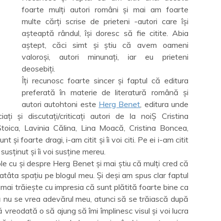
foarte mulți autori români și mai am foarte
multe cărți scrise de prieteni -autori care își
așteaptă rândul, își doresc să fie citite. Abia
aștept, căci simt și știu că avem oameni
valoroși, autori minunați, iar eu prieteni
deosebiți.
Îți recunosc foarte sincer și faptul că editura
preferată în materie de literatură română și
autori autohtoni este
Herg Benet
, editura unde
ți și discutați/criticați autori de la noiȘ Cristina
oica, Lavinia Călina, Lina Moacă, Cristina Boncea,
 și foarte dragi, i-am citit și îi voi citi. Pe ei i-am citit
susținut și îi voi susține mereu.
le cu și despre Herg Benet și mai știu că mulți cred că
 atâta spațiu pe blogul meu. Și deși am spus clar faptul
mai trăiește cu impresia că sunt plătită foarte bine ca
 nu se vrea adevărul meu, atunci să se trăiască după
 vreodată o să ajung să îmi împlinesc visul și voi lucra