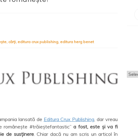
ește
,
cărți
,
editura crux publishing
,
editura herg benet
Arhi
campania lansată de
Editura Crux Publishing
, dar vreau
e românește #trăieștefantastic”
a fost, este și va fi
ie de susținere
. Chiar dacă nu am scris un articol în