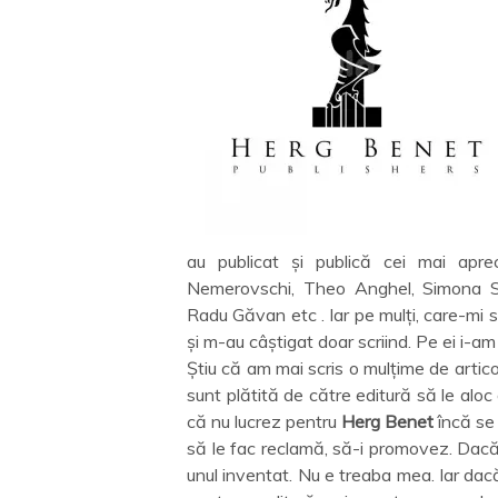
au publicat și publică cei mai aprecia
Nemerovschi, Theo Anghel, Simona St
Radu Găvan etc . Iar pe mulți, care-mi sunt
și m-au câștigat doar scriind. Pe ei i-am 
Știu că am mai scris o mulțime de artico
sunt plătită de către editură să le aloc
că nu lucrez pentru
Herg Benet
încă se 
să le fac reclamă, să-i promovez. Dacă
unul inventat. Nu e treaba mea. Iar dacă