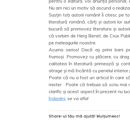
pentru o editură, voi anunța personal, 
Nu am nici un motiv să ascund o realiza
Susțin toți autorii români! Îi citesc pe 
literatură română, cărți și autorii lor 
bucură să promovez literatura și autorii 
că vorbim de Herg Benet, de Crux Publish
pe meleagurile noastre.
Acuma serios! Dacă aș primi bani pe
frumoși. Promovez cu plăcere, cu drag ș
calitatea în literatură primează și co
atrage și mă încântă cu penelul interior
Poate că nu a fost un articol în care să
mister. Poate că trebuia să scriu mai 
clarific și acest aspect.În prezent nu lu
îndeplini
, se va afla!
Share-ul tău mă ajută! Mulțumesc!