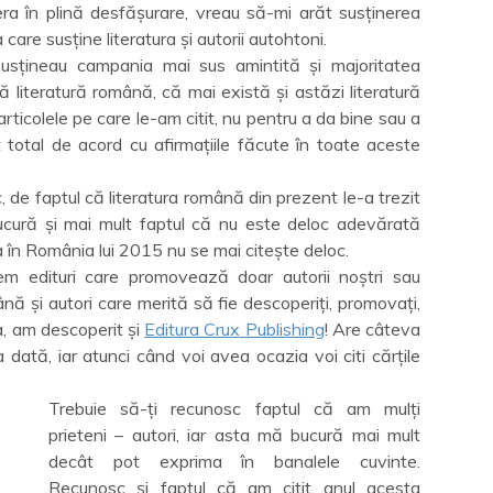
a în plină desfășurare, vreau să-mi arăt susținerea
care susține literatura și autorii autohtoni.
susțineau campania mai sus amintită și majoritatea
că literatură română, că mai există și astăzi literatură
ticolele pe care le-am citit, nu pentru a da bine sau a
t total de acord cu afirmațiile făcute în toate aceste
, de faptul că literatura română din prezent le-a trezit
 bucură și mai mult faptul că nu este deloc adevărată
 în România lui 2015 nu se mai citește deloc.
m edituri care promovează doar autorii noștri sau
ă și autori care merită să fie descoperiți, promovați,
 Da, am descoperit și
Editura Crux Publishing
! Are câteva
a dată, iar atunci când voi avea ocazia voi citi cărțile
Trebuie să-ți recunosc faptul că am mulți
prieteni – autori, iar asta mă bucură mai mult
decât pot exprima în banalele cuvinte.
Recunosc și faptul că am citit anul acesta