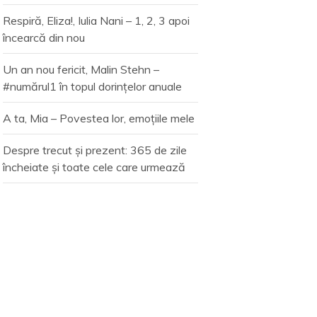
Respiră, Eliza!, Iulia Nani – 1, 2, 3 apoi
încearcă din nou
Un an nou fericit, Malin Stehn –
#numărul1 în topul dorințelor anuale
A ta, Mia – Povestea lor, emoțiile mele
Despre trecut și prezent: 365 de zile
încheiate și toate cele care urmează