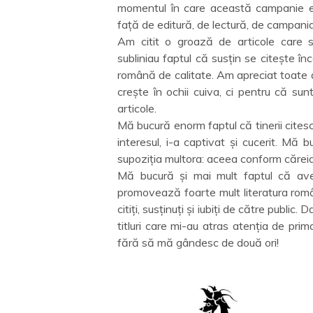
momentul în care această campanie er
față de editură, de lectură, de campania 
Am citit o groază de articole care 
subliniau faptul că susțin se citește în
română de calitate. Am apreciat toate ar
crește în ochii cuiva, ci pentru că sun
articole.
Mă bucură enorm faptul că tinerii citesc
interesul, i-a captivat și cucerit. Mă
supoziția multora: aceea conform căreia
Mă bucură și mai mult faptul că ave
promovează foarte mult literatura român
citiți, susținuți și iubiți de către public.
titluri care mi-au atras atenția de prim
fără să mă gândesc de două ori!