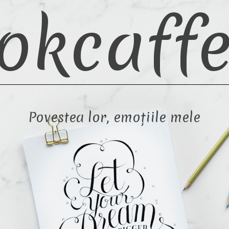
okcaffe
Povestea lor, emoțiile mele