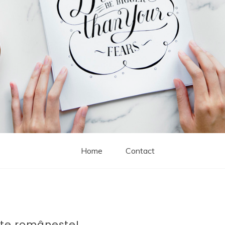
Home
Contact
ște românește!