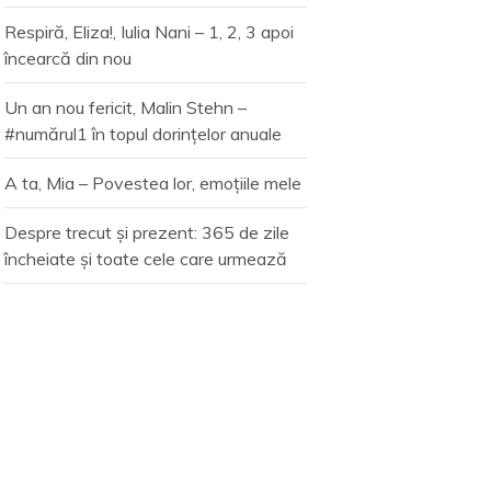
Respiră, Eliza!, Iulia Nani – 1, 2, 3 apoi
încearcă din nou
Un an nou fericit, Malin Stehn –
#numărul1 în topul dorințelor anuale
A ta, Mia – Povestea lor, emoțiile mele
Despre trecut și prezent: 365 de zile
încheiate și toate cele care urmează