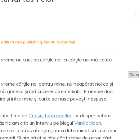
,
editura crux publishing
,
literatura română
vreme nu caut eu cărțile noi, ci cărțile noi mă caută
Arhi
vreme cărțile noi pentru mine, nu neapărat noi ca și
 mă găsesc și mă cuceresc iremediabil. E nevoie doar
vire și între mine și carte se nasc povești nespuse.
puțin timp de
Ceasul fantasmelor
, iar despre autorul
âznic am citit un interviu pe blogul
VanillaMoon
,
 care mi-a atras atenția și m-a determinat să caut mai
ormații. Și am găsit și alte cărți scrise de autor, cărți