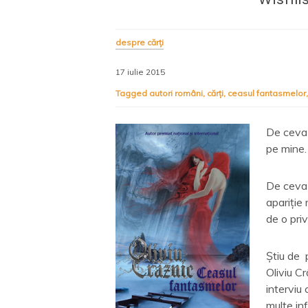
despre cărți
17 iulie 2015
Tagged
autori români
,
cărți
,
ceasul fantasmelor
De ceva 
pe mine.
De ceva 
apariție
de o pri
Știu de 
Oliviu Cr
interviu
multe inf