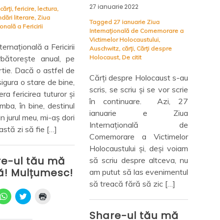
arie 2022
22 decembrie 2021
14 de
27 ianuarie Ziua
Tagged
Cecelia Ahern
,
Colecția
țională de Comemorare a
Raftul Denisei
,
despre cărți
,
Tagg
or Holocaustului
,
Editura ALFA
,
editura Humanitas
cărți 
tz
,
cărți
,
Cărți despre
Fiction
st
,
De citit
Liter
Cărți citite în minunatul an
noap
despre Holocaust s-au
2021. Sunt cărți despre
vede
se scriu și se vor scrie
care tot am auzit – de titluri
Roma
ntinuare. Azi, 27
și de autori, care au invadat
vina 
uarie e Ziua
internetul și m-au urmărit
care
rnațională de
până (le-)am cedat. Nu
nim
orare a Victimelor
regret absolut deloc faptul
nimen
ustului și, deși voiam
că le-am cumpărat, le-am
sunt
iu despre altceva, nu
citit și mi-am făcut […]
[…]
ut să las evenimentul
că fără să zic […]
Share-ul tău mă
Sh
ajută! Mulțumesc!
aju
e-ul tău mă