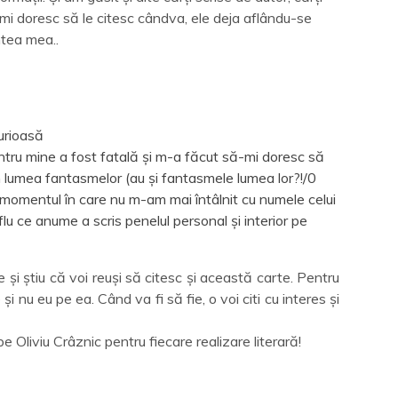
mi doresc să le citesc cândva, ele deja aflându-se
ntea mea..
urioasă
ntru mine a fost fatală și m-a făcut să-mi doresc să
n lumea fantasmelor (au și fantasmele lumea lor?!/0
 momentul în care nu m-am mai întâlnit cu numele celui
lu ce anume a scris penelul personal și interior pe
 și știu că voi reuși să citesc și această carte. Pentru
 nu eu pe ea. Când va fi să fie, o voi citi cu interes și
 pe Oliviu Crâznic pentru fiecare realizare literară!