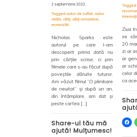
rie 2022
27 ianu
Tagged
cărți
,
fericire
,
lectura
,
recomandări literare
,
Ziua
tor de suflet
,
autor
Tagged
Internațională a Fericirii
,
cărți romantice
,
Interna
Victimel
Ziua Internațională a Fericirii
Auschwi
se sărbătorește anual, pe
Holocau
as Sparks este
20 martie. Dacă o astfel de
l pe care l-am
Cărți 
zi ar asigura o stare de bine,
rit prima dată nu
scris, 
ar genera fericirea tuturor și
țile scrise, ci prin
în co
ar schimba, în bine, destinul
care s-au făcut după
ian
celor din jurul meu, mi-aș dori
e dăruite tuturor.
Inte
ca această zi să fie […]
 filmul ”O plimbare
Comem
at” și după un an,
Holoca
âmplare, am dat și
Share-ul tău mă
să scr
rtea […]
ajută! Mulțumesc!
am put
să trea
D
D
C
D
-ul tău mă
ă
ă
l
ă
! Mulțumesc!
c
c
i
c
Shar
l
l
c
l