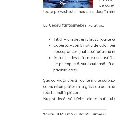
pe care-
toate pe wishlistul meu scris doar în mi
La
Ceasul fantasmelor
m-a atras:
Titlul – am devenit brusc foarte c
Coperta – combinația de culori pe
descopăr conținutul, să pătrund î
Autorul – devin foarte curioasă în
de pe copertă, sunt curioasă să af
paginile cărții.
Știu că viața oferă foarte multe surprize
că nu întâmplător m-a găsit ea pe mine și
foarte multă plăcere.
Nu pot decât să-l felicit din tot sufletul
Share-ul tău mă ajută! Mulțumesc!