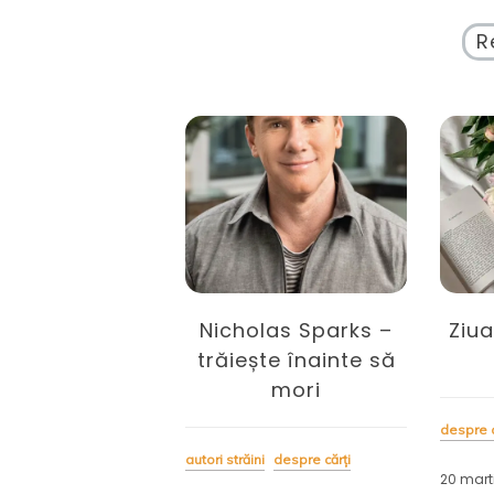
R
olas Sparks –
Ziua Internațională
C
ște înainte să
a Fericirii
Holo
mori
și
despre cărți
ni
despre cărți
despre c
20 martie 2022