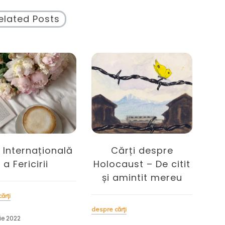
elated Posts
ărți despre
Cărți citite – Mic
Lit
caust – De citit
raport literar la final
 amintit mereu
de an
ad
ărți
autori străini
despre cărți
despre