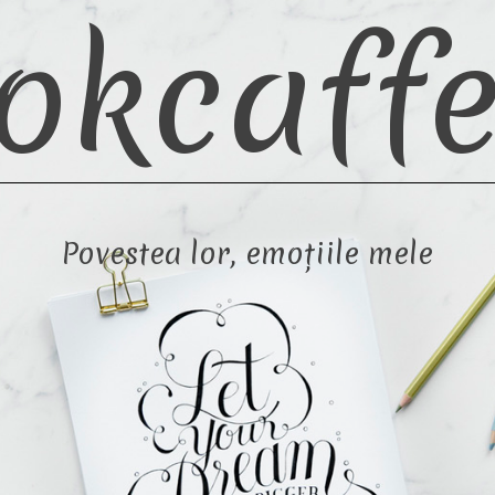
okcaffe
Povestea lor, emoțiile mele