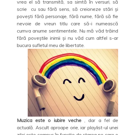
vrea el să transmită, sa simtă în versuri, să
scrie cu sau fără sens, să creioneze stări și
povești fără personaje, fără nume, fără să fie
nevoie de vreun titlu care să-i numească
cumva anume sentimentele. Nu mă văd trăind
fără poveștile inimii și nu văd cum altfel s-ar
bucura sufletul meu de libertate.
Muzica este o iubire veche
, dar a fel de
actuală. Ascult aproape orie, iar playlist-ul unei
zilei este compus în funcție de starea pe care o