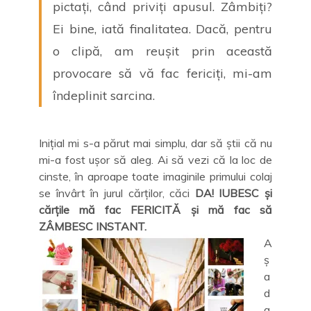
pictați, când priviți apusul. Zâmbiți?
Ei bine, iată finalitatea. Dacă, pentru
o clipă, am reușit prin această
provocare să vă fac fericiți, mi-am
îndeplinit sarcina.
Inițial mi s-a părut mai simplu, dar să știi că nu
mi-a fost ușor să aleg. Ai să vezi că la loc de
cinste, în aproape toate imaginile primului colaj
se învârt în jurul cărților, căci
DA! IUBESC și
cărțile mă fac FERICITĂ și mă fac să
ZÂMBESC INSTANT.
A
ș
a
d
a