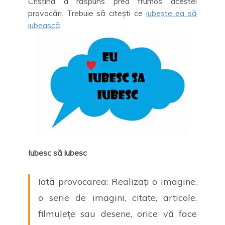
Cristina a răspuns prea frumos acestei
provocări. Trebuie să citești ce
iubește ea să
iubească
.
Iubesc să iubesc
Iată provocarea: Realizați o imagine,
o serie de imagini, citate, articole,
filmulețe sau desene, orice vă face