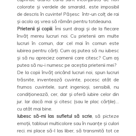
colorate și verdele de smarald.. este imposibil
de descris în cuvinte! Pășesc într-un colț de rai
și acolo aș vrea să rămân pentru totdeauna.
Prietenii și copiii
. Îmi sunt dragi și de la fiecare
învăț mereu lucruri noi. Cu prietenii am multe
lucruri în comun, dar cel mai în comun este
iubirea pentru cărți. Cum aș putea să nu iubesc
și să nu apreciez oamenii care citesc? Cum aș
putea să nu-i numesc pe aceștia prietenii mei?
De la copii învăț oricând lucruri noi, spun lucruri
trăsnite, inventează cuvinte, pocesc atât de
frumos cuvintele, sunt ingenioși, sensibili, nu
condiționează, cer, dar și oferă iubire celor din
jur. Iar dacă mai și citesc (sau le plac cărțile)…
cu atât mai bine.
Iubesc să-mi las sufletul să scrie
, să picteze
emoții, tablouri multicolore sau în nuanțe și culori
reci. mi place să-l las liber, să transmită tot ce