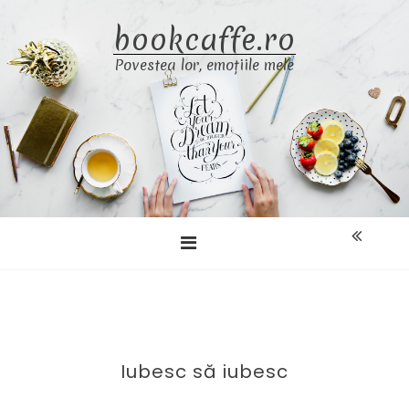
Skip
bookcaffe.ro
to
content
Povestea lor, emoțiile mele
Iubesc să iubesc