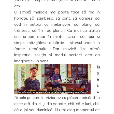
am.
O simplă melodie mă poate face să râd în
hohote, să zâmbesc, să cânt, să dansez, să
cad în butoiul cu melancolie, să plâng, să
trântesc, să îmi fac planuri. Cu muzica alături
sau uneori, doar în minte, scriu… sau pur și
simplu mâzgălesc o hârtie – stresul uneori ia
forme nebănuite. Dar muzică îmi oferă
inspirația, soluția și modul perfect dea da
imaginației un sens.
Iu
b
e
s
c
filmele
pe care le vizionez cu plăcere oricând, la
orice oră din zi și din noapte, chit că e luni, chit
că e joi sau duminică. Nu-mi aleg momentul de