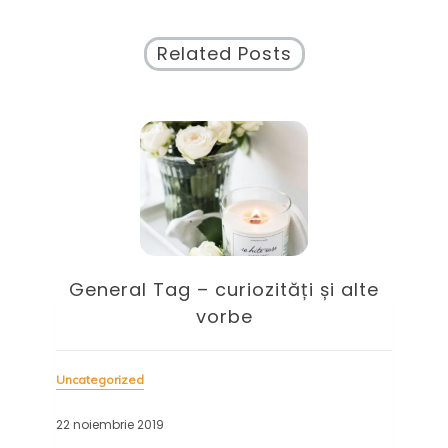
Related Posts
General Tag – curiozități și alte
vorbe
Uncategorized
Unc
22 noiembrie 2019
20 s