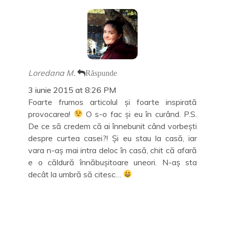
f
o
n
o
e
f
o
u
r
e
u
ă
e
r
ă
)
a
e
)
s
a
t
s
r
t
ă
r
n
ă
o
n
Loredana M.
Răspunde
u
o
ă
u
3 iunie 2015 at 8:26 PM
)
ă
)
Foarte frumos articolul și foarte inspirată
provocarea!
O s-o fac și eu în curând. P.S.
De ce să credem că ai înnebunit când vorbești
despre curtea casei?! Și eu stau la casă, iar
vara n-aș mai intra deloc în casă, chit că afară
e o căldură înnăbușitoare uneori. N-aș sta
decât la umbră să citesc…