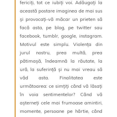
fericiți, tot ce iubiți voi. Adăugați la
această postare imaginea de mai sus
și provocați-vă măcar un prieten să
facă asta, pe blog, pe twitter sau
facebook, tumblr, google, instagram.
Motivul este simplu. Violența din
jurul nostru, prea multă, prea
pătimașă, îndeamnă la răutate, la
ură, la suferință și nu mai vreau să
văd asta. Finalitatea este
următoarea: ce simțiți când vă lăsați
în voia sentimentelor? Când vă
așterneți cele mai frumoase amintiri,
momente, persoane pe hârtie, când