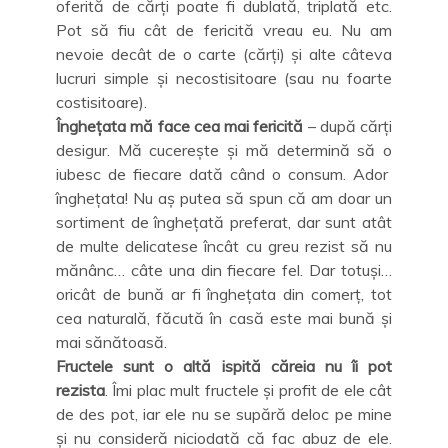
oferită de cărți poate fi dublată, triplată etc.
Pot să fiu cât de fericită vreau eu. Nu am
nevoie decât de o carte (cărți) și alte câteva
lucruri simple și necostisitoare (sau nu foarte
costisitoare).
Înghețata mă face cea mai fericită
– după cărți
desigur. Mă cucerește și mă determină să o
iubesc de fiecare dată când o consum. Ador
înghețata! Nu aș putea să spun că am doar un
sortiment de înghețată preferat, dar sunt atât
de multe delicatese încât cu greu rezist să nu
mănânc… câte una din fiecare fel. Dar totuși…
oricât de bună ar fi înghețata din comerț, tot
cea naturală, făcută în casă este mai bună și
mai sănătoasă.
Fructele sunt o altă ispită căreia nu îi pot
rezista
. Îmi plac mult fructele și profit de ele cât
de des pot, iar ele nu se supără deloc pe mine
și nu consideră niciodată că fac abuz de ele.