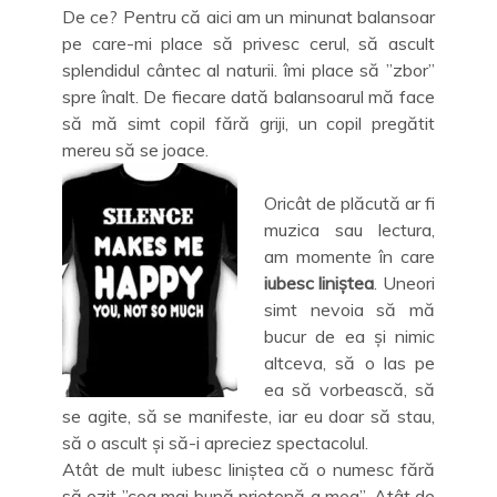
De ce? Pentru că aici am un minunat balansoar
pe care-mi place să privesc cerul, să ascult
splendidul cântec al naturii. îmi place să ”zbor”
spre înalt. De fiecare dată balansoarul mă face
să mă simt copil fără griji, un copil pregătit
mereu să se joace.
Oricât de plăcută ar fi
muzica sau lectura,
am momente în care
iubesc liniștea
. Uneori
simt nevoia să mă
bucur de ea și nimic
altceva, să o las pe
ea să vorbească, să
se agite, să se manifeste, iar eu doar să stau,
să o ascult și să-i apreciez spectacolul.
Atât de mult iubesc liniștea că o numesc fără
să ezit ”cea mai bună prietenă a mea”. Atât de