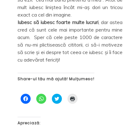
mult iubesc liniștea încât mi-aș dori un tricou
exact ca cel din imagine.
Iubesc să iubesc foarte multe lucruri
, dar astea
cred că sunt cele mai importante pentru mine
acum. Sper că cele peste 1000 de caractere
să nu-mi plictisească cititorii, ci să-i motiveze
să scrie și ei despre tot ceea ce iubesc și îi face
cu adevărat fericiți!
Share-ul tău mă ajută! Mulțumesc!
D
D
C
D
ă
ă
l
ă
c
c
i
c
l
l
c
l
i
i
k
i
c
c
t
c
p
p
o
p
Apreciază:
e
e
s
e
n
n
h
n
t
t
a
t
r
r
r
r