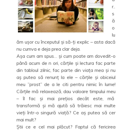
r..
s
ă
o
lu
ăm ușor cu începutul și să-ți explic – asta dacă
nu cumva e deja prea clar deja.
Așa cum am spus… și cum poate am dovedit-o
până acum de n ori, cărțile și lectura fac parte
din tabloul zilnic, fac parte din viața mea și nu
aș putea să renunț la ele – cărțile și obiceiul
meu ”prost” de a le citi pentru nimic în lume!
Cărțile mă relaxează, dau valoare timpului meu
– îl fac și mai prețios decât este, mă
transformă și mă ajută să trăiesc mai multe
vieți într-o singură viață? Ce aș putea să cer
mai mult?
Știi ce e cel mai plăcut? Faptul că fericirea