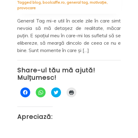
t
Tagged
blog
,
boolcaffe.ro
,
general tag
,
motivație
,
Tag
provocare
moti
ceva
General Tag mi-e util în acele zile în care simt
Mir
că a
nevoia să mă detașez de realitate, măcar
dor
? Să
puțin. E spațiul meu în care-mi las sufletul să se
de 
spre
elibereze, să meargă dincolo de ceea ce nu e
pie
și o
bine. Sunt momente în care și […]
dur
Mir
Share-ul tău mă ajută!
Mulțumesc!
Sh
Mu
D
D
C
D
ă
ă
l
ă
c
c
i
c
l
l
c
l
i
i
k
i
c
c
t
c
Apreciază:
p
p
o
p
e
e
s
e
Ap
n
n
h
n
t
t
a
t
r
r
r
r
u
u
e
u