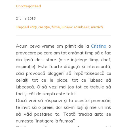
Uncategorized
2 iunie 2015
Tagged
cărți
,
creație
,
filme
,
iubesc să iubesc
,
muzică
Acum ceva vreme am primit de la
Cristina
o
provocare pe care am tot amânat timp să o fac
din lipsă de… stare (a se înțelege timp, chef,
inspirație). Este foarte drăguță și interesantă,
căci provoacă bloggerii să împărtășească cu
ceilalți tot ce le place, tot ce iubesc să
iubească. O să vezi mai jos tot ce trebuie să
faci și cât de simplu este totul.
Dacă vrei să răspunzi și tu acestei provocări,
te invit să o preiei, dar să-mi lași și mie un link
să văd postarea ta. Toată treaba asta se
numește ”instigare la frumos”.