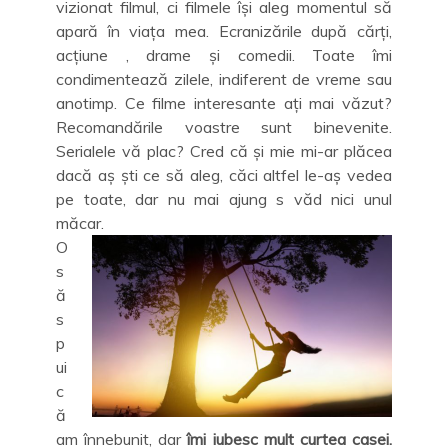
vizionat filmul, ci filmele își aleg momentul să
apară în viața mea. Ecranizările după cărți,
acțiune , drame și comedii. Toate îmi
condimentează zilele, indiferent de vreme sau
anotimp. Ce filme interesante ați mai văzut?
Recomandările voastre sunt binevenite.
Serialele vă plac? Cred că și mie mi-ar plăcea
dacă aș ști ce să aleg, căci altfel le-aș vedea
pe toate, dar nu mai ajung s văd nici unul
măcar.
O
s
ă
s
p
ui
c
ă
am înnebunit, dar
îmi iubesc mult curtea casei.