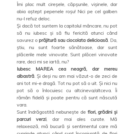
Îmi plac mult cireșele, căpșunile, vișinele, dar
abia aștept pepenele roșu! Nici pe cel galben
nu-l refuz deloc.
Și dacă tot suntem la capitolul mâncare, nu pot
să nu iubesc și să fiu fericită atunci când
savurez o
prăjitură sau ciocolata delicioasă
. Da,
știu, nu sunt foarte sănătoase, dar sunt
plăcerile mele vinovate. Sunt plăceri vinovate
rare, deci mi se iartă, nu?
Iubesc MAREA cea neagră, dar mereu
albastră
. Și deși nu am mai văzut-o de zeci de
ani tot mi-e dragă. Tot nu pot să o uit. Și nici nu
pot să o înlocuiesc cu altcineva/altceva. Îi
rămân fidelă și poate pentru că sunt născută
vara.
Sunt îndrăgostită nebunește de
flori, grădini și
parcuri verzi
, dar mai ales curate. Mă
relaxează, mă bucură și sentimentul care mă
cuprinde atunci când sunt înconjurată de flori