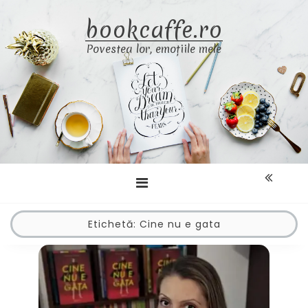
Skip
bookcaffe.ro
to
content
Povestea lor, emoțiile mele
Etichetă:
Cine nu e gata