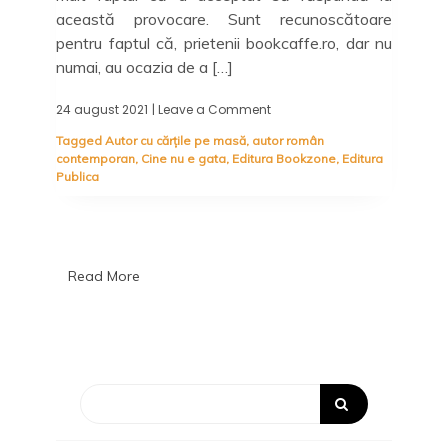
această provocare. Sunt recunoscătoare
pentru faptul că, prietenii bookcaffe.ro, dar nu
numai, au ocazia de a […]
24 august 2021
| Leave a Comment
on
Iulia
Tagged
Autor cu cărțile pe masă
,
autor român
Nani:
contemporan
,
Cine nu e gata
,
Editura Bookzone
,
Editura
Autor
Publica
cu
cărțile
pe
masă
(3)
Read More