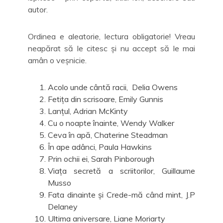
autor.
Ordinea e aleatorie, lectura obligatorie! Vreau
neapărat să le citesc și nu accept să le mai
amân o veșnicie.
Acolo unde cântă racii, Delia Owens
Fetița din scrisoare, Emily Gunnis
Lanțul, Adrian McKinty
Cu o noapte înainte, Wendy Walker
Ceva în apă, Chaterine Steadman
În ape adânci, Paula Hawkins
Prin ochii ei, Sarah Pinborough
Viața secretă a scriitorilor, Guillaume
Musso
Fata dinainte și Crede-mă când mint, J.P
Delaney
Ultima aniversare, Liane Moriarty