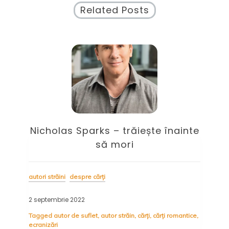
Related Posts
de
Nicholas Sparks – trăiește înainte
re
să mori
desp
autori străini
despre cărți
20 m
2 septembrie 2022
Tag
Inte
Tagged
autor de suflet
,
autor străin
,
cărți
,
cărți romantice
,
ecranizări