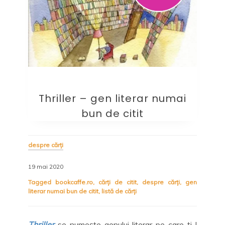
Thriller – gen literar numai
bun de citit
despre cărți
19 mai 2020
Tagged
bookcaffe.ro
,
cărți de citit
,
despre cărți
,
gen
literar numai bun de citit
,
listă de cărți
Thriller
se numește genului literar pe care ți-l