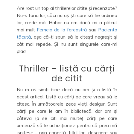
Are rost un top al thrillerelor citite și recenzate?
Nu-s fana lor, căci nu aș ști care să fie ordinea
lor, crede-mă. Habar nu am dacă mi-a plăcut
mai mult
Femeia de la fereastră
sau
Pacienta
tăcută
, așa că-ți spun să le citești negreșit și
cât mai repede. Și nu sunt singurele care-mi
plac!
Thriller – listă cu cărți
de citit
Nu m-aș simți bine dacă nu am și o listă în
acest articol. Listă cu cărți pe care vreau să le
citesc. În următoarele zece vieți, desigur. Sunt
cărți pe care le am în bibliotecă, dar am și
câteva (a se citi mai multe) cărți pe care
urmează să le achiziționez pentru că prea mă
ispitesc – prin copertă, titlul lor., descriere sau