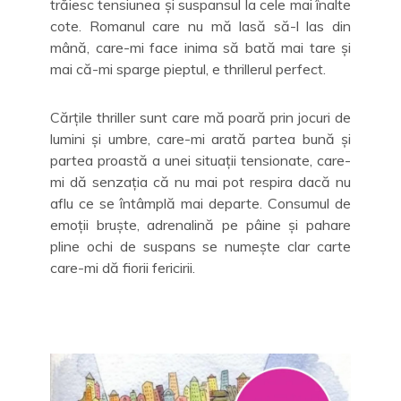
trăiesc tensiunea și suspansul la cele mai înalte
cote. Romanul care nu mă lasă să-l las din
mână, care-mi face inima să bată mai tare și
mai că-mi sparge pieptul, e thrillerul perfect.
Cărțile thriller sunt care mă poară prin jocuri de
lumini și umbre, care-mi arată partea bună și
partea proastă a unei situații tensionate, care-
mi dă senzația că nu mai pot respira dacă nu
aflu ce se întâmplă mai departe. Consumul de
emoții bruște, adrenalină pe pâine și pahare
pline ochi de suspans se numește clar carte
care-mi dă fiorii fericirii.