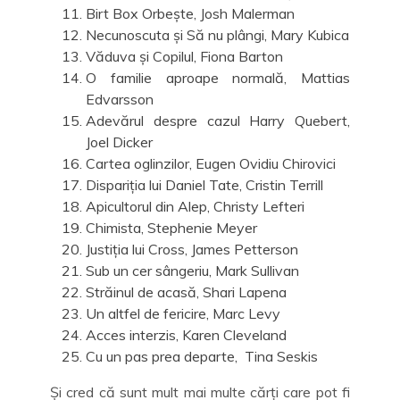
Birt Box Orbește, Josh Malerman
Necunoscuta și Să nu plângi, Mary Kubica
Văduva și Copilul, Fiona Barton
O familie aproape normală, Mattias
Edvarsson
Adevărul despre cazul Harry Quebert,
Joel Dicker
Cartea oglinzilor, Eugen Ovidiu Chirovici
Dispariția lui Daniel Tate, Cristin Terrill
Apicultorul din Alep, Christy Lefteri
Chimista, Stephenie Meyer
Justiția lui Cross, James Petterson
Sub un cer sângeriu, Mark Sullivan
Străinul de acasă, Shari Lapena
Un altfel de fericire, Marc Levy
Acces interzis, Karen Cleveland
Cu un pas prea departe, Tina Seskis
Și cred că sunt mult mai multe cărți care pot fi