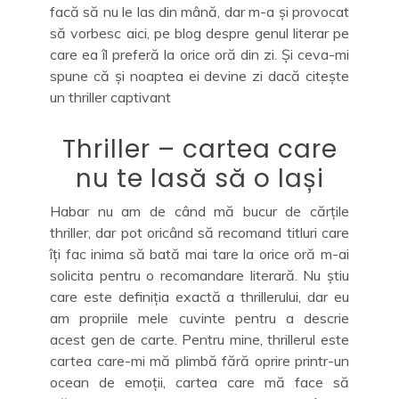
facă să nu le las din mână, dar m-a și provocat
să vorbesc aici, pe blog despre genul literar pe
care ea îl preferă la orice oră din zi. Și ceva-mi
spune că și noaptea ei devine zi dacă citește
un thriller captivant
Thriller – cartea care
nu te lasă să o lași
Habar nu am de când mă bucur de cărțile
thriller, dar pot oricând să recomand titluri care
îți fac inima să bată mai tare la orice oră m-ai
solicita pentru o recomandare literară. Nu știu
care este definiția exactă a thrillerului, dar eu
am propriile mele cuvinte pentru a descrie
acest gen de carte. Pentru mine, thrillerul este
cartea care-mi mă plimbă fără oprire printr-un
ocean de emoții, cartea care mă face să