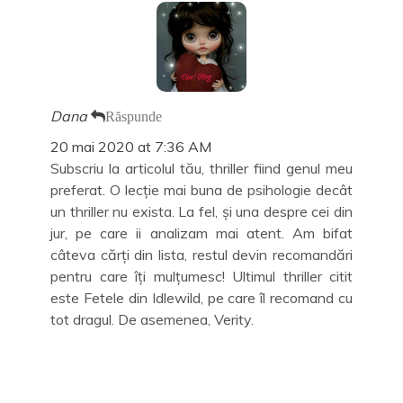
f
o
n
o
e
f
o
u
r
e
u
ă
e
r
ă
)
a
e
)
s
a
t
s
r
t
ă
r
n
ă
Dana
Răspunde
o
n
u
o
ă
u
20 mai 2020 at 7:36 AM
)
ă
)
Subscriu la articolul tău, thriller fiind genul meu
preferat. O lecție mai buna de psihologie decât
un thriller nu exista. La fel, și una despre cei din
jur, pe care ii analizam mai atent. Am bifat
câteva cărți din lista, restul devin recomandări
pentru care îți mulțumesc! Ultimul thriller citit
este Fetele din Idlewild, pe care îl recomand cu
tot dragul. De asemenea, Verity.