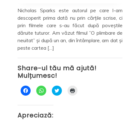
rți
,
Ziu
anu
Nicholas Sparks este autorul pe care l-am
asi
descoperit prima dată nu prin cărțile scrise, ci
zile
tut
prin filmele care s-au făcut după poveștile
m o
jur
dăruite tuturor. Am văzut filmul ”O plimbare de
ost.
neuitat” și după un an, din întâmplare, am dat și
spre
peste cartea […]
Sh
Mu
Share-ul tău mă ajută!
Mulțumesc!
D
D
C
D
ă
ă
l
ă
c
c
i
c
Ap
l
l
c
l
i
i
k
i
c
c
t
c
Apreciază:
p
p
o
p
e
e
s
e
n
n
h
n
t
t
a
t
r
r
r
r
u
u
e
u
a
p
o
a