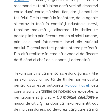
recomand cu toată inima dacă vrei să devorezi
carte după carte, să simți fiori, dar și emoții de
tot felul. De la teamă la încântare, de la agonie
și extaz la frică în cantități industriale, nervi,
tensiune maximă și eliberare. Un thriller te
poate plimba prin fiecare cotlon al minții umane,
prin cele mai întunecate locuri din sufletul
omului. E genul perfect pentru starea perfectă.
E o altă realitate în care să evadezi de fiecare
dată când ai chef de suspans și adrenalină.
Te-am convins că merită să-i dai o șansă? Mie
mi s-a făcut iar poftă de thriller, iar vinovata
pentru asta este autoarea
Raluca Pavel
, cea
care a scris un
thriller psihologic
de excepție, E
nemaipomenit și unic –
Cu mâinile celeilalte
e
musai de citit. Și nu doar că mi-a reamintit cât
de mult îmi doresc să devorez cărți care să mă