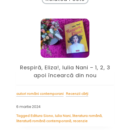
Respiră, Eliza!, Iulia Nani – 1, 2, 3
U
în
apoi încearcă din nou
autori români contemporani
Recenzii cărți
autor
6 martie 2024
15 i
Tagged
Editura Siono
,
Iulia Nani
,
literatura română
,
literatură română contemporană
,
recenzie
Tag
Ste