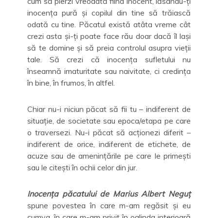
cum să pierzi vreodată fiind inocent, lăsându-ți
inocența pură și copilul din tine să trăiască
odată cu tine. Păcatul există atâta vreme cât
crezi asta și-ți poate face rău doar dacă îl lași
să te domine și să preia controlul asupra vieții
tale. Să crezi că inocența sufletului nu
înseamnă imaturitate sau naivitate, ci credința
în bine, în frumos, în altfel.
Chiar nu-i niciun păcat să fii tu – indiferent de
situație, de societate sau epoca/etapa pe care
o traversezi. Nu-i păcat să acționezi diferit –
indiferent de orice, indiferent de etichete, de
acuze sau de amenințările pe care le primești
sau le citești în ochii celor din jur.
Inocența păcatului de Marius Albert Neguț
spune povestea în care m-am regăsit și eu
cumva, în care m-am privit în oglinda interioară