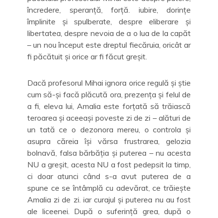
încredere, speranță, forță. iubire, dorințe
împlinite și spulberate, despre eliberare și
libertatea, despre nevoia de a o lua de la capăt
– un nou început este dreptul fiecăruia, oricât ar
fi păcătuit și orice ar fi făcut greșit.
Dacă profesorul Mihai ignora orice regulă și știe
cum să-și facă plăcută ora, prezența și felul de
a fi, eleva lui, Amalia este forțată să trăiască
teroarea și aceeași poveste zi de zi – alături de
un tată ce o dezonora mereu, o controla și
asupra căreia își vărsa frustrarea, gelozia
bolnavă, falsa bărbăția și puterea – nu acesta
NU a greșit, acesta NU a fost pedepsit la timp,
ci doar atunci când s-a avut puterea de a
spune ce se întâmplă cu adevărat, ce trăiește
Amalia zi de zi. iar curajul și puterea nu au fost
ale liceenei. După o suferință grea, după o