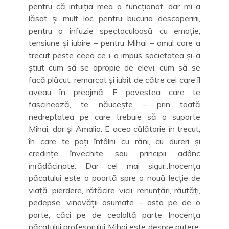
pentru că intuiția mea a funcționat, dar mi-a
lăsat și mult loc pentru bucuria descoperirii,
pentru o infuzie spectaculoasă cu emoție,
tensiune și iubire – pentru Mihai – omul care a
trecut peste ceea ce i-a impus societatea și-a
știut cum să se apropie de elevi, cum să se
facă plăcut, remarcat și iubit de către cei care îl
aveau în preajmă. E povestea care te
fascinează, te năucește – prin toată
nedreptatea pe care trebuie să o suporte
Mihai, dar și Amalia. E acea călătorie în trecut,
în care te poți întâlni cu răni, cu dureri și
credințe învechite sau principii adânc
înrădăcinate. Dar cel mai sigur..Inocența
păcatului este o poartă spre o nouă lecție de
viață. pierdere, rătăcire, vicii, renunțări, răutăți,
pedepse, vinovății asumate – asta pe de o
parte, căci pe de cealaltă parte Inocența
păcatului profesorului Mihai este despre putere,