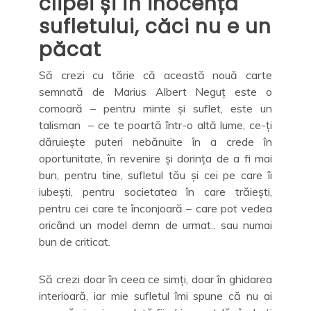
clipei și în inocența
sufletului, căci nu e un
păcat
Să crezi cu tărie că această nouă carte
semnată de Marius Albert Neguț este o
comoară – pentru minte și suflet, este un
talisman – ce te poartă într-o altă lume, ce-ți
dăruiește puteri nebănuite în a crede în
oportunitate, în revenire și dorința de a fi mai
bun, pentru tine, sufletul tău și cei pe care îi
iubești, pentru societatea în care trăiești,
pentru cei care te înconjoară – care pot vedea
oricând un model demn de urmat.. sau numai
bun de criticat.
Să crezi doar în ceea ce simți, doar în ghidarea
interioară, iar mie sufletul îmi spune că nu ai