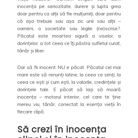
inocența pe seriozitate, durere și lupta grea
doar pentru ca alții să fie mulțumiți, doar pentru
că așa trebuie sau așa zic unii sau alții –
oameni, o societate sau legile (ne)scrise?.
Păcatul este moartea sigură a viselor, a
dorințelor, a tot ceea ce îți păstra sufletul curat,
tânăr și liber.
Dar să fii inocent NU e păcat. Păcatul cel mai
mare este să renunți latine, la ceea ce simți, la
ceea ce ești și cum ești, la valorile, credințele și
dorințele tale. E păcat să lași să moară
inocența – motorul interior, cel care te ține
mereu viu, tânăr, conectat la esența vieții în
fiecare clipă.
Să crezi în inocența