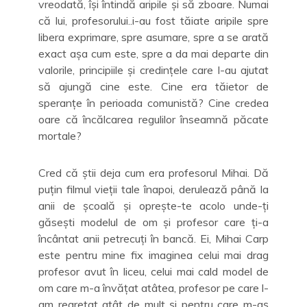
vreodată, își întindă aripile și să zboare. Numai
că lui, profesorului..i-au fost tăiate aripile spre
libera exprimare, spre asumare, spre a se arată
exact așa cum este, spre a da mai departe din
valorile, principiile și credințele care l-au ajutat
să ajungă cine este. Cine era tăietor de
speranțe în perioada comunistă? Cine credea
oare că încălcarea regulilor înseamnă păcate
mortale?
Cred că știi deja cum era profesorul Mihai. Dă
puțin filmul vieții tale înapoi, derulează până la
anii de școală și oprește-te acolo unde-ți
găsești modelul de om și profesor care ți-a
încântat anii petrecuți în bancă. Ei, Mihai Carp
este pentru mine fix imaginea celui mai drag
profesor avut în liceu, celui mai cald model de
om care m-a învățat atâtea, profesor pe care l-
am regretat atât de mult și pentru care m-aș