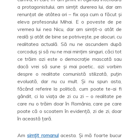
a protagonistului, am simțit durerea lui, dar am
renunțat de atâtea ori – fix așa cum a făcut și
eleva profesorului Mihai. E o poveste de pe
vremea lui nea Nicu, dar am simțit-o atât de
reală și atât de bine se potrivește, pe alocuri, cu
realitatea actuală. Să nu ne ascundem după
corcoduș și să nu ne mai mințim singuri, căci tot
ce trăim azi este o democrație mascată sau
dacă vrei să sune și mai poetic.. azi vorbim
despre o realitate comunistă stilizată, puțin
evoluată, dar nu cu mult. Și nu spun asta,
făcând referire la politică, cum poate te-ai fi
gândit, ci la viața de zi cu zi – o realitate pe
care nu o trăim doar în România, care pe care
poate că o scoatem în evidență, zi de zi, doar
în această țară.
Am
simțit romanul
acesta. Și mă foarte bucur