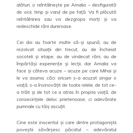
alături, o reîntâlnește pe Amalia – desfigurată
de vicii, timp și varul de pe față. Va fi plăcută
reîntâlnirea sau va dezgropa morți și va
redeschide răni dureroase.
Cei doi au foarte multe să-și spună, au de
rezolvat situații din trecut, au de încheiat
socoteli și etape, au de vindecat răni, au de
împărtăși experiențe și lecții, dar Amalia va
face și câteva acuze – acuze pe care Mihai și
le va asuma, căci oricum s-a acuzat singur o
viață, s-a învinovățit de toate relele, de tot ce-
a trăit și de tot ce a atras în propria viață, de
consecințele deloc prietenoase, ci adevărate
pumnale cu tăiș ascuțit.
Cine este inocentul și care dintre protagoniștii
poveștii săvârșesc păcatul – adevăratul