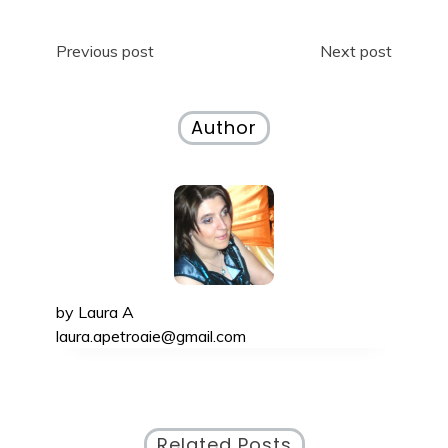
o
n
u
o
ă
u
)
ă
Navigare
Previous post
Next post
)
în
articole
Author
by
Laura A
laura.apetroaie@gmail.com
Related Posts