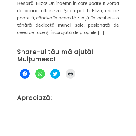
Respiră, Eliza! Un îndemn în care poate fi vorba
de oricine altcineva. Și eu pot fi Eliza, oricine
rice
Spe
poate fi, cândva în această viață, în locul ei – o
spre
un 
tânără dedicată muncii sale, pasionată de
l de
buc
ceea ce face și încurajată de propriile […]
nouă
la 
ult,
[…]
Share-ul tău mă ajută!
Mulțumesc!
Sh
Mu
D
D
C
D
ă
ă
l
ă
c
c
i
c
l
l
c
l
i
i
k
i
c
c
t
c
Apreciază:
p
p
o
p
e
e
s
e
n
n
h
n
Ap
t
t
a
t
r
r
r
r
u
u
e
u
a
p
o
a
p
a
n
i
a
r
T
m
r
t
w
p
t
a
i
r