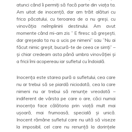
atunci când îi permiți să facă parte din viața ta.
Am uitat de inocență, dar am trăit alături cu
frica păcatului, cu teroarea de a nu greși, cu
vinovăția neîmplinirii destinului. Am avut
momente când mi-am zis ” E firesc să greșești,
dar greșeala ta nu a ucis pe nimeni” sau ”Nu ai
făcut nimic greșit, bucură-te de ceea ce simți” –
și chiar credeam asta până umbra vinovăției și
a fricii îmi acopereau iar sufletul cu îndoială.
Inocența este starea pură a sufletului, cea care
nu ar trebui să se piardă niciodată, cea la care
nimeni nu ar trebui să renunțe vreodată –
indiferent de vârsta pe care o are, căci numai
inocența face călătoria prin viață mult mai
ușoară, mai frumoasă, specială și unică.
Inocent rămâne sufletul care nu uită să viseze
la imposibil, cel care nu renunță la dorințele