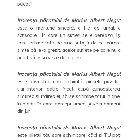
păcat?
Inocența păcatului de Marius Albert Neguț
este o mărturie sinceră, o filă de jurnal, o
scrisoare în care un suflet se eliberează, își
cere iertare față de sine și față de cei cărora
simte că le-a greșit, acelor suflete pe care nu a
putut să le salveze de la piere.
Inocența păcatului de Marius Albert Neguț
este povestea care schimbă piesele puzzle-
ului interior, astfel încât, după cunoașterea,
simțirea și trăirea ei, să se schimbe totul în tine,
în modul în care percepi lumea și vezi oamenii
din jur.
Inocența păcatului de Marius Albert Neguț
este biletul tău spre schimbare, căci și TU poți