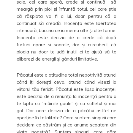
sale, cel care speră, crede și continuă să
meargă prin ploi și înfruntă totul, cel care știe
că răsplata va fi a lui, doar pentru că a
continuat să creadă. Inocența este libertatea
interioară, bucuria ce ia mereu alte și alte forme.
Inocența este decizia de a crede că după
furtuni apare și soarele, dar și curcubeul, că
ploaia nu doar te udă inutil, ci te ajută să te
eliberezi de energii și gânduri limitative.
Păcatul este o atitudine total nepotrivită atunci
când îți dorești ceva, atunci când visezi la
viitorul tău fericit. Păcatul este lipsa inocenței,
este decizia de a renunța la inocență pentru a
te lupta cu ”mâinile goale” și cu sufletul și mai
gol. Dar oare decizia de a păcătui astfel ne
aparține în totalitate? Oare suntem singurii care
decidem ce păstrăm și ce anume scoatem din
viața noastră? Suntem singurii care dăm