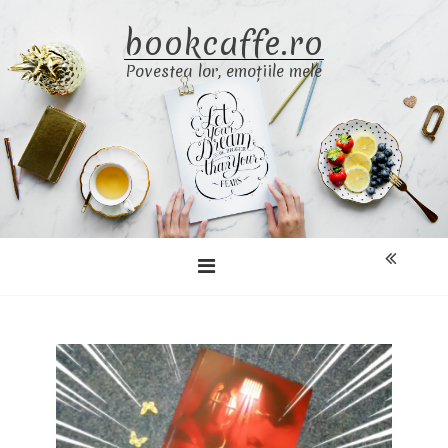
Skip
bookcaffe.ro
to
content
Povestea lor, emoțiile mele