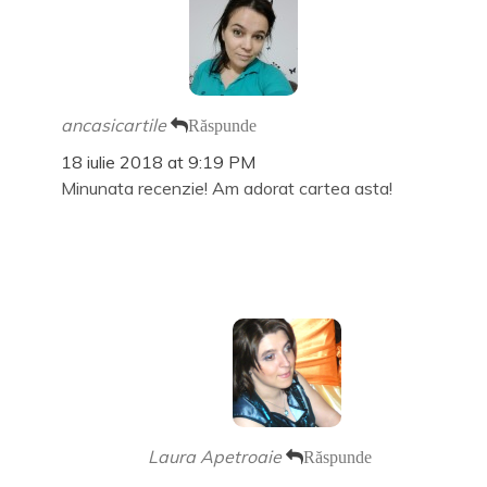
a
e
)
s
a
t
s
r
t
ă
r
n
ă
o
n
u
o
ă
u
ancasicartile
Răspunde
)
ă
)
18 iulie 2018 at 9:19 PM
Minunata recenzie! Am adorat cartea asta!
Laura Apetroaie
Răspunde