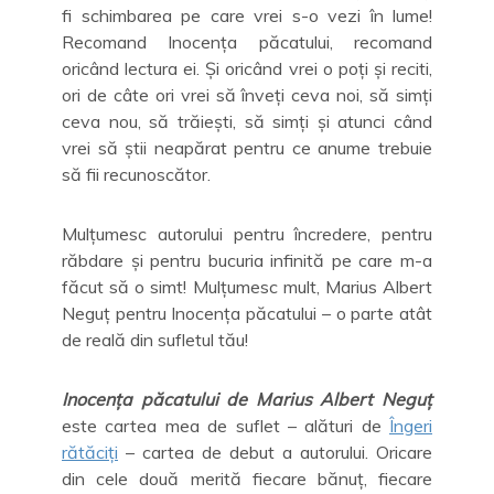
fi schimbarea pe care vrei s-o vezi în lume!
Recomand Inocența păcatului, recomand
oricând lectura ei. Și oricând vrei o poți și reciti,
ori de câte ori vrei să înveți ceva noi, să simți
ceva nou, să trăiești, să simți și atunci când
vrei să știi neapărat pentru ce anume trebuie
să fii recunoscător.
Mulțumesc autorului pentru încredere, pentru
răbdare și pentru bucuria infinită pe care m-a
făcut să o simt! Mulțumesc mult, Marius Albert
Neguț pentru Inocența păcatului – o parte atât
de reală din sufletul tău!
Inocența păcatului de Marius Albert Neguț
este cartea mea de suflet – alături de
Îngeri
rătăciți
– cartea de debut a autorului. Oricare
din cele două merită fiecare bănuț, fiecare