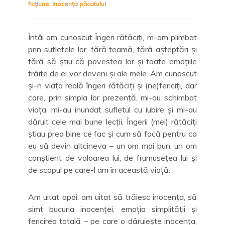
ficțiune
,
Inocența păcatului
Întâi am cunoscut Îngeri rătăciți, m-am plimbat
prin sufletele lor, fără teamă, fără așteptări și
fără să știu că povestea lor și toate emoțiile
trăite de ei..vor deveni și ale mele. Am cunoscut
și-n viața reală îngeri rătăciți și (ne)fericiți, dar
care, prin simpla lor prezență, mi-au schimbat
viața, mi-au inundat sufletul cu iubire și mi-au
dăruit cele mai bune lecții. Îngerii (mei) rătăciți
știau prea bine ce fac și cum să facă pentru ca
eu să devin altcineva – un om mai bun, un om
conștient de valoarea lui, de frumusețea lui și
de scopul pe care-l am în această viață.
Am uitat apoi, am uitat să trăiesc inocența, să
simt bucuria inocenței, emoția simplității și
fericirea totală – pe care o dăruiește inocența,