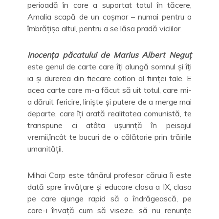
perioadă în care a suportat totul în tăcere,
Amalia scapă de un coșmar – numai pentru a
îmbrățișa altul, pentru a se lăsa pradă viciilor.
Inocența păcatului de Marius Albert Neguț
este genul de carte care îți alungă somnul și îți
ia și durerea din fiecare cotlon al ființei tale. E
acea carte care m-a făcut să uit totul, care mi-
a dăruit fericire, liniște și putere de a merge mai
departe, care îți arată realitatea comunistă, te
transpune ci atâta ușurință în peisajul
vremii,încât te bucuri de o călătorie prin trăirile
umanității.
Mihai Carp este tânărul profesor căruia îi este
dată spre învățare și educare clasa a IX, clasa
pe care ajunge rapid să o îndrăgească, pe
care-i învață cum să viseze. să nu renunțe