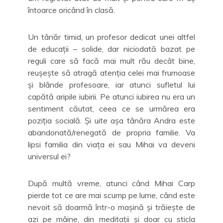
întoarce oricând în clasă.
Un tânăr timid, un profesor dedicat unei altfel
de educații – solide, dar niciodată bazat pe
reguli care să facă mai mult rău decât bine,
reușește să atragă atenția celei mai frumoase
și blânde profesoare, iar atunci sufletul lui
capătă aripile iubirii. Pe atunci iubirea nu era un
sentiment căutat, ceea ce se urmărea era
poziția socială. Și uite așa tânăra Andra este
abandonată/renegată de propria familie. Va
lipsi familia din viața ei sau Mihai va deveni
universul ei?
După multă vreme, atunci când Mihai Carp
pierde tot ce are mai scump pe lume, când este
nevoit să doarmă într-o mașină și trăiește de
azi pe mâine, din meditații și doar cu sticla