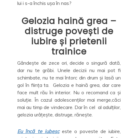
lui i s-a închis ușa în nas?
Gelozia haină grea –
distruge povești de
iubire și prietenii
trainice
Gândește de zece ori, decide o singură dată,
dar nu te grăbi. Unele decizii nu mai pot fi
schimbate, nu te mai întorc din drum și lasă un
gol în ființa ta. Gelozia e haină grea, dar care
face mult rău în interior. Nu o recomand ca și
soluție. În cazul adolescenților mai merge,căci
mai au timp de vindecare. Dar în cel al adulților,
gelozia urâțește, distruge, rănește.
Eu încă te iubesc
este o poveste de iubire,