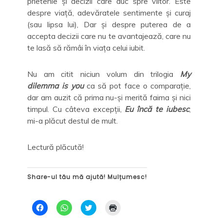
prietenie și decizii care duc spre viitor. Este
despre viață, adevăratele sentimente și curaj
(sau lipsa lui), Dar și despre puterea de a
accepta decizii care nu te avantajează, care nu
te lasă să rămâi în viața celui iubit.
Nu am citit niciun volum din trilogia
My
dilemma is you
ca să pot face o comparație,
dar am auzit că prima nu-și merită faima și nici
timpul. Cu câteva excepții,
Eu încă te iubesc
,
mi-a plăcut destul de mult.
Lectură plăcută!
Share-ul tău mă ajută! Mulțumesc!
D
D
C
D
ă
ă
l
ă