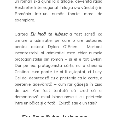
un roman s-a ajuns la o trilogie, devenită rapid
Bestseller Internațional. Trilogia s-a vândut și în
România într-un număr foarte mare de
exemplare.
Cartea
Eu încă te iubesc
a fost scrisă ca
urmare a admirației pe care o are autoarea
pentru actorul Dylan O`Brien. Martorul
incontestabil al admirației este chiar numele
protagonistului din roman – și el e tot Dylan.
Dar pe ea, protagonista cărții, nu o cheamă
Cristina, cum poate te-ai fi așteptat, ci Lucy.
Cei doi debutează cu o prietenie ca la carte, o
prietenie adevărată – cum rar găsești în ziua
de azi. Am fost tentată să cred că ei
demontează mitul binecunoscut cu prietenia
între un băiat și o fată. Există sau e un fals?