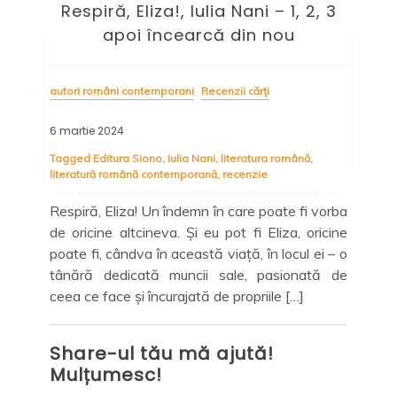
Respiră, Eliza!, Iulia Nani – 1, 2, 3
U
în
apoi încearcă din nou
autori români contemporani
Recenzii cărți
autor
6 martie 2024
15 i
Tagged
Editura Siono
,
Iulia Nani
,
literatura română
,
literatură română contemporană
,
recenzie
Tag
Ste
Respiră, Eliza! Un îndemn în care poate fi vorba
de oricine altcineva. Și eu pot fi Eliza, oricine
rice
Spe
poate fi, cândva în această viață, în locul ei – o
spre
un 
tânără dedicată muncii sale, pasionată de
l de
buc
ceea ce face și încurajată de propriile […]
nouă
la 
ult,
[…]
Share-ul tău mă ajută!
Mulțumesc!
Sh