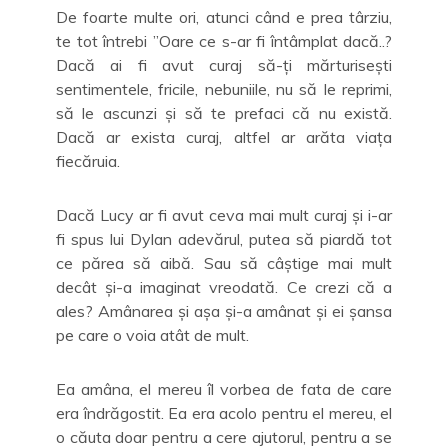
De foarte multe ori, atunci când e prea târziu,
te tot întrebi ”Oare ce s-ar fi întâmplat dacă..?
Dacă ai fi avut curaj să-ți mărturisești
sentimentele, fricile, nebuniile, nu să le reprimi,
să le ascunzi și să te prefaci că nu există.
Dacă ar exista curaj, altfel ar arăta viața
fiecăruia.
Dacă Lucy ar fi avut ceva mai mult curaj și i-ar
fi spus lui Dylan adevărul, putea să piardă tot
ce părea să aibă. Sau să câștige mai mult
decât și-a imaginat vreodată. Ce crezi că a
ales? Amânarea și așa și-a amânat și ei șansa
pe care o voia atât de mult.
Ea amâna, el mereu îl vorbea de fata de care
era îndrăgostit. Ea era acolo pentru el mereu, el
o căuta doar pentru a cere ajutorul, pentru a se