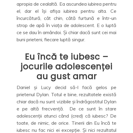
apropia de cealaltă. Ea ascundea iubirea pentru
el, dar el își afișa iubirea pentru alta. Ce
încurcătură, cât chin, câtă furtună e într-un
strop de apă în viața de adolescent. E o luptă
ce se dau în amândoi. Și chiar dacă sunt cei mai
buni prieteni, fiecare luptă singur.
Eu încă te iubesc –
jocurile adolescenței
au gust amar
Daniel și Lucy decid să-l facă gelos pe
prietenul Dylan. Totul e bine, rezultatele există
chiar dacă nu sunt vizibile și îndrăgostitul Dylan
e pe altă frecvență. De ce sunt în stare
adolescenții atunci când (cred) că iubesc? De
toate, de nimic, de orice. Tinerii din Eu încă te
iubesc nu fac nici ei excepție. Și nici rezultatul