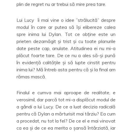
plin de regret nu ar trebui să mire prea tare.
Lui Lucy îi mai vine o idee ”strălucită” despre
modul în care ar putea să își elibereze calea
spre inima lui Dylan. Tot ce obține este un
prieten dezamăgit și trist și cu toate planurile
date peste cap, anulate. Atitudinea ei nu mi-a
plăcut foarte tare. De ce nu a ales să-și pună
în evidență calitățile și să lupte cinstit pentru
inima lui? Mă întreb asta pentru că și la final am
rămas mască.
Finalul e cumva mai aproape de realitate, e
verosimil, dar parcă tot mi-a displăcut modul de
a gândi a lui Lucy. De ce a luat decizia radicală
pentru că Dylan a mărturisit mai târziu? Ea cum
a procedat, nu tot la fel? De ce el e mai vinovat
ca ea și de ce ea merita o șansă întârziată, iar