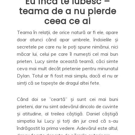
Eu încă te iubesc –
teama de a nu pierde
ceea ce ai
Teama în relații, de orice natură ar fi ele, apare
doar atunci când apar umbrele, îndoielile și
secretele pe care nu le poți spune nimănui, nici
măcar lui, celui pe care îl numești cel mai bun
prieten. Lucy simte această teamă, căci simte
ceva mai mult decât prietenie pentru minunatul
Dylan. Totul ar fi fost mai simplu, dacă el nu ar
simți că se topește de dragul altei fete.
Când doi se ”ceartă” și sunt cei mai buni
prieteni, dar nu simt adevărul dincolo de cuvinte
și atitudine, al treilea câștigă. Daniel câștigă
simpatia lui Lucy și toți din jur cred că s-au
îndrăgostit la prima vedere. Adevărul este altul,