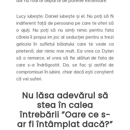
dar nu foarte departe de părerile exterioare.
Lucy iubește, Daniel iubește și el. Nu poți să fii
indiferent față de persoana pe care te oferi să
o ajuți. Nu poți să nu simți nimic pentru fata
căreia îi propui im joc al seducției pentru a trezi
gelozia în sufletul băiatului care te vede ca
prietenă, dar nimic mai mult. Ea vrea ca Dylan
să o remarce, el vrea să fie alături de fata de
care s-a îndrăgostit. Da, se fac și astfel de
compromisuri în iubire, chiar dacă ești conștient
că vei suferi.
Nu lăsa adevărul să
stea în calea
întrebării ”Oare ce s-
ar fi întâmplat dacă?”