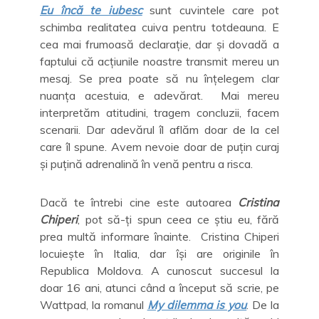
Eu încă te iubesc
sunt cuvintele care pot
schimba realitatea cuiva pentru totdeauna. E
cea mai frumoasă declarație, dar și dovadă a
faptului că acțiunile noastre transmit mereu un
mesaj. Se prea poate să nu înțelegem clar
nuanța acestuia, e adevărat. Mai mereu
interpretăm atitudini, tragem concluzii, facem
scenarii. Dar adevărul îl aflăm doar de la cel
care îl spune. Avem nevoie doar de puțin curaj
și puțină adrenalină în venă pentru a risca.
Dacă te întrebi cine este autoarea
Cristina
Chiperi
, pot să-ți spun ceea ce știu eu, fără
prea multă informare înainte. Cristina Chiperi
locuiește în Italia, dar își are originile în
Republica Moldova. A cunoscut succesul la
doar 16 ani, atunci când a început să scrie, pe
Wattpad, la romanul
My dilemma is you
. De la