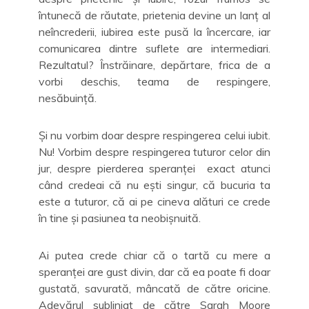
întunecă de răutate, prietenia devine un lanț al
neîncrederii, iubirea este pusă la încercare, iar
comunicarea dintre suflete are intermediari.
Rezultatul? Înstrăinare, depărtare, frica de a
vorbi deschis, teama de respingere,
nesăbuință.
Și nu vorbim doar despre respingerea celui iubit.
Nu! Vorbim despre respingerea tuturor celor din
jur, despre pierderea speranței exact atunci
când credeai că nu ești singur, că bucuria ta
este a tuturor, că ai pe cineva alături ce crede
în tine și pasiunea ta neobișnuită.
Ai putea crede chiar că o tartă cu mere a
speranței are gust divin, dar că ea poate fi doar
gustată, savurată, mâncată de către oricine.
Adevărul subliniat de către Sarah Moore