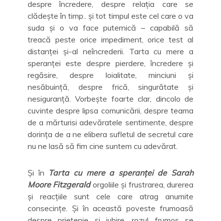
despre încredere, despre relația care se
clădește în timp.. și tot timpul este cel care o va
suda și o va face puternică – capabilă să
treacă peste orice impediment, orice test al
distanței și-al neîncrederii. Tarta cu mere a
speranței este despre pierdere, încredere și
regăsire, despre loialitate, minciuni și
nesăbuință, despre frică, singurătate și
nesiguranță. Vorbește foarte clar, dincolo de
cuvinte despre lipsa comunicării, despre teama
de a mărturisi adevăratele sentimente, despre
dorința de a ne elibera sufletul de secretul care
nu ne lasă să fim cine suntem cu adevărat.
Și în
Tarta cu mere a speranței de Sarah
Moore Fitzgerald
orgoliile și frustrarea, durerea
și reacțiile sunt cele care atrag anumite
consecințe. Și în această poveste frumoasă
despre prietenie și iubire, rozul frumos se