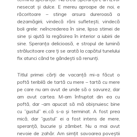
nesecat și dulce. E mereu aproape de noi, e
răcoritoare – stinge arsura dureroasă a
dezamăgirii, vindecă răni sufletești, vindecă
boli grele: neîncrederea în sine, lipsa stimei de
sine și ajută la regăsirea în interior a iubirii de
sine. Speranța delicioasă, e stropul de lumină
strălucitoare care ți se arată la capătul tunelului
fix atunci când te gândești să renunți.
Titlul primei cărți de vacanță mi-a făcut o
poftă teribilă de tartă cu mere – tartă cu mere
pe care nu am avut de unde să o savurez, dar
am avut cartea. M-am înfruptat din ea cu
poftă, dar -am apucat să mă obișnuiesc bine
cu ”gustul” ei..că s-a și terminat. A fost prea
mică, dar ”gustul” ei a fost intens de mere,
speranță, bucurie și zâmbet. Nu a mai avut
nevoie de zahăr. Am simțit savoarea poveștii