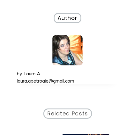
în
articole
Author
by
Laura A
laura.apetroaie@gmail.com
Related Posts