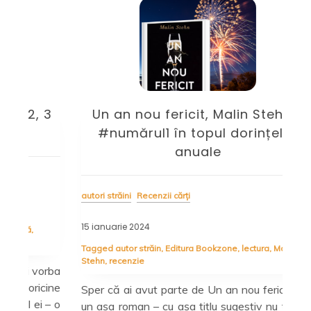
 3
Un an nou fericit, Malin Stehn –
A 
#numărul1 în topul dorințelor
anuale
auto
autori străini
Recenzii cărți
11 i
15 ianuarie 2024
Tag
Pan
Tagged
autor străin
,
Editura Bookzone
,
lectura
,
Malin
Stehn
,
recenzie
orba
Car
cine
– ș
Sper că ai avut parte de Un an nou fericit! De
 – o
pic
un așa roman – cu așa titlu sugestiv nu te poți