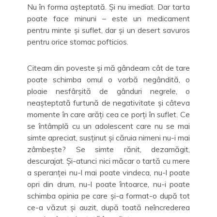
Nu în forma așteptată. Și nu imediat. Dar tarta
poate face minuni – este un medicament
pentru minte și suflet, dar și un desert savuros
pentru orice stomac pofticios.
Citeam din poveste și mă gândeam cât de tare
poate schimba omul o vorbă negândită, o
ploaie nesfârșită de gânduri negrele, o
neașteptată furtună de negativitate și câteva
momente în care arăți cea ce porți în suflet. Ce
se întâmplă cu un adolescent care nu se mai
simte apreciat, susținut și căruia nimeni nu-i mai
zâmbește? Se simte rănit, dezamăgit,
descurajat. Și-atunci nici măcar o tartă cu mere
a speranței nu-l mai poate vindeca, nu-l poate
opri din drum, nu-l poate întoarce, nu-i poate
schimba opinia pe care și-a format-o după tot
ce-a văzut și auzit, după toată neîncrederea