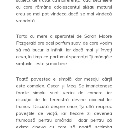
cu care rămâne adolescentul și/sau maturul
greu se mai pot vindeca..dacă se mai vindecă
vreodată.
Tarta cu mere a speranței de Sarah Moore
Fitzgerald are acel parfum suav, de care voaim
să mă bucur la infinit, iar dacă mai și înveți
ceva, în timp ce parfumul speranței îți mângâie
simțurile.. este și mai bine.
Toată povestea e simplă, dar mesajul cărții
este complex. Oscar și Meg. Se împrietenesc
foarte simplu: sunt vecini de camere, iar
discuția de la fereastră devine obiceiul lor
frumos. Discută despre orice, își află reciproc
poveștile de viață, iar fiecare zi devenea
frumoasă pentru amândoi doar pentru că
exista cineva cu care să poată schimba