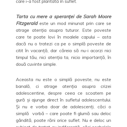
care i-a fost plantată în suflet.
Tarta cu mere a speranței de Sarah Moore
Fitzgerald
este un mod minunat prin care se
atrage atenția asupra tuturor. Este poveste
care te poate lovi în moalele capului – asta
dacă nu o tratezi ca pe o simplă poveste de
citit în vacanță, dar căreia să nu-i acorzi nici
timpul tău, nici atenția ta, nicio importanță, în
două cuvinte simple.
Aceasta nu este o simplă poveste, nu este
banală, ci atrage atenția asupra crizei
adolescentine, despre ceea ce scoatem pe
gură și ajunge direct în sufletul adolescentului.
Și nu e vorba doar de adolescenți, căci o
simplă vorbă – care poate fi glumă sau deloc
gândită, poate răni orice suflet. Nu e deloc un
subiect de tratat cu indiferență, căci sechelele