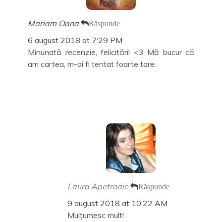
r
t
ă
r
n
ă
o
n
Mariam Oana
Răspunde
u
o
ă
u
6 august 2018 at 7:29 PM
)
ă
)
Minunată recenzie, felicitări! <3 Mă bucur că
am cartea, m-ai fi tentat foarte tare.
Laura Apetroaie
Răspunde
9 august 2018 at 10:22 AM
Mulțumesc mult!