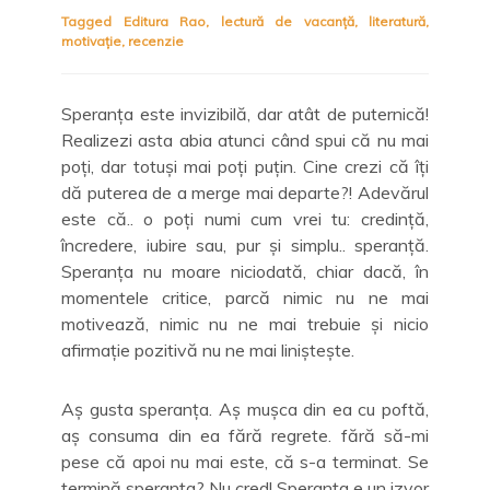
Tagged
Editura Rao
,
lectură de vacanță
,
literatură
,
motivație
,
recenzie
Speranța este invizibilă, dar atât de puternică!
Realizezi asta abia atunci când spui că nu mai
poți, dar totuși mai poți puțin. Cine crezi că îți
dă puterea de a merge mai departe?! Adevărul
este că.. o poți numi cum vrei tu: credință,
încredere, iubire sau, pur și simplu.. speranță.
Speranța nu moare niciodată, chiar dacă, în
momentele critice, parcă nimic nu ne mai
motivează, nimic nu ne mai trebuie și nicio
afirmație pozitivă nu ne mai liniștește.
Aș gusta speranța. Aș mușca din ea cu poftă,
aș consuma din ea fără regrete. fără să-mi
pese că apoi nu mai este, că s-a terminat. Se
termină speranța? Nu cred! Speranța e un izvor