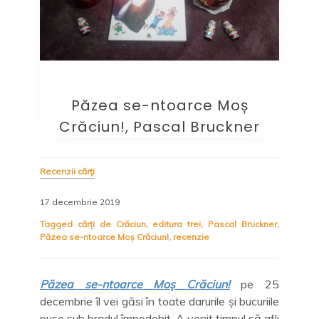
Păzea se-ntoarce Moș
Crăciun!, Pascal Bruckner
Recenzii cărți
17 decembrie 2019
Tagged
cărți de Crăciun
,
editura trei
,
Pascal Bruckner
,
Păzea se-ntoarce Moș Crăciun!
,
recenzie
Păzea se-ntoarce Moș Crăciun!
pe 25
decembrie îl vei găsi în toate darurile și bucuriile
puse sub bradul împodobit. A venit timpul să afli