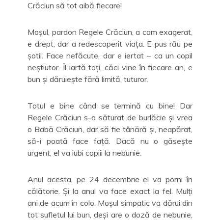
Crăciun să tot aibă fiecare!
Moșul, pardon Regele Crăciun, a cam exagerat,
e drept, dar a redescoperit viața. E pus rău pe
șotii. Face nefăcute, dar e iertat – ca un copil
neștiutor. Îl iartă toți, căci vine în fiecare an, e
bun și dăruiește fără limită, tuturor.
Totul e bine când se termină cu bine! Dar
Regele Crăciun s-a săturat de burlăcie și vrea
o Babă Crăciun, dar să fie tânără și, neapărat,
să-i poată face față. Dacă nu o găsește
urgent, el va iubi copiii la nebunie.
Anul acesta, pe 24 decembrie el va porni în
călătorie. Și la anul va face exact la fel. Mulți
ani de acum în colo, Moșul simpatic va dărui din
tot sufletul lui bun, deși are o doză de nebunie,