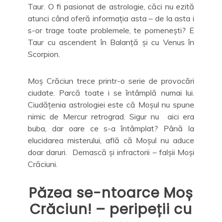
Taur. O fi pasionat de astrologie, căci nu ezită
atunci când oferă informația asta – de la asta i
s-or trage toate problemele, te pomenești? E
Taur cu ascendent în Balanță și cu Venus în
Scorpion.
Moș Crăciun trece printr-o serie de provocări
ciudate. Parcă toate i se întâmplă numai lui.
Ciudățenia astrologiei este că Moșul nu spune
nimic de Mercur retrograd. Sigur nu aici era
buba, dar oare ce s-a întâmplat? Până la
elucidarea misterului, află că Moșul nu aduce
doar daruri. Demască și infractorii – falșii Moși
Crăciuni.
Păzea se-ntoarce Moș
Crăciun! – peripeții cu