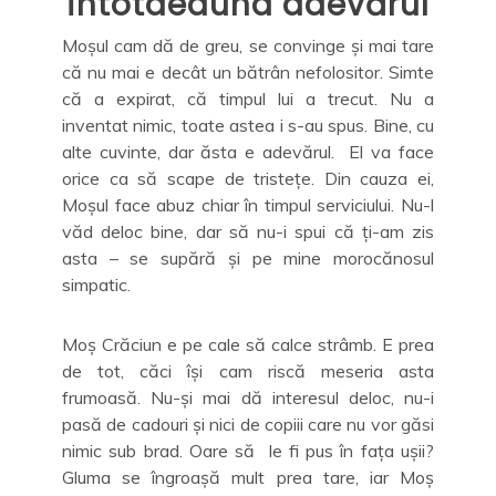
întotdeauna adevărul
Moșul cam dă de greu, se convinge și mai tare
că nu mai e decât un bătrân nefolositor. Simte
că a expirat, că timpul lui a trecut. Nu a
inventat nimic, toate astea i s-au spus. Bine, cu
alte cuvinte, dar ăsta e adevărul. El va face
orice ca să scape de tristețe. Din cauza ei,
Moșul face abuz chiar în timpul serviciului. Nu-l
văd deloc bine, dar să nu-i spui că ți-am zis
asta – se supără și pe mine morocănosul
simpatic.
Moș Crăciun e pe cale să calce strâmb. E prea
de tot, căci își cam riscă meseria asta
frumoasă. Nu-și mai dă interesul deloc, nu-i
pasă de cadouri și nici de copiii care nu vor găsi
nimic sub brad. Oare să le fi pus în fața ușii?
Gluma se îngroașă mult prea tare, iar Moș