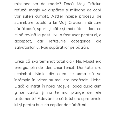
misiunea va da roade? Dacă Moș Crăciun
refuză, magia va dispărea și milioane de copii
vor suferi cumplit. Astfel începe procesul de
schimbare totală a lui Moș Crăciun: mâncare
sănătoasă, sport și câte și mai câte – doar ca
el să revină la post. Nu a fost ușor pentru el, a
acceptat, dar refuzurile categorice ale
salvatorilor lui, l-au supărat iar pe bătrân.
Crezi că s-a terminat totul aici? Nu, Moșul era
energic, plin de idei, chiar fericit. Dar totul s-a
schimbat. Nimic din ceea ce urma să se
întâmple în viitor nu mai era negândit. Hehe!
Dacă ai intrat în horă Moșule, joacă după cum
ți se cântă și nu te mai plânge de rele
tratamente! Adevărul e că totul era spre binele
lui și pentru bucuria copiilor de sărbători.