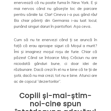
enervează că nu poate fuma în New York. E și
mai nervos când nu găsește loc de parcare
pentru săniile lui. Clar! Cineva i-a pus gând râu!
Ba chiar părinți din Germania i-au luat locul,
punând singuri daruri în pantofiori. Așa ceva..
Cum să nu te enervezi când ți se aruncă în
față că erau aproape siguri că Moșul a murit?
Îmi și imaginez moșul roșu de furie. Chiar că
păzea! Când se întoarce Moș Crăciun nu are
niciodată gânduri bune, ci doar idei de
răzbunare. Dacă crezi în el nu e bine că te ții de
șotii, dacă nu mai crezi, tot nu e bine. Atunci are
ac de cojocul ”dezertorilor”.
Copiii și-mai-știm-
noi-cine spun