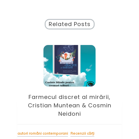
Related Posts
et al mirării,
Zilele ce vor veni, Meli
ean & Cosmin
Costa – autoarea prefera
oni
2024
Recenzii cărți
autori străini
Recenzii cărți