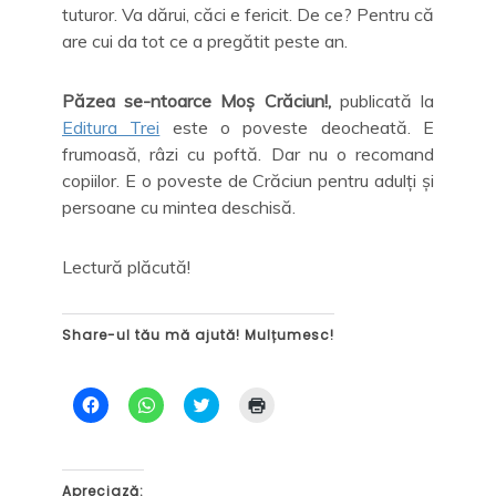
tuturor. Va dărui, căci e fericit. De ce? Pentru că
are cui da tot ce a pregătit peste an.
Păzea se-ntoarce Moș Crăciun!,
publicată la
Editura Trei
este o poveste deocheată. E
frumoasă, râzi cu poftă. Dar nu o recomand
copiilor. E o poveste de Crăciun pentru adulți și
persoane cu mintea deschisă.
Lectură plăcută!
Share-ul tău mă ajută! Mulțumesc!
D
D
C
D
ă
ă
l
ă
c
c
i
c
l
l
c
l
i
i
k
i
c
c
t
c
p
p
o
p
Apreciază: