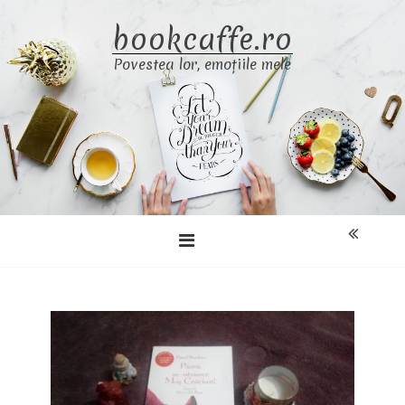
Skip
bookcaffe.ro
to
content
Povestea lor, emoțiile mele