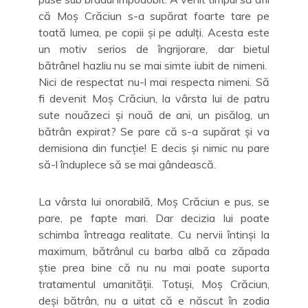
că Moș Crăciun s-a supărat foarte tare pe
toată lumea, pe copii și pe adulți. Acesta este
un motiv serios de îngrijorare, dar bietul
bătrânel hazliu nu se mai simte iubit de nimeni.
Nici de respectat nu-l mai respecta nimeni. Să
fi devenit Moș Crăciun, la vârsta lui de patru
sute nouăzeci și nouă de ani, un pisălog, un
bătrân expirat? Se pare că s-a supărat și va
demisiona din funcție! E decis și nimic nu pare
să-l înduplece să se mai gândească.
La vârsta lui onorabilă, Moș Crăciun e pus, se
pare, pe fapte mari. Dar decizia lui poate
schimba întreaga realitate. Cu nervii întinși la
maximum, bătrânul cu barba albă ca zăpada
știe prea bine că nu nu mai poate suporta
tratamentul umanității. Totuși, Moș Crăciun,
deși bătrân, nu a uitat că e născut în zodia