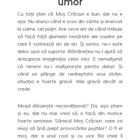
umor
Cu toții știm că Moș Crăciun e bun, dar nu e
așa. Nu atunci când e scos din sărite și enervat
la culme, cel puțin. Are ceva ani de când trebuie
să facă față glumelor nesărate ale copiilor pe
care îi vizitează an de an. Și serios, nu-i este
deloc ușor să suporte. Bătrânețea nu-l ajută să
anticipeze imaginația celor mici. E nemulțumit
că nimeni nu-i mulțumește pentru daruri. Și
când se plânge de nedreptate unui străin,
situația e foarte gravă. Mai gravă decât ai
crede.
Moșul dăruiește necondiționat? Da, așa știam
și eu, dar nu mai vrea să o facă din motive
foarte serioase. Săracul Moș Crăciun, oare va
reuși să țină piept provocărilor puștilor? O fi el
moș, dar e unul cool și cu vicii. Ba chiar îl