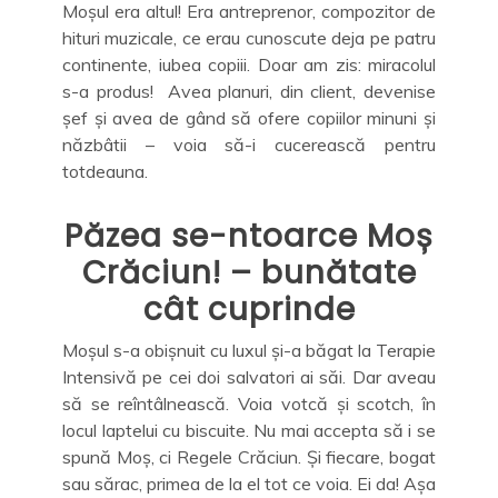
Moșul era altul! Era antreprenor, compozitor de
hituri muzicale, ce erau cunoscute deja pe patru
continente, iubea copiii. Doar am zis: miracolul
s-a produs! Avea planuri, din client, devenise
șef și avea de gând să ofere copiilor minuni și
năzbâtii – voia să-i cucerească pentru
totdeauna.
Păzea se-ntoarce Moș
Crăciun! – bunătate
cât cuprinde
Moșul s-a obișnuit cu luxul și-a băgat la Terapie
Intensivă pe cei doi salvatori ai săi. Dar aveau
să se reîntâlnească. Voia votcă și scotch, în
locul laptelui cu biscuite. Nu mai accepta să i se
spună Moș, ci Regele Crăciun. Și fiecare, bogat
sau sărac, primea de la el tot ce voia. Ei da! Așa