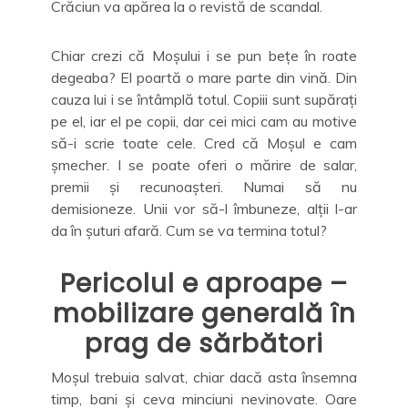
Crăciun va apărea la o revistă de scandal.
Chiar crezi că Moșului i se pun bețe în roate
degeaba? El poartă o mare parte din vină. Din
cauza lui i se întâmplă totul. Copiii sunt supărați
pe el, iar el pe copii, dar cei mici cam au motive
să-i scrie toate cele. Cred că Moșul e cam
șmecher. I se poate oferi o mărire de salar,
premii și recunoașteri. Numai să nu
demisioneze. Unii vor să-l îmbuneze, alții l-ar
da în șuturi afară. Cum se va termina totul?
Pericolul e aproape –
mobilizare generală în
prag de sărbători
Moșul trebuia salvat, chiar dacă asta însemna
timp, bani și ceva minciuni nevinovate. Oare