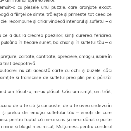
muit-o cu piesele unui puzzle, care aranjate exact,
eagă a ființei ce simte, trăiește și primește tot ceea ce
ezie, recompune și chiar vindecă interiorul și sufletul – a
 ce a dus la crearea poeziilor, simți durerea, fericirea,
a pulsând în fiecare sunet, ba chiar și în sufletul tău – a
rețuire, calitate, cantitate, apreciere, omagiu, iubire în
t și trist deopotrivă.
utoarei, nu citi această carte cu ochii și buzele, căci
imțite și transcrise de sufletul prea plin pe o pânză:
ând am făcut-o, mi-au plăcut. Căci am simțit, am trăit,
curia de a te citi și cunoaște, de a te avea undeva în
i și prelua din emoția sufletului tău – emoții de care
sc pentru faptul că mi-ai scris și mi-ai dăruit o parte
în mine și blogul meu micuț. Mulțumesc pentru condeiul