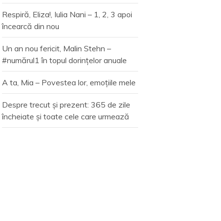
Respiră, Eliza!, Iulia Nani – 1, 2, 3 apoi
încearcă din nou
Un an nou fericit, Malin Stehn –
#numărul1 în topul dorințelor anuale
A ta, Mia – Povestea lor, emoțiile mele
Despre trecut și prezent: 365 de zile
încheiate și toate cele care urmează