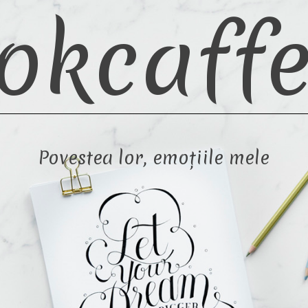
okcaffe
Povestea lor, emoțiile mele