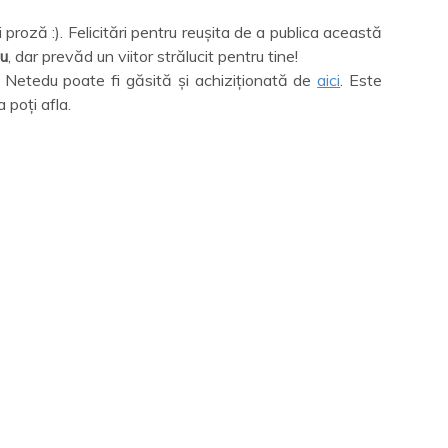
i proză :). Felicitări pentru reușita de a publica această
iu
, dar prevăd un viitor strălucit pentru tine!
ia Netedu poate fi găsită și achiziționată de
aici
. Este
 poți afla.