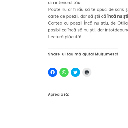
din interiorul tău.
Poate nu ar fi rău să te apuci de scris ș
carte de poezii, dar să știi că
încă nu șt
Cartea cu poezii Încă nu știu, de Otil
posibil ca încă să nu știi, dar întotdeauna
Lectură plăcută!
Share-ul tău mă ajută! Mulțumesc!
D
D
C
D
ă
ă
l
ă
c
c
i
c
l
l
c
l
i
i
k
i
c
c
t
c
p
p
o
p
Apreciază:
e
e
s
e
n
n
h
n
t
t
a
t
r
r
r
r
u
u
e
u
a
p
o
a
p
a
n
i
a
r
T
m
r
t
w
p