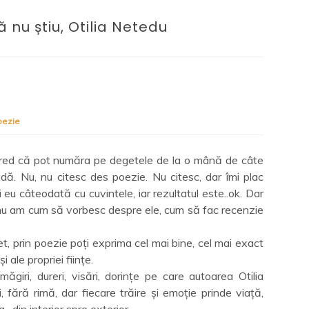
 nu știu, Otilia Netedu
oezie
Cred că pot număra pe degetele de la o mână de câte
dă. Nu, nu citesc des poezie. Nu citesc, dar îmi plac
și eu câteodată cu cuvintele, iar rezultatul este..ok. Dar
nu am cum să vorbesc despre ele, cum să fac recenzie
et, prin poezie poți exprima cel mai bine, cel mai exact
și ale propriei ființe.
amăgiri, dureri, visări, dorințe pe care autoarea Otilia
 fără rimă, dar fiecare trăire și emoție prinde viață,
 din interior spre exterior.