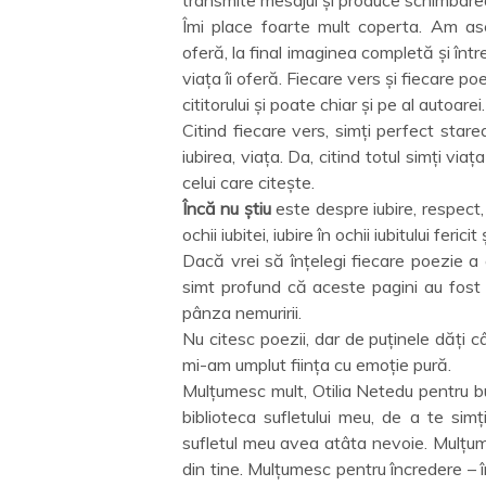
Îmi place foarte mult coperta. Am ase
oferă, la final imaginea completă și într
viața îi oferă. Fiecare vers și fiecare po
cititorului și poate chiar și pe al autoarei.
Citind fiecare vers, simți perfect starea
iubirea, viața. Da, citind totul simți viaț
celui care citește.
Încă nu știu
este despre iubire, respect, p
ochii iubitei, iubire în ochii iubitului ferici
Dacă vrei să înțelegi fiecare poezie a a
simt profund că aceste pagini au fost s
pânza nemuririi.
Nu citesc poezii, dar de puținele dăți c
mi-am umplut ființa cu emoție pură.
Mulțumesc mult, Otilia Netedu pentru bu
biblioteca sufletului meu, de a te simț
sufletul meu avea atâta nevoie. Mulțume
din tine. Mulțumesc pentru încredere – 