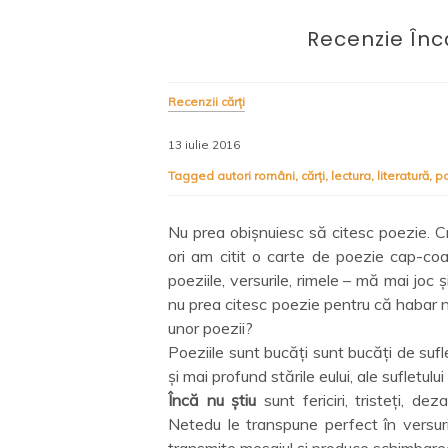
Recenzie Încă
Recenzii cărți
13 iulie 2016
Tagged
autori români
,
cărți
,
lectura
,
literatură
,
p
Nu prea obișnuiesc să citesc poezie. 
ori am citit o carte de poezie cap-coa
poeziile, versurile, rimele – mă mai joc 
nu prea citesc poezie pentru că habar 
unor poezii?
Poeziile sunt bucăți sunt bucăți de sufl
și mai profund stările eului, ale sufletului 
Încă nu știu
sunt fericiri, tristeți, dez
Netedu le transpune perfect în versuri,
transmite mesajul și produce schimbarea-