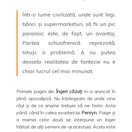
Într-o lume civilizată, unde sunt legi,
bănci și supermarketuri, să fii un pic
paranoic este, de fapt, un avantaj.
Partea schizofrenică reprezintă,
totuși, o problemă. A nu putea
deosebi realitatea de fantezie nu e
chiar lucrul cel mai minunat.
Primele pagini din
Îngeri căzuți
m-a aruncat în
plină apocalipsă. Nu înțelegeam de unde vine
răul și de ce anume trebuie să ne ferim. Asta
până când în calea evadarii lui
Penryn
, Paige și
a mamei celor două se interpune un înger
hăituit de alți semeni de-ai acestuia. Acela este