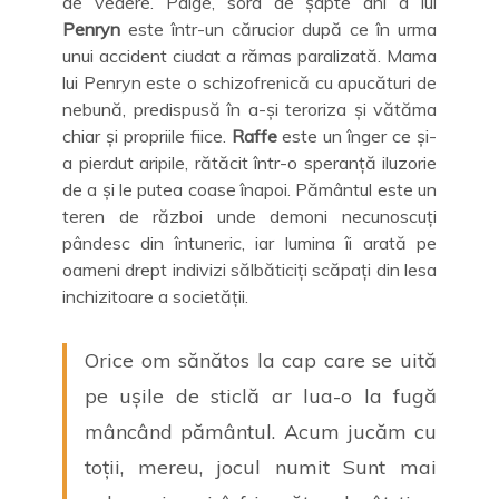
de vedere. Paige, sora de șapte ani a lui
Penryn
este într-un cărucior după ce în urma
unui accident ciudat a rămas paralizată. Mama
lui Penryn este o schizofrenică cu apucături de
nebună, predispusă în a-și teroriza și vătăma
chiar și propriile fiice.
Raffe
este un înger ce și-
a pierdut aripile, rătăcit într-o speranță iluzorie
de a și le putea coase înapoi. Pământul este un
teren de război unde demoni necunoscuți
pândesc din întuneric, iar lumina îi arată pe
oameni drept indivizi sălbăticiți scăpați din lesa
inchizitoare a societății.
Orice om sănătos la cap care se uită
pe ușile de sticlă ar lua-o la fugă
mâncând pământul. Acum jucăm cu
toții, mereu, jocul numit Sunt mai