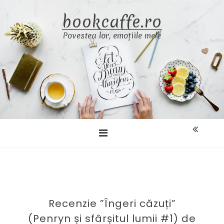
Skip
bookcaffe.ro
to
content
Povestea lor, emoțiile mele
Recenzie ”Îngeri căzuți”
(Penryn și sfârșitul lumii #1) de