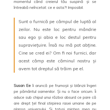
momentul când creierul tău suspină și se
întreabă neîncetat: ce e asta?! Imposibil.
Sunt o furnică pe câmpul de luptă al
zeilor. Nu este loc pentru mândrie
sau ego și abia e loc destul pentru
supraviețuire. Însă nu mă pot abține.
Cine se cred ei? Om fi noi furnici, dar
acest câmp este căminul nostru și
avem tot dreptul să trăim pe el.
Susan Ee
îi aruncă pe frumoșii și blânzii îngeri
pe pământul oamenilor. Și nu o face oricum. Îi
aduce sub chipul unui război absurd ce pare că
are drept țel final stirpirea rasei umane de pe
planșa universului. Și totuși mintea mea nu