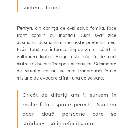
suntem altruiști.
Penryn
, din dorința de a-și salva familia, face
front comun cu inamicul. Cum s-ar zice
dușmanul dușmanului meu este prietenul meu.
Însă, totul se întoarce împotriva ei când în
vâltoarea luptei, Paige este răpită de unul
dintre războinicii înaripați ai cerurilor. Schimbare
de situație ce nu se mai transformă într-o
misiune de evadare ci într-una de salvare.
Oricât de diferiți am fi, suntem în
multe feluri spirite pereche. Suntem
doar două persoane care se
străduiesc să îți refacă viața.