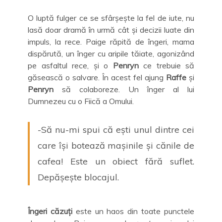
O luptă fulger ce se sfârșește la fel de iute, nu
lasă doar dramă în urmă cât și decizii luate din
impuls, la rece. Paige răpită de îngeri, mama
dispărută, un înger cu aripile tăiate, agonizând
pe asfaltul rece, și o
Penryn
ce trebuie să
găsească o salvare. În acest fel ajung
Raffe
și
Penryn
să colaboreze. Un înger al lui
Dumnezeu cu o Fiică a Omului.
-Să nu-mi spui că ești unul dintre cei
care își botează mașinile și cănile de
cafea! Este un obiect fără suflet.
Depășește blocajul.
Îngeri căzuți
este un haos din toate punctele