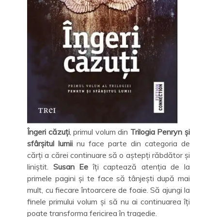
Îngeri căzuți
, primul volum din
Trilogia Penryn și
sfârșitul lumii
nu face parte din categoria de
cărți a cărei continuare să o aștepți răbdător și
liniștit.
Susan Ee
îți captează atenția de la
primele pagini și te face să tânjești după mai
mult, cu fiecare întoarcere de foaie. Să ajungi la
finele primului volum și să nu ai continuarea îți
poate transforma fericirea în tragedie.