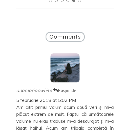
e
d
t
r
s
e
r
-
c
s
-
o
h
c
o
f
i
h
f
e
d
i
e
r
e
d
r
e
î
e
e
a
n
î
a
s
Comments
t
n
s
t
r
t
t
r
-
r
r
ă
o
-
ă
n
f
o
n
o
e
f
o
u
r
e
u
ă
e
r
ă
)
a
e
)
s
a
t
s
r
t
ă
r
n
ă
o
n
anamariacwhite
Răspunde
u
o
ă
u
5 februarie 2018 at 5:02 PM
)
ă
)
Am citit primul volum acum două veri și mi-a
plăcut extrem de mult. Faptul că următoarele
volume nu erau traduse m-a descurajat și m-a
lăsat haihui. Acum am trilogia completă în