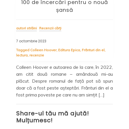
100 de încercări pentru o nouă
șansă
autori străini
Recenzii cărți
auto
7 octombrie 2023
12 i
Tagged
Colleen Hoover
,
Editura Epica
,
Frânturi din el
,
Tag
lectura
,
recenzie
Edit
este
a de
Colleen Hoover e autoarea de la care, în 2022,
De 
ție”
am citit două romane – amândouă mi-au
red
a nu
plăcut. Despre romanul de față pot să spun
lin
doar că a fost peste așteptări. Frânturi din el a
sta
fost prima poveste pe care nu am simțit […]
ce 
des
Share-ul tău mă ajută!
Mulțumesc!
Sh
Mu