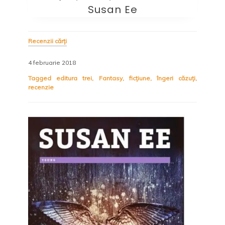
Susan Ee
Recenzii cărți
4 februarie 2018
Tagged
editura trei
,
Fantasy
,
ficțiune
,
îngeri căzuți
,
recenzie