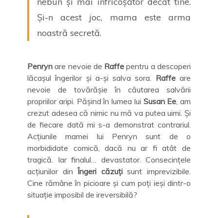
nebun și mai înfricoșător decât tine.
Și-n acest joc, mama este arma
noastră secretă.
Penryn
are nevoie de
Raffe
pentru a descoperi
lăcașul îngerilor și a-și salva sora.
Raffe
are
nevoie de tovărășie în căutarea salvării
propriilor aripi. Pășind în lumea lui
Susan Ee
, am
crezut adesea că nimic nu mă va putea uimi. Și
de fiecare dată mi s-a demonstrat contrariul.
Acțiunile mamei lui Penryn sunt de o
morbididate comică, dacă nu ar fi atât de
tragică. Iar finalul… devastator. Consecințele
acțiunilor din
Îngeri căzuți
sunt imprevizibile.
Cine rămâne în picioare și cum poți ieși dintr-o
situație imposibil de ireversibilă?