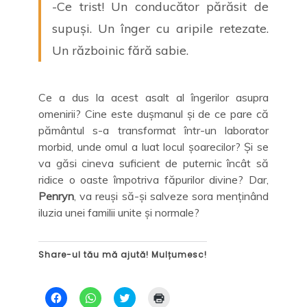
-Ce trist! Un conducător părăsit de
supuși. Un înger cu aripile retezate.
Un războinic fără sabie.
Ce a dus la acest asalt al îngerilor asupra
omenirii? Cine este dușmanul și de ce pare că
pământul s-a transformat într-un laborator
morbid, unde omul a luat locul șoarecilor? Și se
va găsi cineva suficient de puternic încât să
ridice o oaste împotriva făpurilor divine? Dar,
Penryn
, va reuși să-și salveze sora menținând
iluzia unei familii unite și normale?
Share-ul tău mă ajută! Mulțumesc!
D
D
C
D
ă
ă
l
ă