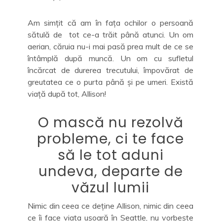
Am simțit că am în fața ochilor o persoană
sătulă de tot ce-a trăit până atunci. Un om
aerian, căruia nu-i mai pasă prea mult de ce se
întâmplă după muncă. Un om cu sufletul
încărcat de durerea trecutului, împovărat de
greutatea ce o purta până și pe umeri. Există
viață după tot, Allison!
O mască nu rezolvă
probleme, ci te face
să le tot aduni
undeva, departe de
văzul lumii
Nimic din ceea ce deține Allison, nimic din ceea
ce îi face viața ușoară în Seattle, nu vorbește