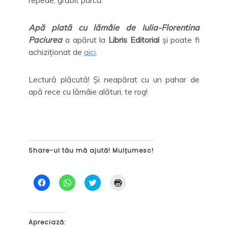
Apă plată cu lămâie de Iulia-Florentina
Paciurea
a apărut la
Libris Editorial
și poate fi
achiziționat de
aici
.
Lectură plăcută! Și neapărat cu un pahar de
apă rece cu lămâie alături, te rog!
Share-ul tău mă ajută! Mulțumesc!
D
D
C
D
ă
ă
l
ă
c
c
i
c
l
l
c
l
i
i
k
i
c
c
t
c
p
p
o
p
Apreciază:
e
e
s
e