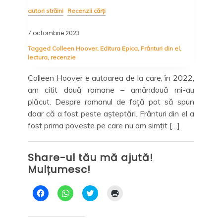
autori străini
Recenzii cărți
auto
7 octombrie 2023
12 i
Tagged
Colleen Hoover
,
Editura Epica
,
Frânturi din el
,
Tag
lectura
,
recenzie
Edit
este
a de
Colleen Hoover e autoarea de la care, în 2022,
De 
ție”
am citit două romane – amândouă mi-au
red
a nu
plăcut. Despre romanul de față pot să spun
lin
doar că a fost peste așteptări. Frânturi din el a
sta
fost prima poveste pe care nu am simțit […]
ce 
des
Share-ul tău mă ajută!
Mulțumesc!
Sh
Mu
D
D
C
D
ă
ă
l
ă
c
c
i
c
l
l
c
l
i
i
k
i