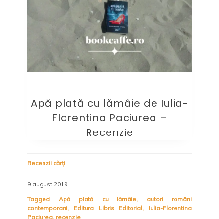
Apă plată cu lămâie de Iulia-
Florentina Paciurea –
Recenzie
Recenzii cărți
9 august 2019
Tagged
Apă plată cu lămâie
,
autori români
contemporani
,
Editura Libris Editorial
,
Iulia-Florentina
Paciurea
,
recenzie