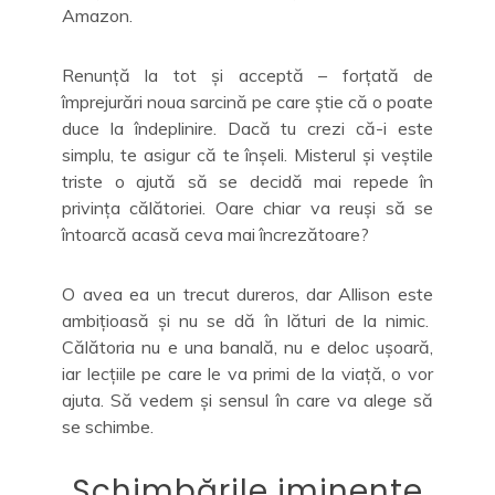
Amazon.
Renunță la tot și acceptă – forțată de
împrejurări noua sarcină pe care știe că o poate
duce la îndeplinire. Dacă tu crezi că-i este
simplu, te asigur că te înșeli. Misterul și veștile
triste o ajută să se decidă mai repede în
privința călătoriei. Oare chiar va reuși să se
întoarcă acasă ceva mai încrezătoare?
O avea ea un trecut dureros, dar Allison este
ambițioasă și nu se dă în lături de la nimic.
Călătoria nu e una banală, nu e deloc ușoară,
iar lecțiile pe care le va primi de la viață, o vor
ajuta. Să vedem și sensul în care va alege să
se schimbe.
Schimbările iminente