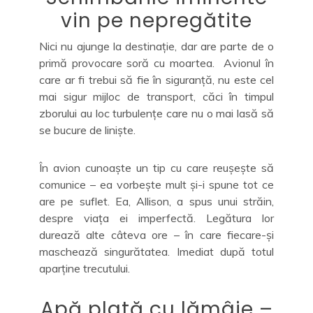
vin pe nepregătite
Nici nu ajunge la destinație, dar are parte de o
primă provocare soră cu moartea. Avionul în
care ar fi trebui să fie în siguranță, nu este cel
mai sigur mijloc de transport, căci în timpul
zborului au loc turbulențe care nu o mai lasă să
se bucure de liniște.
În avion cunoaște un tip cu care reușește să
comunice – ea vorbește mult și-i spune tot ce
are pe suflet. Ea, Allison, a spus unui străin,
despre viața ei imperfectă. Legătura lor
durează alte câteva ore – în care fiecare-și
maschează singurătatea. Imediat după totul
aparține trecutului.
Apă plată cu lămâie –