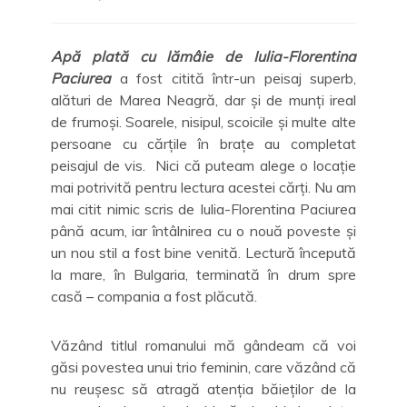
Apă plată cu lămâie de Iulia-Florentina
Paciurea
a fost citită într-un peisaj superb,
alături de Marea Neagră, dar și de munți ireal
de frumoși. Soarele, nisipul, scoicile și multe alte
persoane cu cărțile în brațe au completat
peisajul de vis. Nici că puteam alege o locație
mai potrivită pentru lectura acestei cărți. Nu am
mai citit nimic scris de Iulia-Florentina Paciurea
până acum, iar întâlnirea cu o nouă poveste și
un nou stil a fost bine venită. Lectură începută
la mare, în Bulgaria, terminată în drum spre
casă – compania a fost plăcută.
Văzând titlul romanului mă gândeam că voi
găsi povestea unui trio feminin, care văzând că
nu reușesc să atragă atenția băieților de la