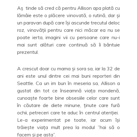
Aș tinde să cred că pentru Allison apa plată cu
lămâie este o plăcere vinovată, o rutină, dar și
un paravan după care își ascunde trecutul deloc
roz, vinovății pentru care nici măcar ea nu se
poate ierta, imagini vii cu persoane care nu-i
mai sunt alături care continuă să îi bântuie
prezentul.
A crescut doar cu mama și sora sa, iar la 32 de
ani este unul dintre cei mai buni reporteri din
Seattle. Ca un im bun în meseria sa, Allison a
gustat din tot ce înseamnă viața mondenă,
cunoaște foarte bine obsesiile celor care sunt
în căutare de diete minune, ținute care fură
ochii, petreceri care te aduc în centrul atenției.
Le-a experimentat pe toate, iar acum își
trăiește viața mult prea la modul ”hai să o
facem și pe asta”.