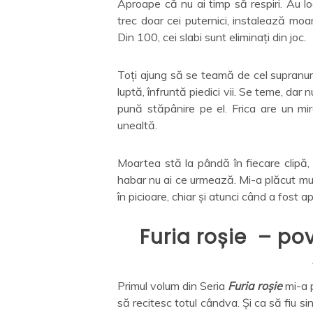
Aproape că nu ai timp să respiri. Au l
trec doar cei puternici, instalează moa
Din 100, cei slabi sunt eliminați din joc.
Toți ajung să se teamă de cel supranum
luptă, înfruntă piedici vii. Se teme, dar
pună stăpânire pe el. Frica are un mir
unealtă.
Moartea stă la pândă în fiecare clipă, 
habar nu ai ce urmează. Mi-a plăcut mu
în picioare, chiar și atunci când a fost 
Furia roșie – po
Primul volum din Seria
Furia roșie
mi-a p
să recitesc totul cândva. Și ca să fiu si