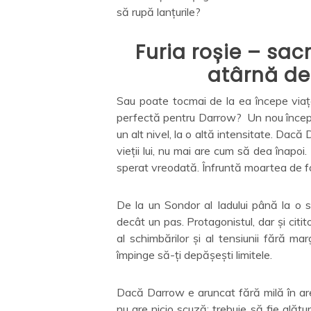
să rupă lanțurile?
Furia roșie – sac
atârnă de
Sau poate tocmai de la ea începe viaț
perfectă pentru Darrow? Un nou început, p
un alt nivel, la o altă intensitate. Dac
vieții lui, nu mai are cum să dea înapo
sperat vreodată. Înfruntă moartea de fo
De la un Sondor al Iadului până la o 
decât un pas. Protagonistul, dar și citito
al schimbărilor și al tensiunii fără m
împinge să-ți depășești limitele.
Dacă Darrow e aruncat fără milă în arena
nu are nicio scuză: trebuie să fie alătu