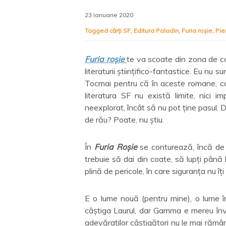
23 ianuarie 2020
Tagged
cărți SF
,
Editura Paladin
,
Furia roșie
,
Pie
Furia roșie
te va scoate din zona de co
literaturii științifico-fantastice. Eu nu 
Tocmai pentru că în aceste romane, ca ș
literatura SF nu există limite, nici i
neexplorat, încât să nu pot ține pasul. 
de rău? Poate, nu știu.
În
Furia Roșie
se conturează, încă de l
trebuie să dai din coate, să lupți până 
plină de pericole, în care siguranța nu îț
E o lume nouă (pentru mine), o lume în
câștiga Laurul, dar Gamma e mereu învin
adevăraților câștigători nu le mai rămân