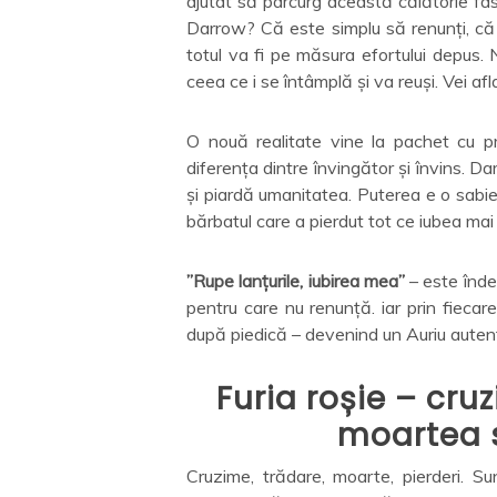
ajutat să parcurg această călătorie fa
Darrow? Că este simplu să renunți, că
totul va fi pe măsura efortului depus. 
ceea ce i se întâmplă și va reuși. Vei afl
O nouă realitate vine la pachet cu pro
diferența dintre învingător și învins. 
și piardă umanitatea. Puterea e o sabi
bărbatul care a pierdut tot ce iubea mai
”Rupe lanțurile, iubirea mea”
– este înde
pentru care nu renunță. iar prin fiecare
după piedică – devenind un Auriu autent
Furia roșie – cru
moartea 
Cruzime, trădare, moarte, pierderi. Su