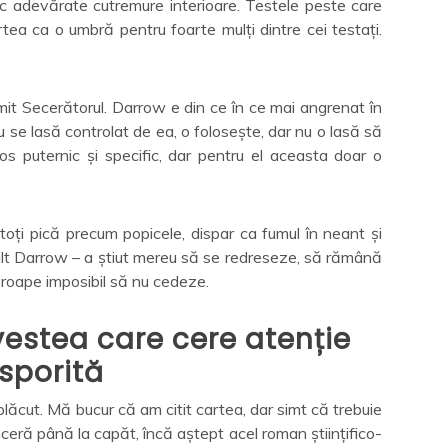
oc adevărate cutremure interioare. Testele peste care
rtea ca o umbră pentru foarte mulți dintre cei testați.
it Secerătorul. Darrow e din ce în ce mai angrenat în
 nu se lasă controlat de ea, o folosește, dar nu o lasă să
os puternic și specific, dar pentru el aceasta doar o
toți pică precum popicele, dispar ca fumul în neant și
lt Darrow – a știut mereu să se redreseze, să rămână
aproape imposibil să nu cedeze.
vestea care cere atenție
sporită
lăcut. Mă bucur că am citit cartea, dar simt că trebuie
nceră până la capăt, încă aștept acel roman științifico-