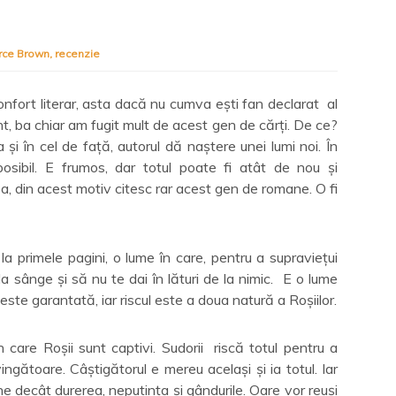
rce Brown
,
recenzie
nfort literar, asta dacă nu cumva ești fan declarat al
sunt, ba chiar am fugit mult de acest gen de cărți. De ce?
i în cel de față, autorul dă naștere unei lumi noi. În
mposibil. E frumos, dar totul poate fi atât de nou și
Da, din acest motiv citesc rar acest gen de romane. O fi
a primele pagini, o lume în care, pentru a supraviețui
la sânge și să nu te dai în lături de la nimic. E o lume
i este garantată, iar riscul este a doua natură a Roșiilor.
 care Roșii sunt captivi. Sudorii riscă totul pentru a
gătoare. Câștigătorul e mereu același și ia totul. Iar
e decât durerea, neputința și gândurile. Oare vor reuși