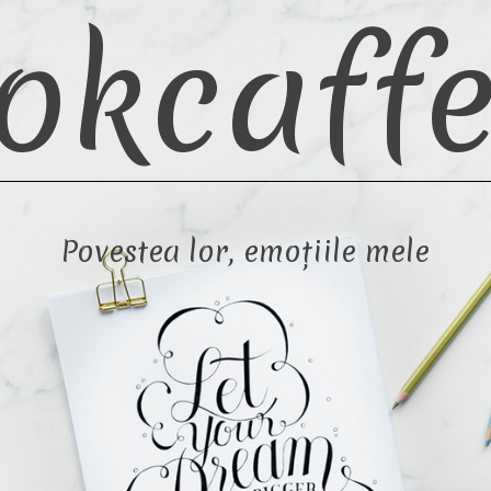
okcaffe
Povestea lor, emoțiile mele