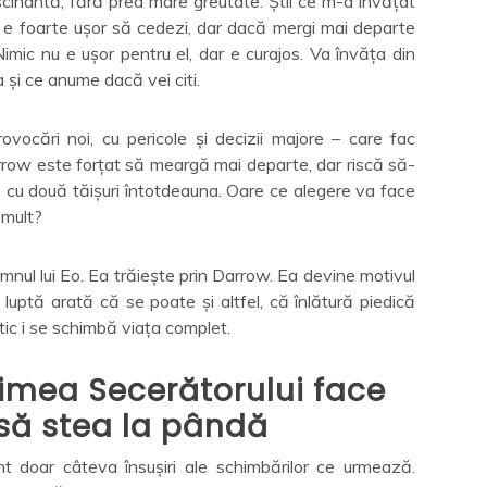
scinantă, fără prea mare greutate. Știi ce m-a învățat
 e foarte ușor să cedezi, dar dacă mergi mai departe
Nimic nu e ușor pentru el, dar e curajos. Va învăța din
a și ce anume dacă vei citi.
vocări noi, cu pericole și decizii majore – care fac
Darrow este forțat să meargă mai departe, dar riscă să-
e cu două tăișuri întotdeauna. Oare ce alegere va face
 mult?
mnul lui Eo. Ea trăiește prin Darrow. Ea devine motivul
 luptă arată că se poate și altfel, că înlătură piedică
ic i se schimbă viața complet.
zimea Secerătorului face
să stea la pândă
nt doar câteva însușiri ale schimbărilor ce urmează.