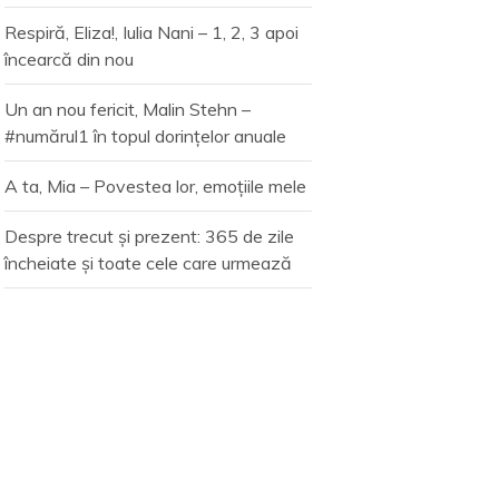
Respiră, Eliza!, Iulia Nani – 1, 2, 3 apoi
încearcă din nou
Un an nou fericit, Malin Stehn –
#numărul1 în topul dorințelor anuale
A ta, Mia – Povestea lor, emoțiile mele
Despre trecut și prezent: 365 de zile
încheiate și toate cele care urmează