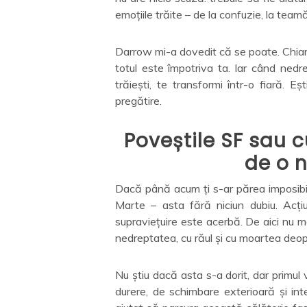
emoțiile trăite – de la confuzie, la teamă
Darrow mi-a dovedit că se poate. Chiar ș
totul este împotriva ta. Iar când nedr
trăiești, te transformi într-o fiară. E
pregătire.
Poveștile SF sau c
de o n
Dacă până acum ți s-ar părea imposibil,
Marte – asta fără niciun dubiu. Acț
supraviețuire este acerbă. De aici nu 
nedreptatea, cu răul și cu moartea deop
Nu știu dacă asta s-a dorit, dar primul 
durere, de schimbare exterioară și in