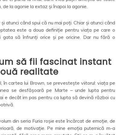
, de la agonie la extaz și înapoi la agonie.
i atunci când spui că nu mai poți. Chiar și atunci când
eptatea este a doua definiție pentru viața pe care o
ști gata să înfrunți orice și pe oricine. Dar nu fără o
um să fii fascinat instant
ouă realitate
 în cartea lui Brown, se prevestește viitorul: viața pe
iunea se desfășoară pe Marte – unde lupta pentru
mai e decât im pas pentru ca lupta să devină război cu
otrivă.
volum din seria Furia roșie este încărcat de emoție, de
terioară, de motivație. Pe mine emoția puternică m-a