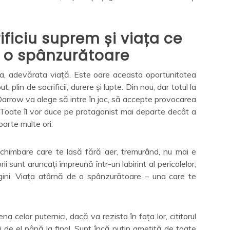
rificiu suprem și viața ce
 o spânzurătoare
a, adevărata viață. Este oare aceasta oportunitatea
lin de sacrificii, durere și lupte. Din nou, dar totul la
ă Darrow va alege să intre în joc, să accepte provocarea
i. Toate îl vor duce pe protagonist mai departe decât a
arte multe ori.
schimbare care te lasă fără aer, tremurând, nu mai e
rii sunt aruncați împreună într-un labirint al pericolelor,
argini. Viața atârnă de o spânzurătoare – una care te
 celor puternici, dacă va rezista în fața lor, cititorul
ri de el până la final. Sunt încă puțin amețită de toate