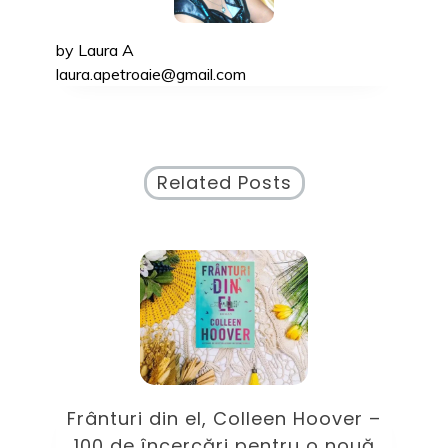
by
Laura A
laura.apetroaie@gmail.com
Related Posts
ile
Frânturi din el, Colleen Hoover –
100 de încercări pentru o nouă