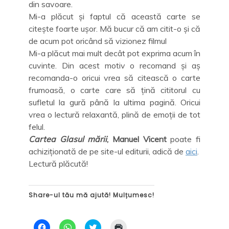
din savoare.
Mi-a plăcut și faptul că această carte se
citește foarte ușor. Mă bucur că am citit-o și că
de acum pot oricând să vizionez filmul
Mi-a plăcut mai mult decât pot exprima acum în
cuvinte. Din acest motiv o recomand și aș
recomanda-o oricui vrea să citească o carte
frumoasă, o carte care să țină cititorul cu
sufletul la gură până la ultima pagină. Oricui
vrea o lectură relaxantă, plină de emoții de tot
felul.
Cartea Glasul mării
, Manuel Vicent
poate fi
achiziționată de pe site-ul editurii, adică de
aici
.
Lectură plăcută!
Share-ul tău mă ajută! Mulțumesc!
D
D
C
D