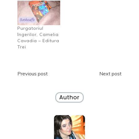
s
e
r
-
c
s
-
o
h
c
o
f
i
h
f
e
d
i
e
r
e
d
r
e
î
e
e
a
Purgatoriul
n
î
a
s
t
n
s
t
îngerilor, Camelia
r
t
t
r
-
r
r
ă
Cavadia – Editura
o
-
ă
n
Trei
f
o
n
o
e
f
o
u
r
e
u
ă
e
r
ă
)
a
e
)
s
a
Navigare
t
s
Previous post
Next post
r
t
ă
r
în
n
ă
o
n
u
o
articole
Author
ă
u
)
ă
)