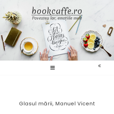
Skip
bookcaffe.ro
to
content
Povestea lor, emoțiile mele
Glasul mării, Manuel Vicent