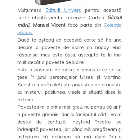
Mulțumesc
Editurii Univers
pentru această
carte oferită pentru recenzie. Cartea
Glasul
mării,
Manuel Vicent
face parte din
Colecția
Globus.
Dacă te aștepți ca această carte să fie una
despre o poveste de iubire cu happy end,
răspunsul meu este ăsta: așteaptă-te la mai
mult decât o poveste de iubire.
Este o poveste de iubire, o poveste ce se se
țese în jurul personajelor Ulises și Martina.
Acest roman împletește povestea de dragoste
cu misterul, pasiunea, visele și situații duse la
extrem.
Povestea m-a prins mai greu, nu pentru că ar fi
o poveste greoaie, dar la începutul cărții eram
destul de confuză, neștiind încotro se
îndreaptă povestea, iar când mă pregăteam și
așteptam că acțiunea să mă ducă într-o